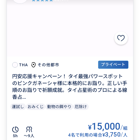
プライベート
その他都市
THA
円安応援キャンペーン！ タイ最強パワースポット
のピンクガネーシャ様に本格的にお詣り。正しい手
順のお詣りで祈願成就。タイ占星術のプロによる線
香占...
運試し
おみくじ
動物の餌やり
厄除け
15,000
¥
/
組
3,750
/
¥
4名で利用の場合
人
5h
〜9人