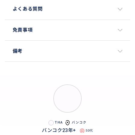
よくある質問
免責事項
備考
何が書いてるかわからない。タイ人の通訳さんが説明
できない。私にはわかります。
これはタイの占いの専門用語だからです。
更に仏教とヒンズー教の解釈も加わります。
THA
バンコク
バンコク23年+
50代