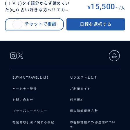
( ；∀；)タイ語分からず諦めてい
15,500
¥
~/
人
た(>_<) 占い好きな方へ!! エカマ
BUYMA TRAVEL
>
バンコクオプショナルツアー
>
イ占星術協会でタイ占星術を学び
( ；∀；)タイ語分からず諦めていた(>_<) 占い好きな方へ!! エカマイ占星術協
ました。 貴方のホロスコープ作成
チャットで相談
日程を選択する
会でタイ占星術を学びました。 貴方のホロスコープ作成して聞きたいこと全
して聞きたいこと全部お答えしま
部お答えします！
す！
BUYMA TRAVELとは?
リクエストとは?
パートナー登録
ご利用ガイド
お問い合わせ
利用規約
プライバシーポリシー
個人情報保護方針
特定商取引法に関する表記
お客様情報の外部送信につい
て