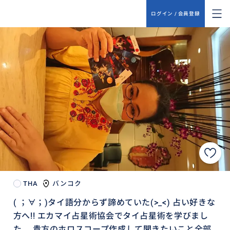
ログイン / 会員登録
THA
バンコク
( ；∀；)タイ語分からず諦めていた(>_<) 占い好きな
方へ!! エカマイ占星術協会でタイ占星術を学びまし
た。 貴方のホロスコープ作成して聞きたいこと全部