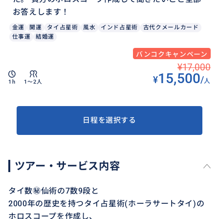
お答えします！
金運
開運
タイ占星術
風水
インド占星術
古代クメールカード
仕事運
結婚運
バンコクキャンペーン
¥17,000
15,500
¥
/
人
1h
1〜2人
日程を選択する
ツアー・サービス内容
タイ数㊙️仙術の7数9段と
2000年の歴史を持つタイ占星術(ホーラサートタイ)の
ホロスコープを作成し、