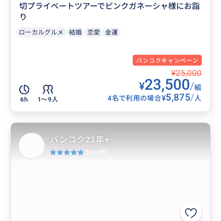
切プライベートツアーでピンクガネーシャ様にお詣
り
ローカルグルメ
結婚
恋愛
金運
バンコクキャンペーン
¥25,000
23,500
¥
/
組
5,875
/
¥
4名で利用の場合
人
6h
1〜9人
バンコク23年+
5.0
(6件)