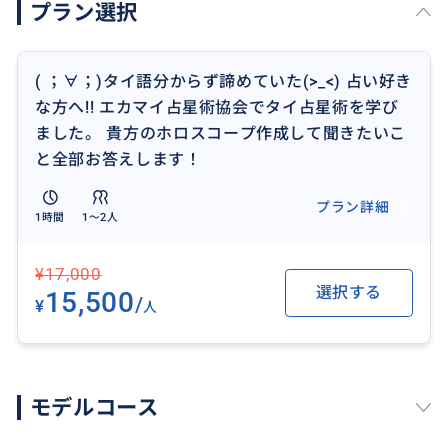
プラン選択
おすすめ
( ；∀；)タイ語分からず諦めていた(>_<) 占い好き
な方へ!! エカマイ占星術協会でタイ占星術を学び
ました。 貴方のホロスコープ作成して聞きたいこ
と全部お答えします！
プラン詳細
1時間
1〜2人
¥17,000
選択する
15,500
/
¥
人
モデルコース
アンコール王朝時代に産み出されたクメール
カードですが、500年前にアユタヤ王国軍に