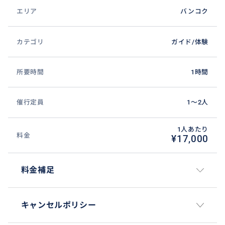
エリア
バンコク
カテゴリ
ガイド/体験
タイ占星術のホロスコープを作成します。
きちんと度数まで割り出して、何故うまくいかないか
所要時間
1時間
の原因をズバリ出します。
催行定員
1〜2人
おすすめ
1人あたり
料金
¥17,000
料金補足
キャンセルポリシー