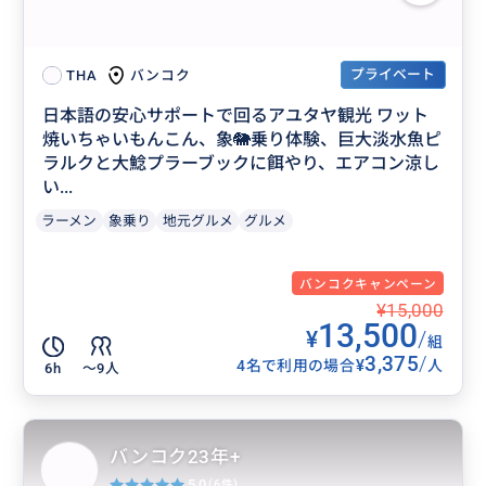
プライベート
バンコク
THA
日本語の安心サポートで回るアユタヤ観光 ワット
焼いちゃいもんこん、象🐘乗り体験、巨大淡水魚ピ
ラルクと大鯰プラーブックに餌やり、エアコン涼し
い...
ラーメン
象乗り
地元グルメ
グルメ
バンコクキャンペーン
¥15,000
13,500
¥
/
組
3,375
/
¥
4名で利用の場合
人
6h
〜9人
バンコク23年+
5.0
(6件)