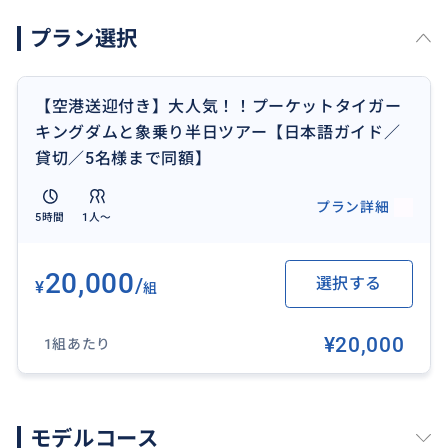
らせください。
プラン選択
《ピピ島ツアー、1日フリープラン観光のご案内も承っ
ております》
【空港送迎付き】大人気！！プーケットタイガー
★ピピ島+カイ島ツアー
キングダムと象乗り半日ツアー【日本語ガイド／
https://travel.buyma.com/service/a010504/ic010104
貸切／5名様まで同額】
200108000003/?hotel=1
★1日フリープランツアー
プラン詳細
5時間
1人〜
https://travel.buyma.com/service/a010504/ic010101
190913000006/?hotel=1
20,000
/
選択する
¥
組
¥20,000
1組あたり
モデルコース