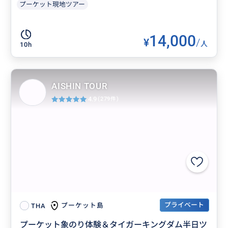
プーケット現地ツアー
14,000
¥
/
人
10h
AISHIN TOUR
4.9
(279件)
プライベート
プーケット島
THA
プーケット象のり体験＆タイガーキングダム半日ツ