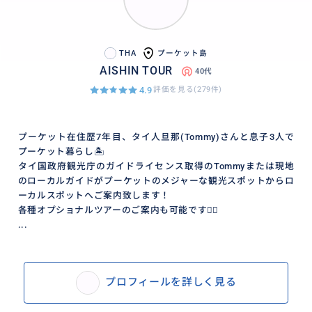
THA
プーケット島
AISHIN TOUR
40代
4.9
評価を見る(279件)
プーケット在住歴7年目、タイ人旦那(Tommy)さんと息子3人で
プーケット暮らし🏝️
タイ国政府観光庁のガイドライセンス取得のTommyまたは現地
のローカルガイドがプーケットのメジャーな観光スポットからロ
ーカルスポットへご案内致します！
各種オプショナルツアーのご案内も可能です💁‍♀️
...
プロフィールを詳しく見る