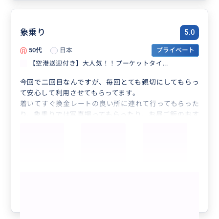
象乗り
5.0
50代
日本
プライベート
【空港送迎付き】大人気！！プーケットタイ...
今回で二回目なんですが、毎回とても親切にしてもらっ
て安心して利用させてもらってます。
着いてすぐ換金レートの良い所に連れて行ってもらった
り、象乗りでは写真撮ってもらったり、お昼ご飯のおす
すめに連れて行ってもらったり、今回はヘナタトゥーの
お店を予約してもらったりととても助かりました。
またプーケットに行く際にはよろしくお願いしますしま
す。
もっと見る
参考になった
0