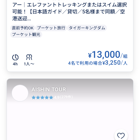
アー｜エレファントトレッキングまたはスイム選択
可能！【日本語ガイド／貸切／5名様まで同額／空
港送迎...
直前予約OK
プーケット旅行
タイガーキングダム
プーケット観光
13,000
¥
/
組
3,250
/
¥
4名で利用の場合
人
4h
1人〜
AISHIN TOUR
4.9
(279件)