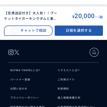
【空港送迎付き】大人気！！プー
20,000
¥
~/
組
ケットタイガーキングダムと象乗
BUYMA TRAVEL
>
プーケット島オプショナルツアー
>
り半日ツアー【日本語ガイド／貸
【空港送迎付き】大人気！！プーケットタイガーキングダムと象乗り半日ツ
切／5名様まで同額】
チャットで相談
日程を選択する
アー【日本語ガイド／貸切／5名様まで同額】
BUYMA TRAVELとは?
リクエストとは?
パートナー登録
ご利用ガイド
お問い合わせ
利用規約
プライバシーポリシー
個人情報保護方針