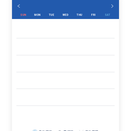
SUN
MON
TUE
WED
THU
FRI
SAT