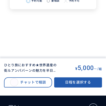
予約可能
要相談
予約不可
ひとり旅におすすめ★世界遺産の
5,000
¥
~/
組
街ルアンパバーンの魅力を半日に
BUYMA TRAVEL
>
ルアンプラバンオプショナルツアー
>
凝縮してご案内いたします。行っ
ひとり旅におすすめ★世界遺産の街ルアンパバーンの魅力を半日に凝縮して
てみたい、知りたい、触れ合いた
チャットで相談
日程を選択する
ご案内いたします。行ってみたい、知りたい、触れ合いたい等アレンジ可能
い等アレンジ可能です。 日本語対
です。 日本語対応・お気軽にご相談ください☆
応・お気軽にご相談ください☆