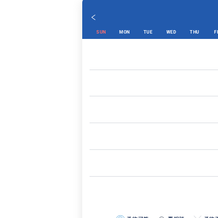
SUN
MON
TUE
WED
THU
F