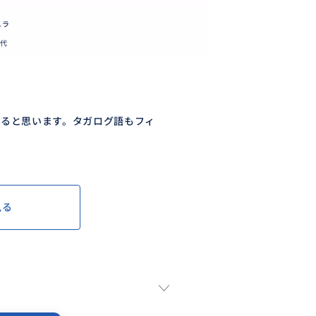
ニラ
0代
きると思います。タガログ語もフィ
見る