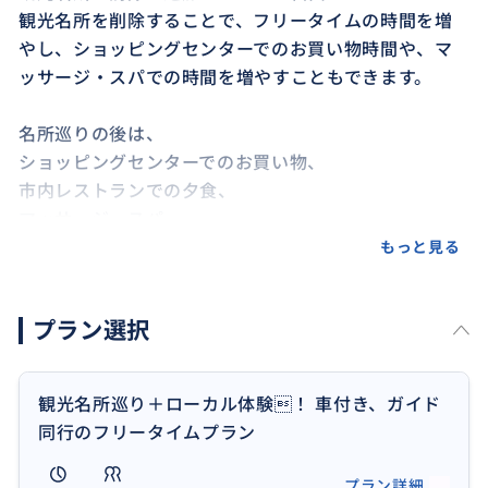
観光名所を削除することで、フリータイムの時間を増
やし、ショッピングセンターでのお買い物時間や、マ
ッサージ・スパでの時間を増やすこともできます。
名所巡りの後は、
ショッピングセンターでのお買い物、
市内レストランでの夕食、
マッサージ・スパ
など、ご希望の場所へご案内します。
もっと見る
加えて、
プラン選択
ローカルマーケット散策、
ジプニーやトライシクル体験
もトッピング可能！！
観光名所巡り＋ローカル体験！ 車付き、ガイド
同行のフリータイムプラン
セブの街を余すこと無くお楽しみください。
プラン詳細