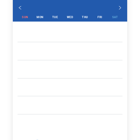
SUN
MON
TUE
WED
THU
FRI
SAT