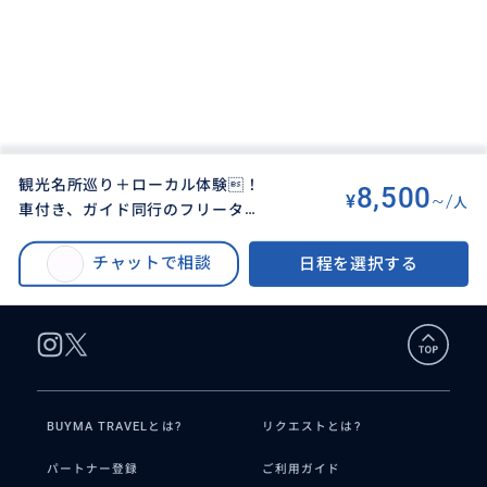
観光名所巡り＋ローカル体験！
8,500
¥
~/
人
車付き、ガイド同行のフリータイ
BUYMA TRAVEL
>
セブオプショナルツアー
>
ムプラン
観光名所巡り＋ローカル体験！ 車付き、ガイド同行のフリータイムプラン
チャットで相談
日程を選択する
BUYMA TRAVELとは?
リクエストとは?
パートナー登録
ご利用ガイド