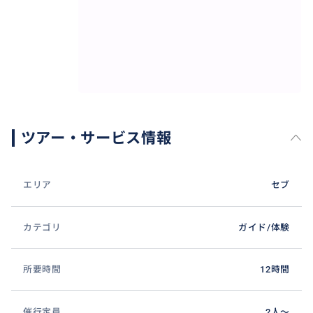
弊社のプランだけ、
そして、たくさんのご希望を頂いています、
ジプニーやトライシクル体験も、ベテランガイドが同
行するので、安心してお楽しみ頂けます。
観光名所の削除や追加のアレンジ自由！
お買い物には、ガイドが店内までご案内、
ご希望の市内レストランでの夕食や、
ツアー・サービス情報
スパ、マッサージの追加など、
ご希望を箇条書きにでも頂ければ、効率の良いスケジ
ュールを作成致します。
エリア
セブ
カテゴリ
ガイド/体験
所要時間
12時間
催行定員
2人〜