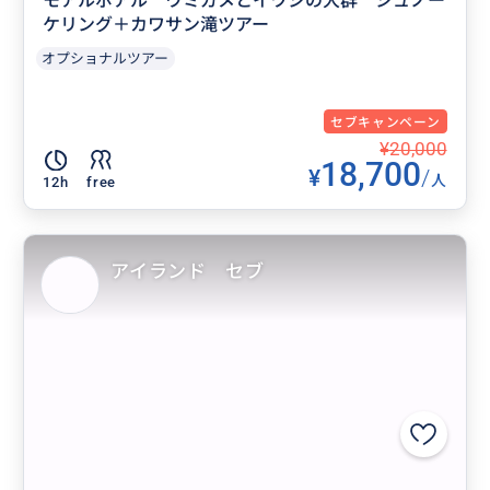
モアルボアル ウミガメとイワシの大群 シュノー
ケリング＋カワサン滝ツアー
オプショナルツアー
セブキャンペーン
¥20,000
18,700
¥
/
人
12h
free
アイランド セブ