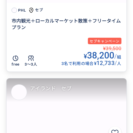
セブ
PHL
市内観光＋ローカルマーケット散策＋フリータイム
プラン
セブキャンペーン
¥39,500
38,200
¥
/
組
12,733
/
¥
3名で利用の場合
人
free
3〜3人
アイランド セブ