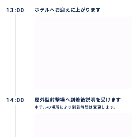
海外旅行保険にご加入の上で参加されることをお勧め
いたします。
13:00
ホテルへお迎えに上がります
【ご予約について】
規約と致しまして、怪しいアカウント様は安全面を考
慮しご予約をご遠慮させて頂いております。
ご理解感謝いたします。
【サービス提供者が対応可能な言語】
日本語、日常英会話
14:00
屋外型射撃場へ到着後説明を受けます
ホテルの場所により到着時間は変更します。