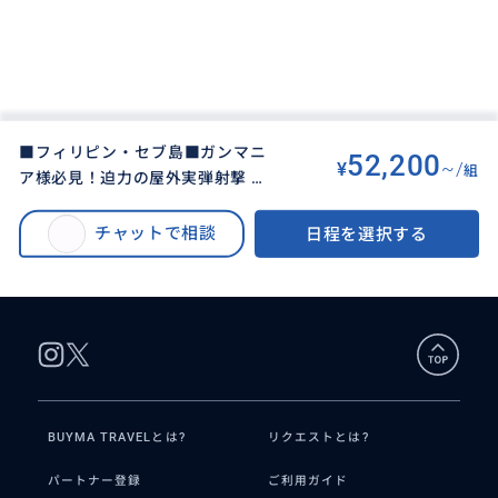
■フィリピン・セブ島■ガンマニ
52,200
¥
~/
組
ア様必見！迫力の屋外実弾射撃 撃
BUYMA TRAVEL
>
セブオプショナルツアー
>
ち放題！日本語完全対応＆送迎付
■フィリピン・セブ島■ガンマニア様必見！迫力の屋外実弾射撃 撃ち放題！
きでプライベートガンシューティ
チャットで相談
日程を選択する
日本語完全対応＆送迎付きでプライベートガンシューティングツアーはいか
ングツアーはいかがですか？
がですか？
BUYMA TRAVELとは?
リクエストとは?
パートナー登録
ご利用ガイド