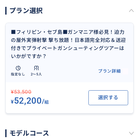
プラン選択
※スタート時間は事前に相談しながら決めていきま
す。
■フィリピン・セブ島■ガンマニア様必見！迫力
の屋外実弾射撃 撃ち放題！日本語完全対応＆送迎
【当日の流れ】
付きでプライベートガンシューティングツアーは
当日スタート時間に合わせてお迎えに上がります。
いかがですか？
実弾のみ撃った分だけ当日のお支払いとなります。
プラン詳細
指定なし
2〜5人
（参考）実弾料金
銃の種類によって変わりますが、
¥53,500
50発で5000ペソ目安となっております。
選択する
52,200
詳しくお知りになりたい場合は、お気軽にお問い合わ
/
¥
組
せください。
モデルコース
【ご注意】