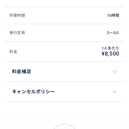
所要時間
10時間
アメリカの有名雑誌フォーブスでリタイアした後のベ
ストプレイス（移住したい街）世界第7位に取り上げら
れたこともある街です。それほど治安が良く住みやす
催行定員
2〜5人
い場所でもあるので、観光していてもその居心地の良
さが感じられるかと思います＾＾
1人あたり
料金
¥8,500
料金補足
キャンセルポリシー