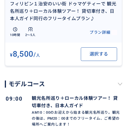
フィリピン１治安のいい街 ドゥマゲティーで 観光
名所巡り＋ローカル体験ツアー！ 貸切車付き、日
観光名所を削ることで、フリータイムの時間を増や
本人ガイド同行のフリータイムプラン♪
し、ショッピングセンターでのお買い物、マッサー
ジ・スパでの時間を増やす事も可能となります。
プラン詳細
10時間
2〜5人
名所巡りの後は、
お土産売り場に最適なショッピングセンターでのお買
8,500
/
選択する
¥
人
い物、市内お勧めレストランでの夕食、マッサージや
スパ
など、ご希望の場所へご案内させていただく事ももち
ろん可能でございます♪
モデルコース
加えて、
09:00
観光名所巡り＋ローカル体験ツアー！ 貸
Boulevard（ドゥマゲティー海沿い）散策
切車付き、日本人ガイド
トライシクルやジプニー体験（地元民ご用達の移動手
AM10：00のお迎えから始まる観光名所巡り。観光
段）体験可能！www
の後は、PM20：00までのフリータイム、ご希望の
場所へご案内します！