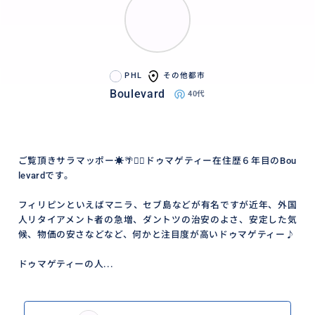
PHL
その他都市
Boulevard
40代
ご覧頂きサラマッポー☀️🌴🏄‍♂️ドゥマゲティー在住歴６年目のBou
levardです。
フィリピンといえばマニラ、セブ島などが有名ですが近年、外国
人リタイアメント者の急増、ダントツの治安のよさ、安定した気
候、物価の安さなどなど、何かと注目度が高いドゥマゲティー♪
ドゥマゲティーの人...