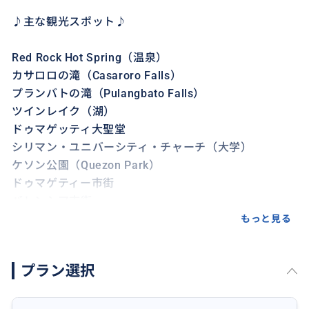
♪主な観光スポット♪
Red Rock Hot Spring（温泉）
カサロロの滝（Casaroro Falls）
プランバトの滝（Pulangbato Falls）
ツインレイク（湖）
ドゥマゲッティ大聖堂
シリマン・ユニバーシティ・チャーチ（大学）
ケソン公園（Quezon Park）
ドゥマゲティー市街
バレンシア市街
ドゥマゲティー最大の市場
もっと見る
マッサージ
プラン選択
などなど旅のプラン、観光名所の追加のアレンジは自
由
となります。