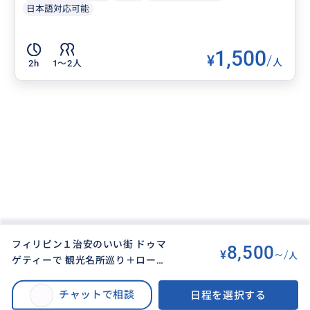
日本語対応可能
1,500
¥
/
人
2h
1〜2人
フィリピン１治安のいい街 ドゥマ
8,500
¥
~/
人
ゲティーで 観光名所巡り＋ローカ
BUYMA TRAVEL
>
その他都市オプショナルツアー
>
ル体験ツアー！ 貸切車付き、日本
フィリピン１治安のいい街 ドゥマゲティーで 観光名所巡り＋ローカル体験ツ
人ガイド同行のフリータイムプラ
チャットで相談
日程を選択する
アー！ 貸切車付き、日本人ガイド同行のフリータイムプラン♪
ン♪