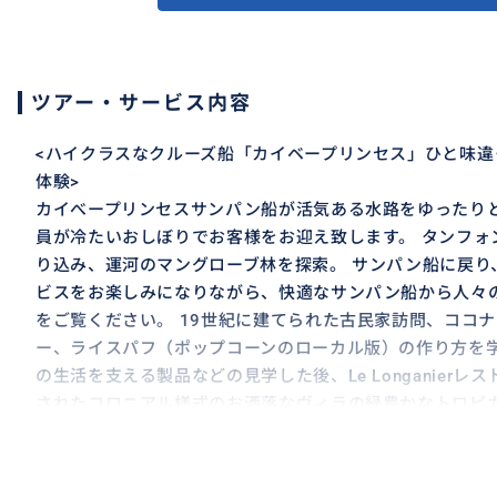
ツアー・サービス内容
<ハイクラスなクルーズ船「カイベープリンセス」ひと味違
体験>
カイべープリンセスサンパン船が活気ある水路をゆったり
員が冷たいおしぼりでお客様をお迎え致します。 タンフォ
り込み、運河のマングローブ林を探索。 サンパン船に戻り
ビスをお楽しみになりながら、快適なサンパン船から人々
をご覧ください。 19世紀に建てられた古民家訪問、ココ
ー、ライスパフ（ポップコーンのローカル版）の作り方を
の生活を支える製品などの見学した後、Le Longanierレ
されたコロニアル様式のお洒落なヴィラの緑豊かなトロピ
し上がりください。 アオザイを着たウエイトレスが一品一
ます。 川の側にあり、果樹に囲まれた昼食レストランでは
ような感覚を味わって頂けます。 昼食後、小さな運河に沿