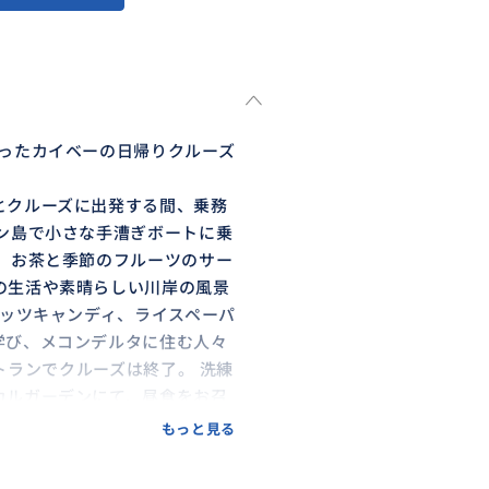
ったカイベーの日帰りクルーズ
とクルーズに出発する間、乗務
ン島で小さな手漕ぎボートに乗
、お茶と季節のフルーツのサー
の生活や素晴らしい川岸の風景
ナッツキャンディ、ライスペーパ
学び、メコンデルタに住む人々
ストランでクルーズは終了。 洗練
カルガーデンにて、昼食をお召
品丁寧に料理をサーブしてくれ
もっと見る
、インドシナ時代に戻ったかの
って、バーボン橋の方へ少し散