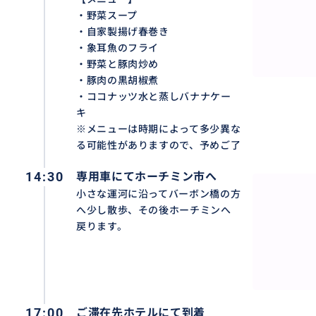
コロニアル様式のヴィラを改築したオシャレなレストランの「Le
・野菜スープ
象耳魚を含むベトナム料理を満喫
・自家製揚げ春巻き
・象耳魚のフライ
・野菜と豚肉炒め
・豚肉の黒胡椒煮
・ココナッツ水と蒸しバナナケー
キ
※メニューは時期によって多少異な
る可能性がありますので、予めご了
14:30
専用車にてホーチミン市へ
小さな運河に沿ってバーボン橋の方
へ少し散歩、その後ホーチミンへ
戻ります。
17:00
ご滞在先ホテルにて到着