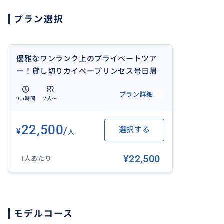
歩した後、ホーチミンへ戻ります。 ハイクラスなクルーズ
プラン選択
質なサービス、お洒落な空間、ひと味違ったカイベーの日
んか。
優雅なワンランク上のプライベートツア
ー！貸し切りカイベープリンセス号日帰
おすすめ
りクルーズ・お洒落メコン体験
プラン詳細
9.5時間
2人〜
22,500
/
選択する
¥
人
¥22,500
1人あたり
モデルコース