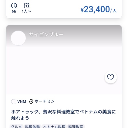
23,400
¥
/
人
6h
1人〜
サイゴンブルー
ホーチミン
VNM
ホアトゥック、贅沢な料理教室でベトナムの美食に
触れよう
グルメ
料理体験
ベトナム料理
料理教室