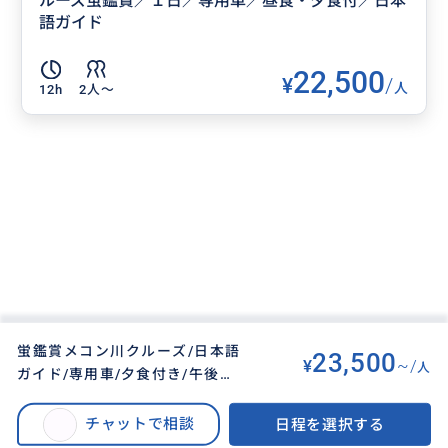
ルーズ蛍鑑賞／１日／専用車／昼食・夕食付／日本
語ガイド
22,500
¥
/
人
12h
2人〜
蛍鑑賞メコン川クルーズ/日本語
23,500
¥
~/
人
ガイド/専用車/夕食付き/午後発/
BUYMA TRAVEL
>
ホーチミンオプショナルツアー
>
ナイトツアー/ワニ釣り/馬車体験
蛍鑑賞メコン川クルーズ/日本語ガイド/専用車/夕食付き/午後発/ナイトツア
チャットで相談
日程を選択する
ー/ワニ釣り/馬車体験