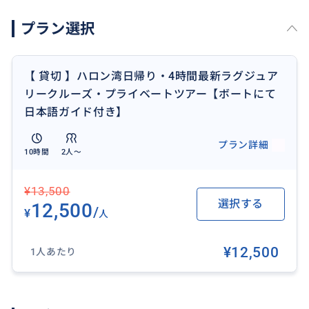
・このツアーは、参加者の2名様以上の場合に催行しま
プラン選択
す。
※大人1名様でご予約の場合、大人2名様分の料金をい
ただきます。
【 貸切 】ハロン湾日帰り・4時間最新ラグジュア
・日本語ガイド無しで車を貸し切って専属ドライバー
リークルーズ・プライベートツアー【ボートにて
がお迎えに参ります。
日本語ガイド付き】
・ドライバーはハロン湾のトゥアンチャウ港に日本語
ガイドの合流するのをお手伝います。
プラン詳細
10時間
2人〜
・プライベートツアーについて プライベートツアーで
は、ハノイーハロン湾間のお車での移動はプライベー
¥13,500
トですが、クルーズは他の方とご一緒になります。
選択する
12,500
・アレルギーなどがあるお客様は、あらかじめお知ら
/
¥
人
せください。
・乗り物酔いをしやすい方は、乗船前に酔い止めを服
¥12,500
1人あたり
用してください。ベトナムの法律により、添乗員から
お薬をお渡しできませんので、個人で前日までにお買
い求めください。