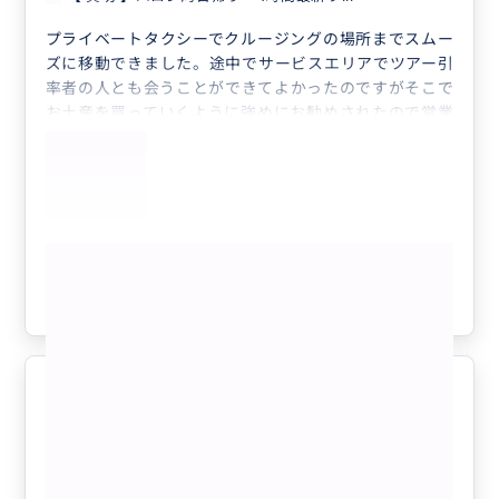
プライベートタクシーでクルージングの場所までスムー
ズに移動できました。途中でサービスエリアでツアー引
率者の人とも会うことができてよかったのですがそこで
お土産を買っていくように強めにお勧めされたので営業
的な感じがしたのは少し残念な感じがしましたが強要は
されなかったです。息子が帰りの道で途中トイレに行き
たくなってドライバーさんに伝えたら一生懸命早くトイ
レにつけるよう頑張ってくれたので本当にプライベート
タクシーで正解だったなと思います。クルージング自体
もっと見る
もご飯は美味しいし、船や船の中のトイレも綺麗だった
ので安心して乗れました。内容もとても良くてたまたま
参考になった
1
空いている日だったおかげもあったのですが竹舟体験も
鍾乳洞もまったく並ばずスムーズにたくさん写真も撮っ
ていただけてありがたかったです。ただ竹舟体験は船漕
いでくれる方にチップを渡さないといけないので細かい
お金は持っていったほうがいいです。ドライバーさんは
渋滞酷い
5.0
日本語話せないですがケータイも翻訳で会話はできます
60代
日本
プライベート
し、バスのツアー引率者の方もドライバーさんと連携し
て連絡とってくれたので安心でした。
【 貸切 】ハロン湾日帰り・4時間最新ラ...