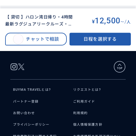
【 貸切 】ハロン湾日帰り・4時間
12,500
¥
~/
人
最新ラグジュアリークルーズ・プ
BUYMA TRAVEL
>
ハノイオプショナルツアー
>
ライベートツアー【ボートにて日
【 貸切 】ハロン湾日帰り・4時間最新ラグジュアリークルーズ・プライベー
本語ガイド付き】
チャットで相談
日程を選択する
トツアー【ボートにて日本語ガイド付き】
BUYMA TRAVELとは?
リクエストとは?
パートナー登録
ご利用ガイド
お問い合わせ
利用規約
プライバシーポリシー
個人情報保護方針