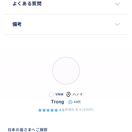
よくある質問
POINT２ ちょっぴり豪華な海鮮料理
備考
ハロン湾でとれた新鮮なお魚、エビを使った、ちょっ
ぴり豪華なランチです。
メニュー（例）：ごはん、レモングラスと生姜の蒸し
海老、イカのさつま揚げ、揚げ春巻き、イカフライ、
フライ魚のトマトソースがけ、鶏肉の炒め物、野菜炒
め、アサリのスープ、豆入りもち米のおこわ、季節の
フルーツ.....
うれしいプレゼント②
ビールまたはソフトドリンク (おひとりに1本)
VNM
ハノイ
Trong
40代
4.8
評価を見る(898件)
おすすめ
日本の皆さまへご挨拶