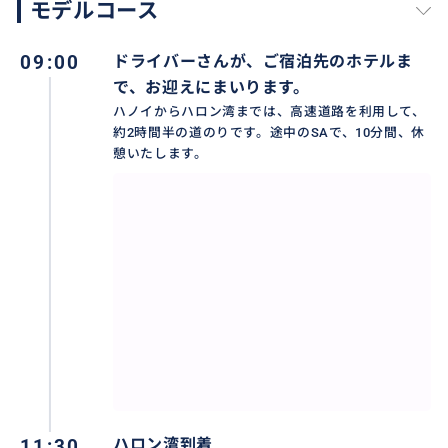
モデルコース
・出来るだけ動きやすい服装と靴でご参加ください。
・天候や現地の状況等により、一部ツアー内容が変更
09:00
ドライバーさんが、ご宿泊先のホテルま
となる場合がございます。
で、お迎えにまいります。
・貴重品や現金の管理は、必ず、ご自身の責任でお願
ハノイからハロン湾までは、高速道路を利用して、
いいたします。破損、紛失についての責任は負いかね
約2時間半の道のりです。途中のSAで、10分間、休
ます。
憩いたします。
＜ハロン湾クルーズの欠航について＞
ハロン湾クルーズは、現地の天候や状況によっては、
ハロン市より欠航の指示が出る場合があります。
⑴ 出発日前日もしくは当日朝、ホテルへの送迎前に、
欠航が決定した場合
チャンアン・ホアルー・ハンムア洞窟の観光に行程を
変更させていただきます。その場合は、メールにてご
連絡します。
11:30
ハロン湾到着