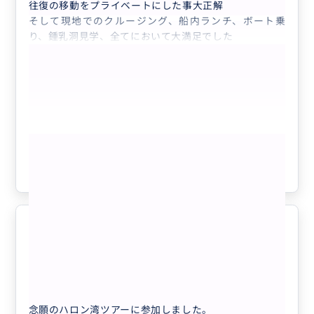
往復の移動をプライベートにした事大正解
そして現地でのクルージング、船内ランチ、ボート乗
り、鍾乳洞見学、全てにおいて大満足でした
もっと見る
参考になった
2
ハロン湾ツアー
5.0
50代
日本
【 貸切 】ハロン湾日帰り・4時間最新ラ...
念願のハロン湾ツアーに参加しました。