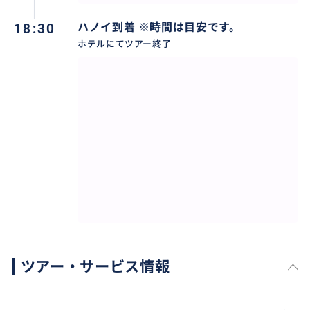
18:30
ハノイ到着 ※時間は目安です。
ホテルにてツアー終了
POINT 3 ワクワクのカヤック体験
かつて水上生活村だった場所で、シーカヤックに挑戦
します。クルーズ船の中からでは味わえない迫力満点の
景色をお楽しみください。手漕ぎ舟を選択することも
ツアー・サービス情報
できます。その場合は、船頭さんに漕いでもらうので、
らくちんです。
うれしいプレゼント③