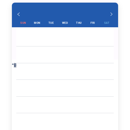
SUN
MON
TUE
WED
THU
FRI
SAT
“
鍾乳洞の中で見える太陽光です
”