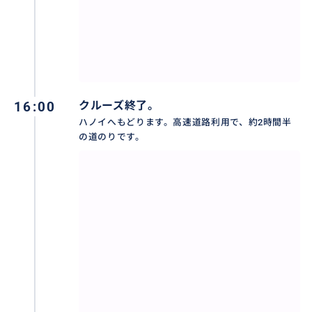
んが見つからない場合は、お手数ですが、弊社までご
連絡ください。
◆ツアーに含まれるもの
ハノイ⇔ハロン湾間の貸切の専用車、往復高速道路使
用料、ペットボトルの水 (1本)、ボートにて日本語ガイ
16:00
クルーズ終了。
ド付き、ハロン湾入場料、クルーズ船乗船料、昼食(ビ
ハノイへもどります。高速道路利用で、約2時間半
の道のりです。
ールまたはソフトドリンク 1本)、シーカヤックまたは
手漕ぎ舟の利用料、鍾乳洞入場料 !!!
おすすめ