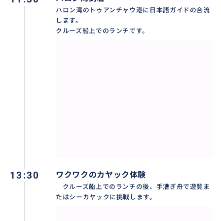
⑵ハノイからバスが出発後、欠航が決定した場合
ハロン湾のトゥアンチャウ港に日本語ガイドの合流
停泊しているクルーズ船で昼食後、ハロン市場の見学
します。
に変更させていただきます。
クルーズ船上でのランチです。
欠航による返金はいたしかねますので、ご了承くださ
い。
※旧正月休みの2026年02月16日から2025年02月19日
（旧暦の12月29日~1月3日）まで、この期間は、各ツ
アーすべての業務を休ませていただきます。
◆お車について
※大人2 - 3名様参加の場合、7人乗りの専用車利用とな
ります。
※大人4 - 6 名様参加の場合、専用DCar Limousine車利
13:30
ワクワクのカヤック体験
用となります。
クルーズ船上でのランチの後、手漕ぎ舟で遊覧ま
※大人7名様以上参加の場合、専用リムジンバス利用と
たはシーカヤックに挑戦します。
なります。