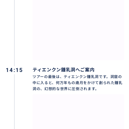
＜ホテルまでの送迎について＞
◆ハノイ市内無料送迎エリア
◆旧市街の各ホテルと以下のホテルは送迎可能です
旧市街エリア、シェラトンホテル、インターコンチネ
ンタルホテル、ロッテホテル、デーウーホテル、パン
パシフィックホテル、プルマンホテル、サニー3ホテ
ル、サクラホテル1、ハノイホテル、ホテル デュ パル
ク ハノイ、パークサイドサンラインホテル、カメリア
ブティック ホテル、ロイジェントパークス ハノイホテ
14:15
ティエンクン鍾乳洞へご案内
ル, フォーチュナ ホテル ハノイ , インターコンチネン
ツアーの最後は、ティエンクン鍾乳洞です。洞窟の
タル ハノイ ランドマーク 72, グランドKホテルスイー
中に入ると、何万年もの歳月をかけて創られた鍾乳
洞の、幻想的な世界に圧倒されます。
ツハノイ, JWマリオット・ホテル, クラウン プラザ ウ
エスト ハノイ, オークウッド レジデンス ハノイ, ファ
イブスター・ウェストレイク, ハノイシプチャーなど
・プライベートツアーは殆どホテルまで送迎致します。
お気軽にお問い合わせください。
・お迎えの予定時刻を10分以上過ぎてもドライバーさ