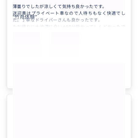
薄曇りでしたが涼しくて気持ち良かったです。
送迎車はプライベート車なので人待ちもなく快適でし
“
竹舟体験
”
た。丁寧なドライバーさんも良かったです。
ただ帰りに大渋滞に会い➕90分掛かってしんどかったで
す。
もっと見る
参考になった
1
感動しました
5.0
60代
日本
【 貸切 】ハロン湾日帰り・4時間最新ラ...