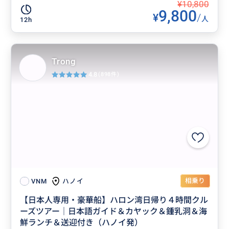
¥10,800
9,800
¥
/
人
12h
Trong
4.8
(898件)
相乗り
ハノイ
VNM
【日本人専用・豪華船】ハロン湾日帰り４時間クル
ーズツアー｜日本語ガイド＆カヤック＆鍾乳洞＆海
鮮ランチ＆送迎付き（ハノイ発）