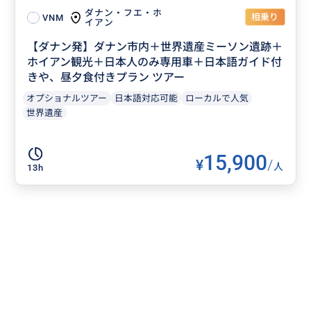
ダナン・フエ・ホ
相乗り
VNM
イアン
【ダナン発】ダナン市内＋世界遺産ミーソン遺跡＋
ホイアン観光＋日本人のみ専用車＋日本語ガイド付
きや、昼夕食付きプラン ツアー
オプショナルツアー
日本語対応可能
ローカルで人気
世界遺産
15,900
¥
/
人
13h