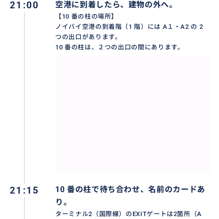
21:00
空港に到着したら、建物の外へ。
３、空港の出口を目指して下さい。荷物を受け取る
【10 番の柱の場所】
と、税関が左右2か所ありますが、左側の税関を通って
ノイバイ空港の到着階（1 階）には A１・A2 の 2
ください。建物の外に出る出口も、同じく２か所あり
つの出口があります。
ますので、必ず左側の出口から外に出てください。
10 番の柱は、２つの出口の間にあります。
４、左側の出口から外に出ると、お名前の入ったボー
ドを持っているスタッフがいます。
10 番 の 柱 で、ドライバーが、バナーを持ってお待ち
しております。
ドライバーは、基本的に現地語（ベトナム語） のみで
すが、ドライバーとのお金のやり取りはないので安心
です。
※お迎えの予定時刻を20分以上過ぎてもドライバーが
21:15
10 番の柱で待ち合わせ、名前のカードあ
見つからない場合は、お手数ですが、弊社までご連絡
り。
ください。
ターミナル2（国際線）のEXITゲートは2箇所（A