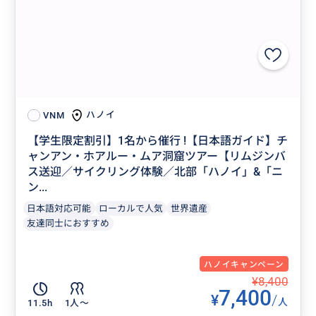
ハノイ
VNM
【学生限定割引】1名から催行 !【日本語ガイド】チ
ャンアン・ホアルー・ムア洞窟ツアー【リムジンバ
ス送迎／サイクリング体験／北部「ハノイ」&「ニ
ン...
日本語対応可能
ローカルで人気
世界遺産
友達同士におすすめ
ハノイキャンペーン
¥8,400
7,400
¥
/
人
11.5h
1人〜