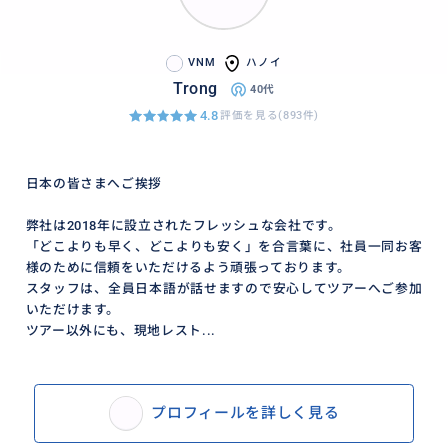
きる貸切送迎！リーズナブルな価格で、到着後や帰国
時の移動をスマートに。貸切＆日本語のサービスが安
VNM
ハノイ
心です。到着後の安心を日本にいる間に事前予約！
Trong
40代
4.8
評価を見る(893件)
おすすめ
日本の皆さまへご挨拶
弊社は2018年に設立されたフレッシュな会社です。
「どこよりも早く、どこよりも安く」を合言葉に、社員一同お客
様のために信頼をいただけるよう頑張っております。
スタッフは、全員日本語が話せますので安心してツアーへご参加
いただけます。
ツアー以外にも、現地レスト...
プロフィールを詳しく見る