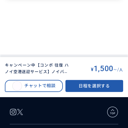
キャンペーン中【コンボ 往復 ハ
1,500
¥
~/
人
ノイ空港送迎サービス】ノイバイ
BUYMA TRAVEL
>
ハノイオプショナルツアー
>
空港 ⇆ ハノイ市内
キャンペーン中【コンボ 往復 ハノイ空港送迎サービス】ノイバイ空港 ⇆ ハ
チャットで相談
日程を選択する
ノイ市内