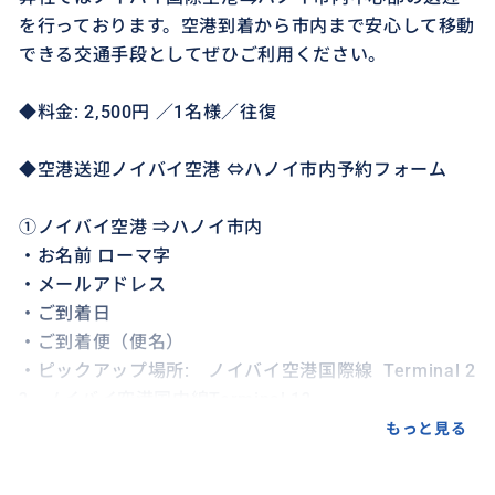
を行っております。空港到着から市内まで安心して移動
できる交通手段としてぜひご利用ください。
◆料金: 2,500円 ／1名様／往復
◆空港送迎ノイバイ空港 ⇔ハノイ市内予約フォーム
①ノイバイ空港 ⇒ハノイ市内
・お名前 ローマ字
・メールアドレス
・ご到着日
・ご到着便（便名）
・ピックアップ場所: ノイバイ空港国際線 Terminal 2
? ノイバイ空港国内線Terminal 1?
・ご到着予定時刻（0:00～24:00で入力）
もっと見る
・行き先: ご宿泊ホテル名または、ご自宅