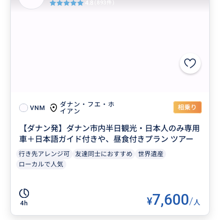
4.8
(893件)
ダナン・フエ・ホ
相乗り
VNM
イアン
【ダナン発】ダナン市内半日観光・日本人のみ専用
車＋日本語ガイド付きや、昼食付きプラン ツアー
行き先アレンジ可
友達同士におすすめ
世界遺産
ローカルで人気
7,600
¥
/
人
4h