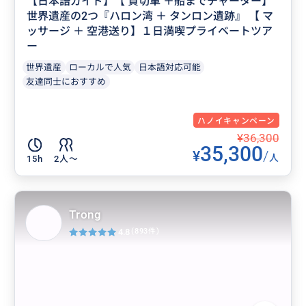
【日本語ガイド】【 貸切車 ＋船までチャーター】
世界遺産の2つ『ハロン湾 ＋ タンロン遺跡』 【 マ
ッサージ ＋ 空港送り】１日満喫プライベートツア
ー
世界遺産
ローカルで人気
日本語対応可能
友達同士におすすめ
ハノイキャンペーン
¥36,300
35,300
¥
/
人
15h
2人〜
Trong
4.8
(893件)