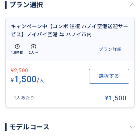
プラン選択
② ハノイ市内ホテル ⇒ノイバイ空港
・お名前 ローマ字
・メールアドレス
キャンペーン中【コンボ 往復 ハノイ空港送迎サー
・ご出発日
ビス】ノイバイ空港 ⇆ ハノイ市内
・ご出発便
・行き先: イバイ空港国際線 Terminal 2 ? ノイバイ空
プラン詳細
1.5時間
2人〜
港国内線Terminal 1?
・ホテルから出発時刻（0:00～24:00で入力）
¥2,500
・ご宿泊ホテル名または、ご自宅
選択する
1,500
/
¥
人
◆空港でのピックアップ ご案内
¥1,500
1人あたり
１、空港に到着します。
２、イミグレーションを通過して荷物を受け取りま
モデルコース
す。