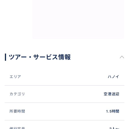
・お一人様2個以上のスーツケースやゴルフバッグをお
持ちの場合は、必ず事前にご連絡ください。
※ご連絡なく当日ご参加されなかった場合は、代金の1
00％をお支払いただきます。
※上記時間はベトナム時間です。
ツアー・サービス情報
※ご連絡なく、お迎え予定時刻から１時間以上経過し
てもお越しにならない場合、当日キャンセルとさせて
エリア
ハノイ
いただきます。
カテゴリ
空港送迎
※お日にちの選択間違いがあった場合、キャンセルチ
ャージが適用されますので、ご了承ください。
所要時間
1.5時間
催行定員
2人〜