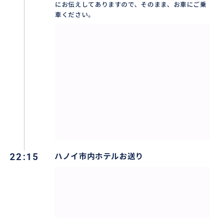
にお伝えしてありますので、そのまま、お車にご乗
車ください。
※お荷物の量により乗車可能人数は異なります。乗車
人数の最大人数でご利用の場合は、あらかじめご相談
ください。
（例）【4人乗り送迎車】に、3名様で乗車し、スーツ
ケース3つのお持ち込みはできません。7人乗り送迎車
をお選びください。
◆注意事項
・空港送迎は日本語ガイドなし
22:15
ハノイ市内ホテルお送り
・日本出発時点で航空機トラブル・天候等での遅延が
発生した場合速やかに弊社までご連絡ください。
（日本語対応可）
BUYMA TRAVEL のメッセージにご連絡ください。