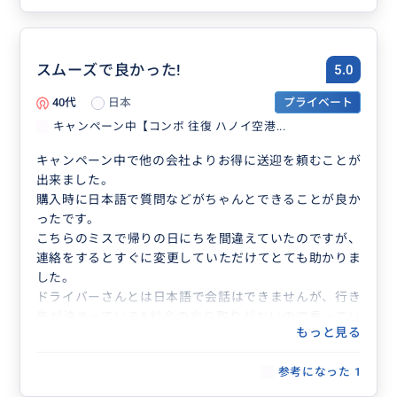
スムーズで良かった!
5.0
40代
日本
プライベート
キャンペーン中【コンボ 往復 ハノイ空港...
キャンペーン中で他の会社よりお得に送迎を頼むことが
出来ました。
購入時に日本語で質問などがちゃんとできることが良か
ったです。
こちらのミスで帰りの日にちを間違えていたのですが、
連絡をするとすぐに変更していただけてとても助かりま
した。
ドライバーさんとは日本語で会話はできませんが、行き
先が決まっている&料金のやり取りがないので乗ってい
もっと見る
るだけでいいので困ることはありませんでした。
思っていたよりコンパクトな車でしたので、荷物が多い
参考になった
1
方やお土産で荷物が増えた方はその事をチャットなどで
相談されるとスムーズかと思います。