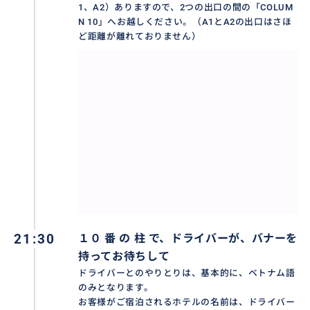
1、A2）ありますので、2つの出口の間の「COLUM
５、ご指定のホテルまで送迎いたします。
N 10」へお越しください。（A1とA2の出口はさほ
ど距離が離れておりません）
※国内線ターミナルご利用の方は、国内線ターミナル
出口で 7 番 の 柱 でお待ちください。
◆ホテルでのピックアップ ご案内
１、当日、ごホテル のロビーにてお待ちください。 弊
社のドライバーさんがお迎えに参ります。
２、出発時刻までに現地ドライバーの情報を送り致し
ます。
21:30
◆送迎車の種類
１０ 番 の 柱 で、ドライバーが、バナーを
人数とお荷物の量に合わせてご利用の車をお選びくだ
持ってお待ちして
さい。どのサイズがよいか迷ったときは、ご予約時に
ドライバーとのやりとりは、基本的に、ベトナム語
のみとなります。
お気軽にご相談ください。
お客様がご宿泊されるホテルの名前は、ドライバー
セダン（4人乗り）人数の目安 （1～2人）