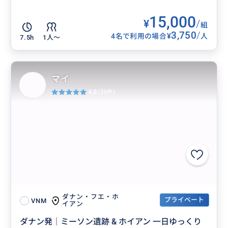
15,000
¥
/
組
3,750
/
¥
4名で利用の場合
人
7.5h
1人〜
マイ
4.8
(36件)
ダナン・フエ・ホ
プライベート
VNM
イアン
ダナン発｜ミーソン遺跡 & ホイアン 一日ゆっくり