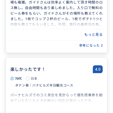
場も複雑。ガイドさんは効率よく案内して頂き時間のロ
ス無し。自由時間もあり楽しめました。入り口で無料の
ビール券をもらい、ガイドさんがその場所も教えてくれ
ました。1枚でコップ２杯のビール、1枚でポテト1つと
内容も教えてもらいました。今回、旅行の最終日の為、
荷造りあり、朝早いのは苦手な家族でしたので、出発時
もっと見る
間を遅く出来るか相談。もちろん追加料金がかかります
がプライベートツアーとして組んで頂きました。出発時
参考になった
2
間、自由時間も柔軟で助かりました。初めてバーナーヒ
ルズに行かれる方はツアーがお勧めです。
楽しかったです！
4.0
70代
日本
ダナン発｜バナヒルズ半日観光コース
バーナヒルズでのコミ具合を見計らって優先搭乗券を勧
めていただくなどきめ細かい対応が良かったです。