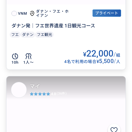
ダナン・フエ・ホ
プライベート
VNM
イアン
ダナン発｜フエ世界遺産 1日観光コース
フエ
ダナン
フエ観光
22,000
¥
/
組
5,500
/
¥
4名で利用の場合
人
10h
1人〜
マイ
4.8
(36件)