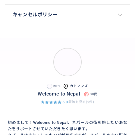
私たちの予定により同行できる日時が決まっておりま
すので、まずはご相談ください。
キャンセルポリシー
【移動手段】
タクシー、バス、テンプー(オート三輪車)
補足：こちらはガイドの分(2人)も含めて当日実費でお
支払いお願いしております。
タクシーは現地の配車サービスアプリPathaoを使用し
て、普通に呼び出すよりも低価で移動可能です。
移動手段も当日旅行者と話し合いながら決めれればと
思いますが、移動時間を考慮すると基本はタクシー移
NPL
カトマンズ
動になるかと思います。
Welcome to Nepal
30代
5.0
【旅のスタート】
評価を見る(9件)
基本的には旅行者のホテルまで行きますので、ホテル
から旅をスタートさせていただければと思います。
初めまして！Welcome to Nepal、ネパールの街を旅したいあな
たをサポートさせていただきたく思います。
【旅のスポットお勧めの場所】