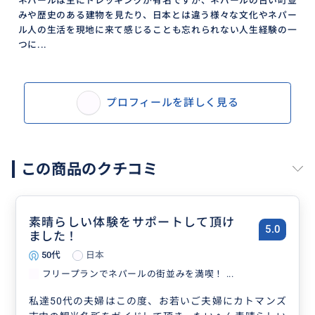
ネパールは主にトレッキングが有名ですが、ネパールの古い町並
★カトマンズ
みや歴史のある建物を見たり、日本とは違う様々な文化やネパー
ル人の生活を現地に来て感じることも忘れられない人生経験の一
ータメル街：外国人をターゲットにしている観光地
つに...
で、やや物品やお土産は高めになります
ーアサン街：タメルの隣町でネパールならではの生地
や現地の香辛料、茶葉などが売られています
プロフィールを詳しく見る
★ラリトプル
ーパタン街：ネパールの古都と呼ばれ、文化遺産がと
ころどころで見られます。近くにバザールもあるので
現地のお買い物も楽しめます
この商品のクチコミ
★バクタプル
ーダルバール広場：こちらも文化遺産の旧王宮などで
有名です
素晴らしい体験をサポートして頂け
5.0
ー名物ヨーグルト：Ju-ju Dhauと呼ばれるヨーグルト
ました！
が有名
50代
日本
ーナガルコット：カトマンズ近郊で人気のヒマラヤの
フリープランでネパールの街並みを満喫！ ...
ビューポイントです。正直天気次第ですが、曇り空で
私達50代の夫婦はこの度、お若いご夫婦にカトマンズ
なければヒマラヤを含めきれいなビューが見渡せます