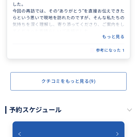
した。
今回の再訪では、その“ありがとう”を直接お伝えできた
らという思いで現地を訪れたのですが、そんな私たちの
気持ちを深く理解し、寄り添ってくださり、ご案内をし
てくださった素晴らしいご夫婦でした。
もっと見る
案内が始まる前から、私たちの背景や目的をくみ取って
準備をしてくださり、ご主人のご実家での食事や地域の
参考になった
1
方々との交流の機会など、観光では決して触れられな
い、ネパールの「人の温かさ」や「暮らしの深さ」に触
れる体験をさせていただきました。
20年という時を経ても、こうして再び人とのご縁を感
じられたことに、心から感謝しています。
クチコミをもっと見る(9)
この出会いを大切に、また必ずネパールに戻ってきたい
と思っています。
本当にありがとうございました。
予約スケジュール