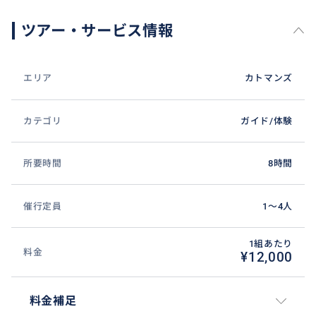
にご相談いただけると嬉しいです！
(※現地の人のプロガイドだとお店と提携してお金を水
ツアー・サービス情報
増しされることもありますので要注意です！)
エリア
カトマンズ
一緒に新しい人生経験となる旅をしましょう！
＊＊＊＊＊＊＊＊＊＊＊＊＊＊＊＊＊
カテゴリ
ガイド/体験
【旅のプラン】
所要時間
8時間
フリープランです！行ってみたい場所、やってみたいこ
と、色々ご相談ください。一緒にプランを考えましょ
催行定員
1〜4人
う！
【旅のお時間】
1組あたり
料金
¥12,000
1日8時間までです
【日時】
料金補足