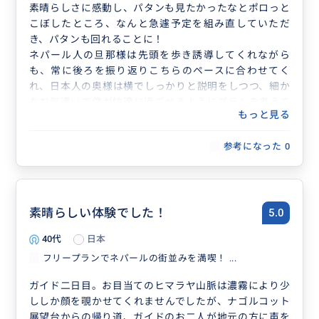
素晴らしさに感動し、パタンも見たかったなとポロっと
こぼしたところ、なんと急遽予定を組み直していただ
＊＊＊＊＊＊＊＊＊＊＊＊＊＊＊＊＊
き、パタンも回れることに！
ネパール人の旦那様は先頭を歩き誘導してくれながら
も、常に後ろを振り返りこちらのペースに合わせてく
れ、日本人の奥様は横でしっかりと説明をしつつ、細か
なお気遣いで僕が快適に過ごせるようにプランを考えて
もっと見る
くれました。
また、お土産を買う際、タクシーに乗る際、全てにおい
参考になった
0
て少しでも安く済むようにお二人が交渉してくれまし
た！
お二人の案内のおかげでとても充実し、ネパールでの素
晴らしい時間を過ごさせていただきました。
素晴らしい体験でした！
5.0
40代
日本
フリープランでネパールの街並みを満喫！ ...
ガイド二日目。お目当てのヒマラヤ山脈は濃霧により少
ししか顔を覗かせてくれませんでしたが、ナゴルコット
展望台からの帰り道、ガイドのお二人が地元の方に声を