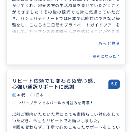
かけてくれ、地元の方の生活風景を見せていただくこと
ができました！その後の観光でも常に気遣っていただ
き、パシュパティナートでは日本では絶対にできない経
験をし、こちらの二日間のプライベートガイドツアーを
通して、カトマンズの素晴らしさを感じることができま
した。
もっと見る
自然現象には勝てないものの、臨機応変にこちらの意見
を聞いてくださり、ネパールの良さを伝えてくださった
参考になった
1
お二人には感謝しかありません。
もしまたネパールに行く機会があれば、絶対にもう一度
お願いしたいです。
リピート依頼でも変わらぬ安心感、
5.0
心強い通訳サポートに感謝
40代
日本
フリープランでネパールの街並みを満喫！ ...
以前ご案内いただいた際にとても素晴らしい対応をして
いただき、今回もリピートでお願いしました。
今回も変わらず、丁寧で心のこもったサポートをしてい