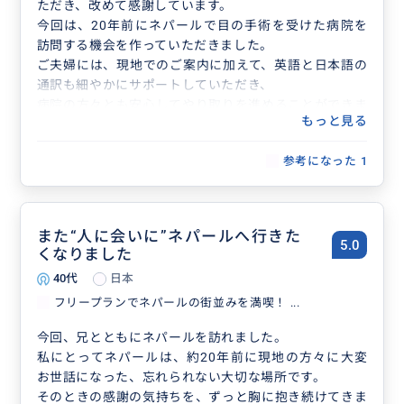
ただき、改めて感謝しています。
今回は、20年前にネパールで目の手術を受けた病院を
訪問する機会を作っていただきました。
ご夫婦には、現地でのご案内に加えて、英語と日本語の
通訳も細やかにサポートしていただき、
病院の方々とも安心してやり取りを進めることができま
もっと見る
した。
また、ネパールの目の医療の現状や、これから必要とさ
参考になった
1
れる支援についても、丁寧にお話を伺うことができ、
非常に有意義な時間となりました。
今回も本当にお願いしてよかったと思っています。
今後ともどうぞよろしくお願いいたします。
また“人に会いに”ネパールへ行きた
5.0
くなりました
40代
日本
フリープランでネパールの街並みを満喫！ ...
今回、兄とともにネパールを訪れました。
私にとってネパールは、約20年前に現地の方々に大変
お世話になった、忘れられない大切な場所です。
そのときの感謝の気持ちを、ずっと胸に抱き続けてきま