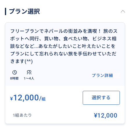
することは色々とややこしいこともありますので、あ
プラン選択
くまでも日本で提供されている企業(BuymaTravel)で
の登録であること、また主人(ネパール人)がメインのガ
イドで、妻の私は一緒に旅行のお手伝い・同行者とい
フリープランでネパールの街並みを満喫！ 旅のス
うスタンスでやっていること、それが前提になっており
ポットへ同行、買い物、食べたい物、ビジネス相
ますことをご理解いただけると幸いです。
談などなど...あなたがしたいこと叶えたいことを
プランにして忘れられない旅を手伝わせていただ
言語は日本語、ネパール語、英語対応可能です。
きます(^^)
なんといってもメリットは主人がネパール人なので、外
国人(旅行者)として”ぼったくり”(これが多いんです)な
プラン詳細
8時間
1〜4人
ど過剰請求にあうことがなく安心して旅ができます。
また、ネパール物品の仕入れ問屋を探しているなど、
ビジネスの目的で訪れる方も大歓迎でご一緒にお手伝
12,000
/
選択する
¥
組
いさせていただきます。
¥12,000
1組あたり
プロのガイドではないですが、だからこそリーズナブ
ルで様々な対応をさせていただきますのでまずは気軽