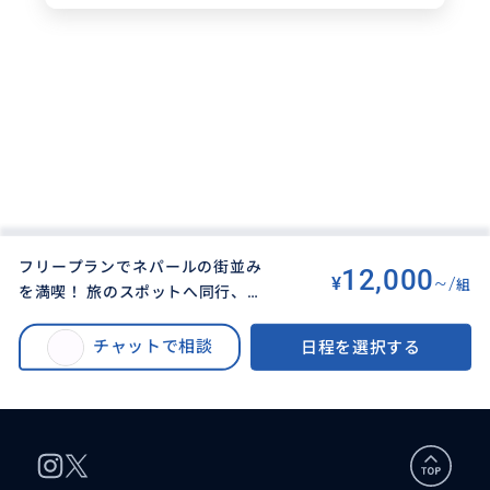
フリープランでネパールの街並み
12,000
¥
~/
組
を満喫！ 旅のスポットへ同行、買
BUYMA TRAVEL
>
カトマンズオプショナルツアー
>
い物、食べたい物、ビジネス相談
フリープランでネパールの街並みを満喫！ 旅のスポットへ同行、買い物、食
などなど...あなたがしたいこと叶
チャットで相談
日程を選択する
べたい物、ビジネス相談などなど...あなたがしたいこと叶えたいことをプラ
えたいことをプランにして忘れら
ンにして忘れられない旅を手伝わせていただきます(^^)
れない旅を手伝わせていただきま
す(^^)