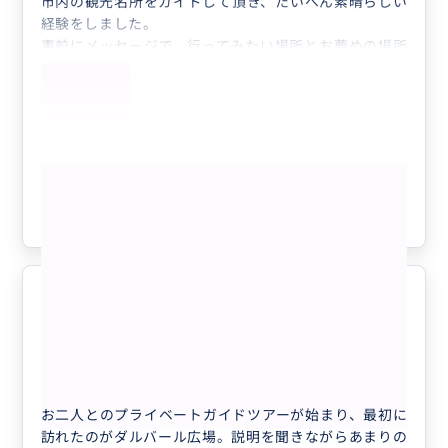
市内の観光名所をガイドして頂き、たいへん素晴らしい
経験をしました。
【ネパールのお土産でお勧めなもの】
事前にメッセージで、行ってみたい場所とお薦めの場所
ー生地(様々な種類があります)
をすり合わせ、タクシーで効率的に回って頂きました
が、それぞれの場所でのセレモニー時間も計算し臨機応
ーフェルト物品(フェルトで作られた飾りからポーチま
変に対応したり、現地での新たなリクエストにも応えて
で色々)
頂くなどタイムスケジュールも素晴らしかったですが、
ーネパール伝統のストール(パシュミナ生地など。デザ
何よりもネパールと日本の架け橋のようなお二人にお会
インもネパールならではでとても魅力的です)
もっと見る
いできたことが一番の旅のハイライトになりました。
ー茶葉(こちらも色々な種類があります)
お二人と時間を共有させて頂き、ネパールという国を旅
参考になった
0
先に選び、本当によかったと思いましたので、これから
ーエベレストコーヒー(ネパール産コーヒー)
ネパール観光をお考えの方にもお薦めさせて頂きます。
【その他ビジネス相談・仕入れ問屋探しなど】
素晴らしいご夫婦によるツアーで
事前に詳細をご連絡いただければ問屋探しも下見でい
5.0
す！
たします。当日、問屋を周りながら主人のネパール人
40代
日本
が交渉のお手伝いをいたします。
フリープランでネパールの街並みを満喫！ ...
その他、なんでも分からないことありましたらどんど
お二人とのプライベートガイドツアーが始まり、最初に
ん聞いてください！お待ちしております(^^)
訪れたのがダルバール広場。説明を聞きながらあまりの