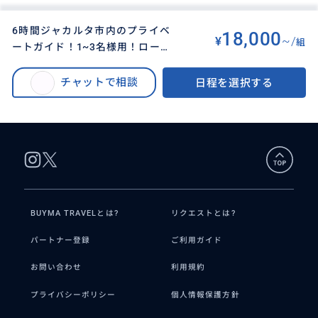
6時間ジャカルタ市内のプライベ
18,000
¥
~/
組
ートガイド！1~3名様用！ローカ
BUYMA TRAVEL
>
ジャカルタ（ジャワ島）オプショナルツアー
>
ル人気スポット、ご案内致しま
6時間ジャカルタ市内のプライベートガイド！1~3名様用！ローカル人気スポ
す！ 世界最大級のモスク
チャットで相談
日程を選択する
ット、ご案内致します！ 世界最大級のモスク「Masjid Istiqlal」や「Mona
「Masjid Istiqlal」や「Monas」
s」など！*交通費別途
など！*交通費別途
BUYMA TRAVELとは?
リクエストとは?
パートナー登録
ご利用ガイド
お問い合わせ
利用規約
プライバシーポリシー
個人情報保護方針