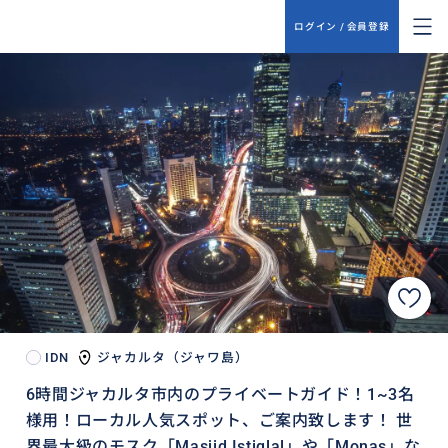
ログイン / 会員登録
IDN
ジャカルタ（ジャワ島）
6時間ジャカルタ市内のプライベートガイド！1~3名
様用！ローカル人気スポット、ご案内致します！ 世
界最大級のモスク「Masjid Istiqlal」や「Monas」な