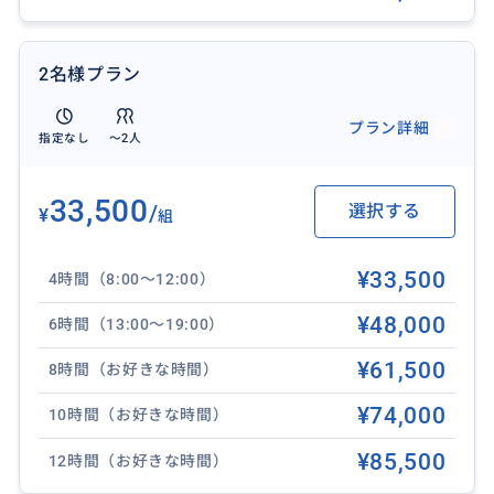
ツ、オーガニック野菜などが楽しめます。穴場スポット
が中心ですが、ワイキキの喧騒を離れてハワイの良さ
を肌で感じるには最高のツアーとなっています！ホテ
2名様プラン
ルでのんびりでもなく、ぎっちり詰め込んだツアーでも
プラン詳細
なく、程よくハワイを遊ぶことができます。
指定なし
〜2人
「フォスター植物園」→「ワヒアワボタニカルガーデ
33,500
/
選択する
¥
ン」→「グリーンワールドコーヒーファーム」→「ワ
組
イメアバレー」→「カフクファーム」→「トロピカル
ファーム」→「ホオマルヒア植物園」→「ココクレー
¥33,500
4時間（8:00〜12:00）
ター植物園」（行程：9時間）
¥48,000
6時間（13:00〜19:00）
【その他のツアー】
¥61,500
8時間（お好きな時間）
ツアーの内容が思っていたものと違いましたか？
¥74,000
10時間（お好きな時間）
もしご希望の構成でなかったら、アロアロトラベルに
はオアフ島を全てカバーできるように他に5つのツアー
¥85,500
12時間（お好きな時間）
があります！