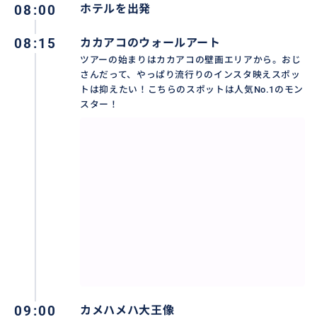
08:00
ホテルを出発
08:15
カカアコのウォールアート
ツアーの始まりはカカアコの壁画エリアから。おじ
さんだって、やっぱり流行りのインスタ映えスポッ
トは抑えたい！こちらのスポットは人気No.1のモン
スター！
ハワイ州に認定されている会社なので安心！
ツアーをする車は全てハワイ州のライセンスを取得し
てツアーをしていますので、万が一の事故の際にもし
っかり保険が適用されます。
「行きたい場所を自由に選べる」というのがツアーの
コンセプトなので、大型車ではなく少人数制のわがま
09:00
カメハメハ大王像
まプランをお楽しみください！