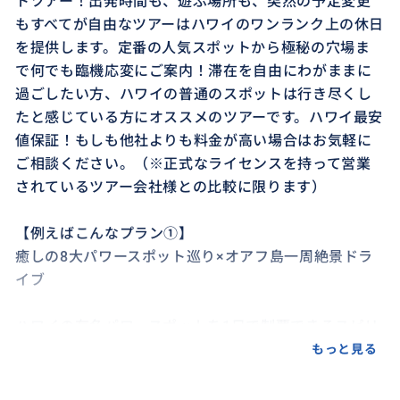
トツアー！出発時間も、遊ぶ場所も、突然の予定変更
もすべてが自由なツアーはハワイのワンランク上の休日
を提供します。定番の人気スポットから極秘の穴場ま
で何でも臨機応変にご案内！滞在を自由にわがままに
過ごしたい方、ハワイの普通のスポットは行き尽くし
たと感じている方にオススメのツアーです。ハワイ最安
値保証！もしも他社よりも料金が高い場合はお気軽に
ご相談ください。（※正式なライセンスを持って営業
されているツアー会社様との比較に限ります）
【例えばこんなプラン①】
癒しの8大パワースポット巡り×オアフ島一周絶景ドラ
イブ
ハワイの有名パワースポットを1日で制覇できるスピリ
チュアルツアー！パワースポットからエネルギーをも
もっと見る
らうだけではなく、海岸沿いの絶景で心もリフレッシ
ュ！日頃の疲れを癒しパワーをチャージしましょう！