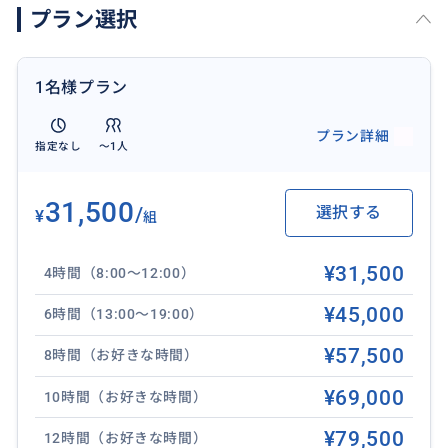
プラン選択
島全体がパワースポットとも言われるハワイですが、
その中でも歴史や伝説などでも度々登場するスポット
のみを選んだツアーです。ハワイを全力で楽しみつつ、
1名様プラン
ゴージャスな休日をお楽しみください。
プラン詳細
指定なし
〜1人
「ペレの椅子」→「マカプウヘイアウ」→「平等院鳳
凰堂」→「クアロアビーチ」→「ライエポイント」→
「プウオマフカヘイアウ」→「ポハクラナイ」→「ハ
31,500
/
選択する
¥
組
ワイ出雲大社」（行程：8時間）
¥31,500
4時間（8:00〜12:00）
【例えばこんなプラン②】
植物＆野鳥！ハワイの5大植物園＆オーガニックファー
¥45,000
6時間（13:00〜19:00）
ム巡り
¥57,500
8時間（お好きな時間）
ハワイならではの植物や野鳥、自然の恵みを満喫でき
¥69,000
10時間（お好きな時間）
るネイチャーツアー！それぞれ特徴が異なるハワイTO
¥79,500
P5の植物園にプラスして、コーヒーやマカダミアナッ
12時間（お好きな時間）