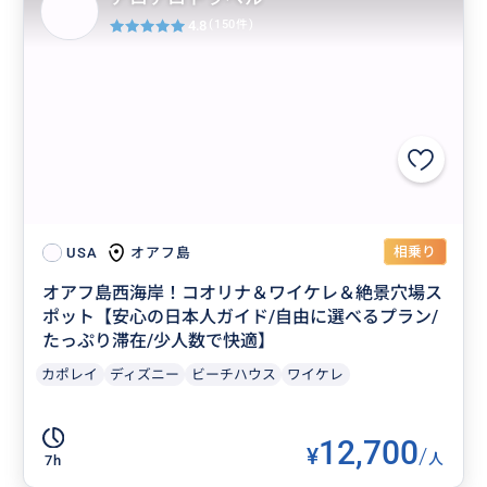
4.8
(150件)
相乗り
オアフ島
USA
オアフ島西海岸！コオリナ＆ワイケレ＆絶景穴場ス
ポット【安心の日本人ガイド/自由に選べるプラン/
たっぷり滞在/少人数で快適】
カポレイ
ディズニー
ビーチハウス
ワイケレ
12,700
¥
/
人
7h