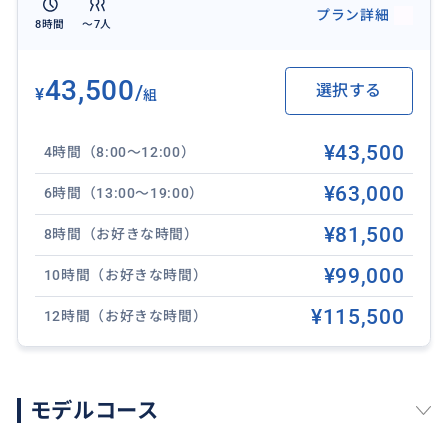
プラン詳細
8時間
〜7人
ガイドはハワイを知り尽くしたベテランばかり！
43,500
/
選択する
¥
組
観光スポットはもちろん、ハワイの歴史や生活のこ
と、数々の裏話など移動の道中も楽しいツアーをさせ
¥43,500
4時間（8:00〜12:00）
ていただきます。
¥63,000
6時間（13:00〜19:00）
当日のコンディションや道の混み具合などによって臨
機応変にツアーを構成できます。お写真も研究されたベ
¥81,500
8時間（お好きな時間）
ストな角度でお撮りします！
¥99,000
10時間（お好きな時間）
¥115,500
12時間（お好きな時間）
おすすめ
モデルコース