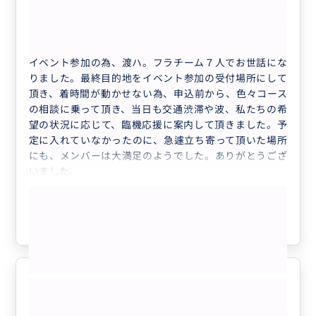
50代
日本
プライベート
7名様プラン
イベント参加の為、渡ハ。フラチーム７人でお世話にな
りました。最終目的地をイベント参加の受付場所にして
頂き、着時間が動かせない為、申込前から、色々コース
の相談に乗って頂き、当日も交通渋滞や波、私たちの希
望の状況に応じて、臨機応援に案内して頂きました。予
定に入れていなかったのに、急遽立ち寄って頂いた場所
にも、メンバーは大満足のようでした。ありがとうござ
いました。
もっと見る
参考になった
2
タンタラスの丘でWレインボー！
5.0