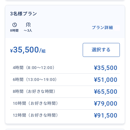
▼オアフ島1日制覇！人気観光スポット＆鉄板B級グル
3名様プラン
メ▼
https://travel.buyma.com/service/a020101/ic010101
プラン詳細
8時間
〜3人
190726000341/
1日でハワイ観光を完結したい方におすすめ！
35,500
/
選択する
¥
組
▼天国の海へ！カイルアタウン＆全米No.1ビーチ▼
https://travel.buyma.com/service/a020101/ic010101
¥35,500
4時間（8:00〜12:00）
190726000356/
ハワイで1番綺麗な海を遊びたい方におすすめ！
¥51,000
6時間（13:00〜19:00）
¥65,500
8時間（お好きな時間）
▼ハワイの大自然を満喫！ノースショア＆タンタラス
の夜景▼
¥79,000
10時間（お好きな時間）
https://travel.buyma.com/service/a020101/ic010101
¥91,500
12時間（お好きな時間）
190726000382/
古き良きハワイを体験したい方におすすめ！