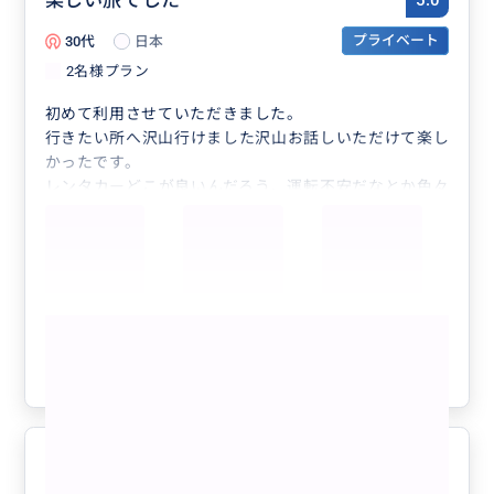
楽しい旅でした
5.0
30代
日本
プライベート
2名様プラン
初めて利用させていただきました。
行きたい所へ沢山行けました沢山お話しいただけて楽し
かったです。
レンタカーどこが良いんだろう、運転不安だなとか色々
悩んでるくらいならプロにお任せした方が安心で楽しく
て本当に良かったです！
また機会がありましたら利用させていただきたいです。
ありがとうございました！
もっと見る
参考になった
3
楽しい一日をありがとうございまし
5.0
た