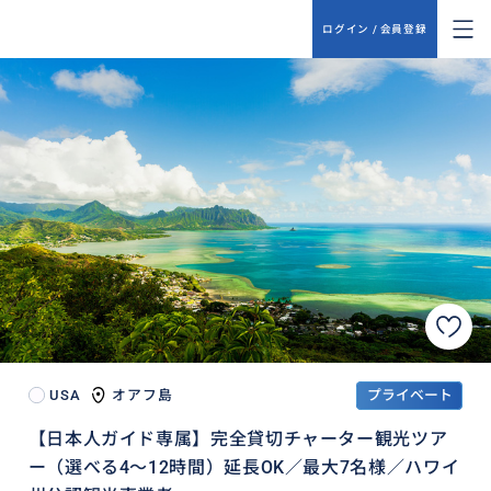
ログイン / 会員登録
USA
オアフ島
プライベート
【日本人ガイド専属】完全貸切チャーター観光ツア
ー（選べる4～12時間）延長OK／最大7名様／ハワイ