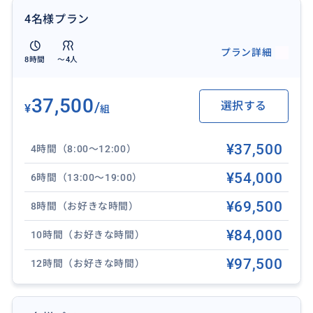
4名様プラン
▼土曜日限定！ダイヤモンドヘッド＆ホノルル市内観
光▼
プラン詳細
https://travel.buyma.com/service/a020101/ic010101
8時間
〜4人
190726000354/
超定番のハワイスポットを押さえたい方におすすめ！
37,500
/
選択する
¥
組
▼オアフ島西海岸！コオリナ＆ワイケレ＆絶景穴場ス
¥37,500
ポット▼
4時間（8:00〜12:00）
https://travel.buyma.com/service/a020101/ic010101
¥54,000
6時間（13:00〜19:00）
190726000355/
普通のハワイとは違う場所に行きたい方におすすめ！
¥69,500
8時間（お好きな時間）
¥84,000
10時間（お好きな時間）
¥97,500
12時間（お好きな時間）
おすすめ