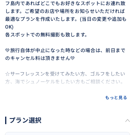
フ島内であればどこでもお好きなスポットにお連れ致
します。ご希望のお店や場所をお知らせいただければ
最適なプランを作成いたします。(当日の変更や追加も
OK)
各スポットでの無料撮影も致します。
💚旅行自体が中止になった時などの場合は、前日まで
のキャンセル料は頂きません💚
☆サーフレッスンを受けてみたい方、ゴルフをしたい
方、海でシュノーケルをしたい方もご相談ください。
❣️お客様からの口コミは"プロフィールを詳しく見る"を
もっと見る
クリックしてご覧ください❣️
プラン選択
・1名様から5名様までご乗車可能ですが大人数でのご
利用が割安です。