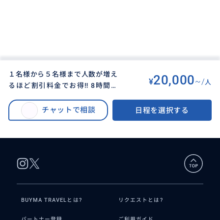
１名様から５名様まで人数が増え
20,000
¥
~/
人
るほど割引料金でお得‼ 8時間完
BUYMA TRAVEL
>
オアフ島オプショナルツアー
>
全貸し切り‼✨前日までキャンセ
１名様から５名様まで人数が増えるほど割引料金でお得‼ 8時間完全貸し切
ル料は発生しません✨ プロの日本
チャットで相談
日程を選択する
り‼✨前日までキャンセル料は発生しません✨ プロの日本人ドライバーがご案
人ドライバーがご案内いたします
内いたします
BUYMA TRAVELとは?
リクエストとは?
パートナー登録
ご利用ガイド