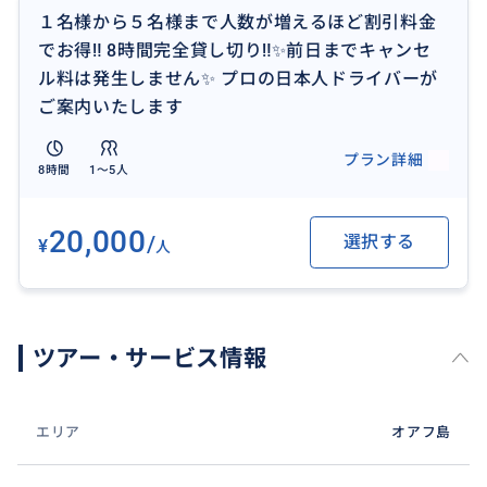
＊1名様料金：20000円
１名様から５名様まで人数が増えるほど割引料金
＊2名様料金：38000円（19000円/1名）
でお得‼ 8時間完全貸し切り‼✨前日までキャンセ
＊3名様料金：54000円（18000円/1名）
ル料は発生しません✨ プロの日本人ドライバーが
＊4名様料金：68000円（17000円/1名）
ご案内いたします
＊5名様料金：80000円（16000円/1名）
上記料金は8時間の料金です。
プラン詳細
8時間
1〜5人
【料金に含まれているもの】
・ホテルまでの往復送迎
20,000
/
選択する
¥
人
・ドライバーへのチップ
・ガソリン代
【キャンセルフィーが発生する場合のキャンセルポリ
ツアー・サービス情報
シー】
・当日のキャンセル料: 100%
・前日までのキャンセル料: 無料
エリア
オアフ島
※1時間以上の遅刻をされた場合は、当日キャンセル扱
いとさせて頂きます。