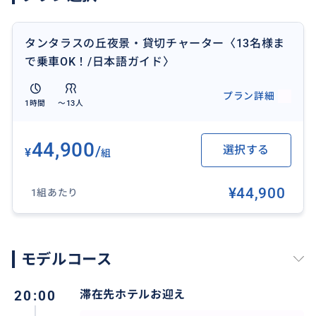
タンタラスの丘夜景・貸切チャーター〈13名様ま
で乗車OK！/日本語ガイド〉
プラン詳細
1時間
〜13人
44,900
/
選択する
¥
組
13名様まで乗車OK！（何名様でも同一料金）
¥44,900
1組あたり
おすすめ
モデルコース
20:00
滞在先ホテルお迎え