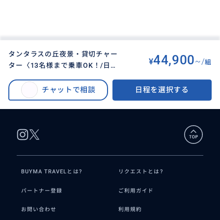
タンタラスの丘夜景・貸切チャー
44,900
¥
~/
組
ター〈13名様まで乗車OK！/日本
BUYMA TRAVEL
>
オアフ島オプショナルツアー
>
語ガイド〉
タンタラスの丘夜景・貸切チャーター〈13名様まで乗車OK！/日本語ガイ
チャットで相談
日程を選択する
ド〉
BUYMA TRAVELとは?
リクエストとは?
パートナー登録
ご利用ガイド
お問い合わせ
利用規約