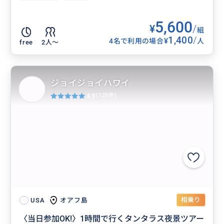
5,600
¥
/
組
1,400
/
¥
4名で利用の場合
人
free
2人〜
ジョイジョイハワイ
4.9
(125件)
相乗り
オアフ島
USA
〈当日参加OK!〉1時間で行くタンタラス夜景ツアー