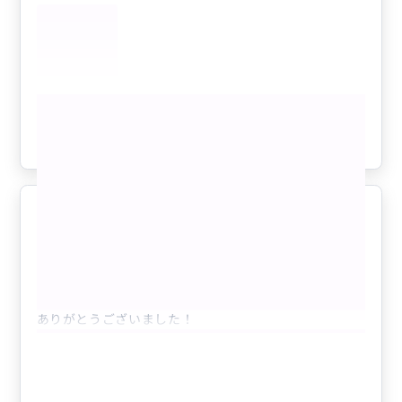
もっと見る
参考になった
0
最高の思い出です！
5.0
60代
日本
タンタラスの丘夜景・貸切チャーター〈13...
ありがとうございました！