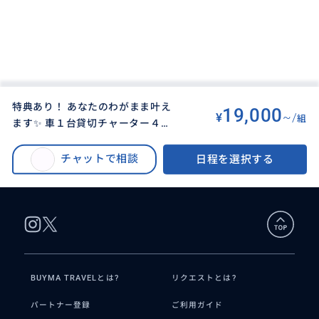
特典あり！ あなたのわがまま叶え
19,000
¥
~/
組
ます✨ 車１台貸切チャーター４時
BUYMA TRAVEL
>
オアフ島オプショナルツアー
>
間プラン（ドライバーガイド付）
特典あり！ あなたのわがまま叶えます✨ 車１台貸切チャーター４時間プラン
チャットで相談
日程を選択する
（ドライバーガイド付）
BUYMA TRAVELとは?
リクエストとは?
パートナー登録
ご利用ガイド