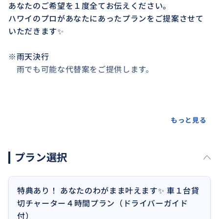
あなたのご希望を１度全てお伝えください。
ハワイのプロがあなたにあったプランをご提案させて
いただきます✨
※雨天決行
雨でも可能な代替案をご提供します。
もっと見る
おすすめ
お客様のハワイ滞在が有意義なものとなりますよう最
善を尽くしております。
プラン選択
特典としてツアーのご予約をくださったお客様には、
それぞれの条件に合わせたおすすめレストランのご紹
特典あり！ あなたのわがまま叶えます✨ 車１台貸
介や予約など、お手伝いさせて頂けることがあればお
切チャーター４時間プラン（ドライバーガイド
気軽にお問い合わせ可能なコンシェルジュサービスを
付）
今なら無料でお付けいたします。