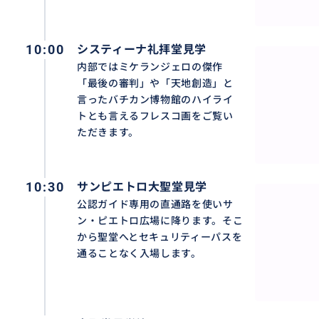
す。
10:00
システィーナ礼拝堂見学
公認ガイドがご案内する場合はその１時間から２時間ほど
す。
内部ではミケランジェロの傑作
「最後の審判」や「天地創造」と
言ったバチカン博物館のハイライ
トとも言えるフレスコ画をご覧い
ただきます。
10:30
サンピエトロ大聖堂見学
公認ガイド専用の直通路を使いサ
ン・ピエトロ広場に降ります。そこ
から聖堂へとセキュリティーパスを
通ることなく入場します。