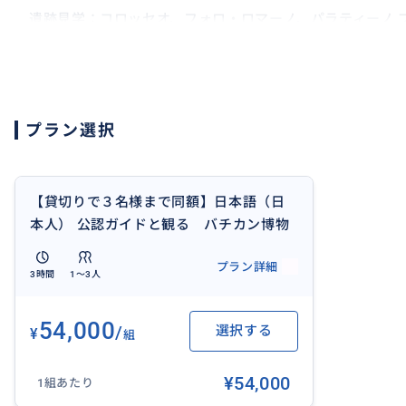
遺跡見学∶コロッセオ、フォロ・ロマーノ、パラティーノ 
↓↓
https://travel.buyma.com/service/a030101/ic0101012
ローマ街歩き貸切コースはこちら↓↓↓
プラン選択
https://travel.buyma.com/service/a030101/ic0101012
相乗りでリーズナブルな街歩きコースもあります。↓↓↓
https://travel.buyma.com/service/a030101/ic0101012
【貸切りで３名様まで同額】日本語（日
本人） 公認ガイドと観る バチカン博物
館、システィーナ礼拝堂とサン・ピエト
プラン詳細
ロ大聖堂 プライベートツアー
3時間
1〜3人
おすすめ
54,000
/
選択する
¥
組
¥54,000
1組あたり