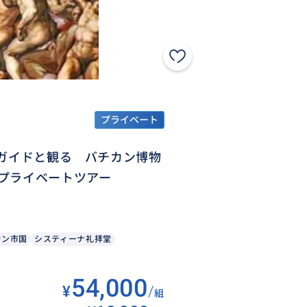
プライベート
認ガイドと観る バチカン博物
プライベートツアー
カン市国
システィーナ礼拝堂
54,000
¥
/
組