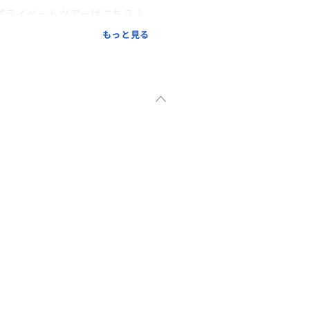
プライベートツアーはこちら↓
もっと見る
30122000002/?hotel=1
30122000004/?hotel=1
51030000003/?hotel=1