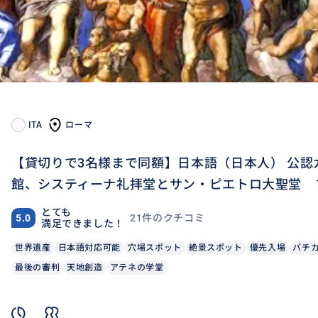
ITA
ローマ
【貸切りで3名様まで同額】日本語（日本人） 公
館、システィーナ礼拝堂とサン・ピエトロ大聖堂 
とても
21件のクチコミ
5.0
満足できました！
世界遺産
日本語対応可能
穴場スポット
絶景スポット
優先入場
バチ
最後の審判
天地創造
アテネの学堂