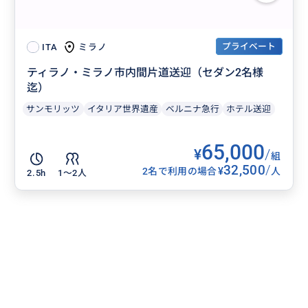
プライベート
ミラノ
ITA
ティラノ・ミラノ市内間片道送迎（セダン2名様
迄）
サンモリッツ
イタリア世界遺産
ベルニナ急行
ホテル送迎
65,000
¥
/
組
32,500
/
¥
2名で利用の場合
人
2.5h
1〜2人