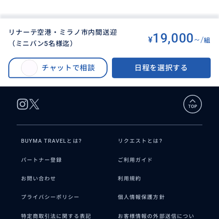
リナーテ空港・ミラノ市内間送迎
19,000
¥
~/
組
（ミニバン5名様迄）
BUYMA TRAVEL
>
ミラノオプショナルツアー
>
リナーテ空港・ミラノ市内間送迎（ミニバン5名様迄）
チャットで相談
日程を選択する
BUYMA TRAVELとは?
リクエストとは?
パートナー登録
ご利用ガイド
お問い合わせ
利用規約
プライバシーポリシー
個人情報保護方針
特定商取引法に関する表記
お客様情報の外部送信につい