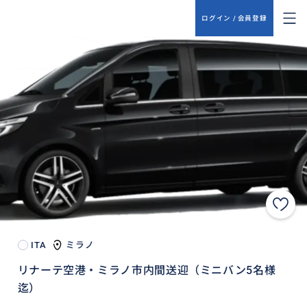
ログイン / 会員登録
ITA
ミラノ
リナーテ空港・ミラノ市内間送迎（ミニバン5名様
迄）