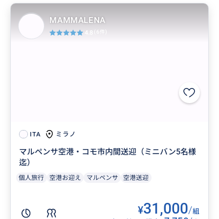
MAMMALENA
4.8
(6件)
ミラノ
ITA
マルペンサ空港・コモ市内間送迎（ミニバン5名様
迄）
個人旅行
空港お迎え
マルペンサ
空港送迎
31,000
¥
/
組