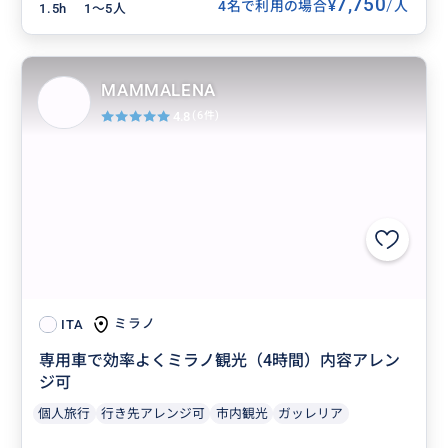
7,750
/
¥
4名で利用の場合
人
1.5h
1〜5人
MAMMALENA
4.8
(6件)
ミラノ
ITA
専用車で効率よくミラノ観光（4時間）内容アレン
ジ可
個人旅行
行き先アレンジ可
市内観光
ガッレリア