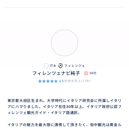
憧れのオルチャ渓谷を訪ねたい♪
オルチャ渓谷の絶景ドライブ+世界遺産の町ピエンツァ
+地元チーズのテイスティングを一つのツアーで実現し
たいという方にピッタリなプランです。
ITA
フィレンツェ
フィレンツェナビ純子
50代
4.9
評価を見る(11件)
このプランでご紹介するアクティビティの後、ワイナリ
ーを尋ねるのもお薦めです。プランをさらに充実させ
たい方はご相談ください。
東京都大田区生まれ。大学時代にイタリア研究会に所属しイタリ
アにハマりました。イタリア在住30年以上。イタリア政府公認フ
《よく混同しやすい！こちらは別プランです↓》
ィレンツェ観光ガイド・イタリア語通訳。
イタリアの魅力を最大限に満喫して頂きたく、街中観光は黄金ル
オルチャ渓谷に行くなら、ブルネッロの有名ワインを