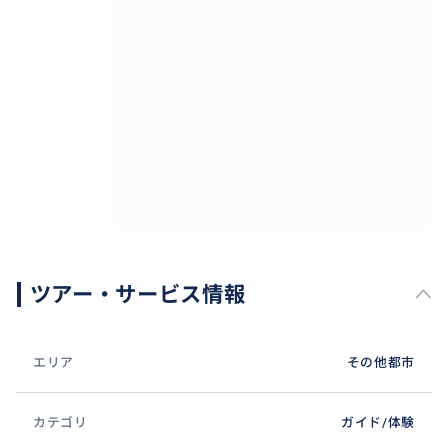
後に詳しくご案内しますのでご安心ください。
⚠️ ご注意事項（費用・サービス範囲について）
* 料金に含まれるもの
* 当日の日本語通訳・ガイド料金
* 事前のチーズファーム予約手配・ルート調整・コーデ
ィネート料
* ガイドの現地合流に必要な移動実費（現地合流の場合
のガソリン代・高速代・駐車場代）
ツアー・サービス情報
* 料金に含まれないもの
* 車両手配代（プライベートカー代金）
* チーズファームでの見学・テイスティング代（1軒あ
エリア
その他都市
たり25€〜50€程度/人）
* お食事代
カテゴリ
ガイド/体験
※本プランは 1組あたり（1〜6名様一律） のガイド料