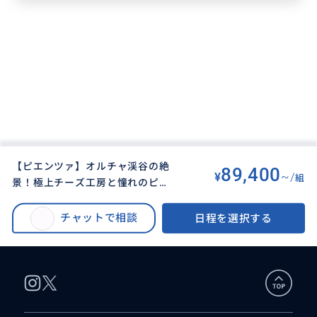
【ピエンツァ】オルチャ渓谷の絶
89,400
¥
~/
組
景！極上チーズ工房と憧れのピエ
BUYMA TRAVEL
>
その他都市オプショナルツアー
>
ンツァ訪問（終日日本語プライベ
【ピエンツァ】オルチャ渓谷の絶景！極上チーズ工房と憧れのピエンツァ訪
ートガイド・車両代別途）
チャットで相談
日程を選択する
問（終日日本語プライベートガイド・車両代別途）