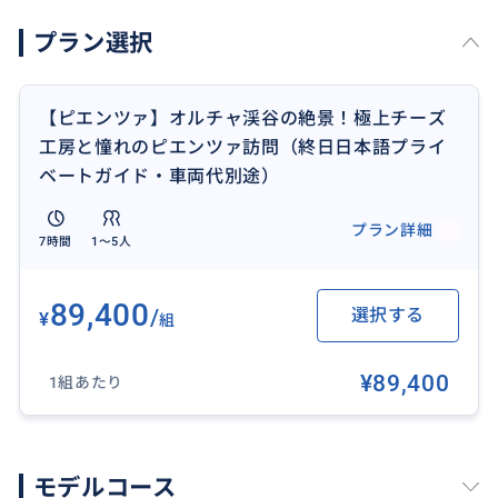
お楽しみください！
プラン選択
世界遺産オルチャ渓谷の絵画のような風景をドライブ
しながら、ルネサンスの理想都市「ピエンツァ」の町
【ピエンツァ】オルチャ渓谷の絶景！極上チーズ
散策と、極上のペコリーノチーズ農家を訪ねる贅沢な1
工房と憧れのピエンツァ訪問（終日日本語プライ
日をお届けします。
ベートガイド・車両代別途）
...
プラン詳細
7時間
1〜5人
🧀 充実のモデルコース例（所要時間：約8時間）
89,400
/
選択する
¥
組
9:00｜出発（📍フィレンツェ等のご宿泊先）
¥89,400
1組あたり
10:30｜ピエンツァ到着・町散策（絶景スポットや可愛
いショップ巡り） （📍現地集合の場合はここで待ち合
わせ）
11:30｜オルチャ渓谷の絶景ドライブ
モデルコース