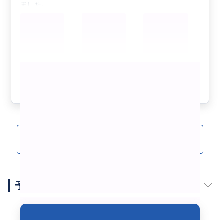
ました。
ホテルの近場で素敵なチーズ工房とワイナリーに訪問で
きて、イタリア語も通訳もしていただいたお陰で大変楽
しい時間を過ごせました。どちらもトスカーナの空気を
感じられる素晴らしい場所だったので、旅行の中でも思
い出に残る場所になりました。
もっと見る
歩き回る子どももある程度好きにさせてられる場所だっ
たのもあり、子どもも楽しそうにしていたので家族全員
参考になった
1
満足です。
ありがとうございました。
クチコミをもっと見る(1)
予約スケジュール