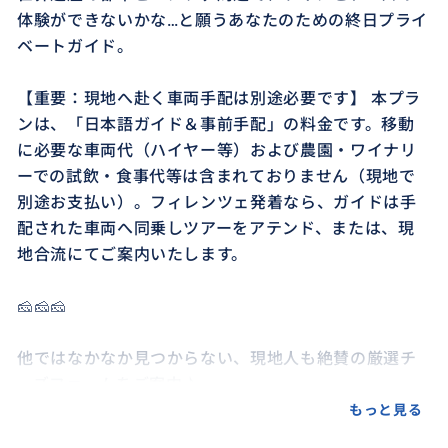
体験ができないかな…と願うあなたのための終日プライ
ベートガイド。
【重要：現地へ赴く車両手配は別途必要です】 本プラ
ンは、「日本語ガイド＆事前手配」の料金です。移動
に必要な車両代（ハイヤー等）および農園・ワイナリ
ーでの試飲・食事代等は含まれておりません（現地で
別途お支払い）。フィレンツェ発着なら、ガイドは手
配された車両へ同乗しツアーをアテンド、または、現
地合流にてご案内いたします。
🧀🧀🧀
他ではなかなか見つからない、現地人も絶賛の厳選チ
ーズファームをご案内♪
ツアー中のテイスティングで、現地生産者自慢の美味し
もっと見る
いチーズの盛り合わせや、絶景の中で味わうランチを