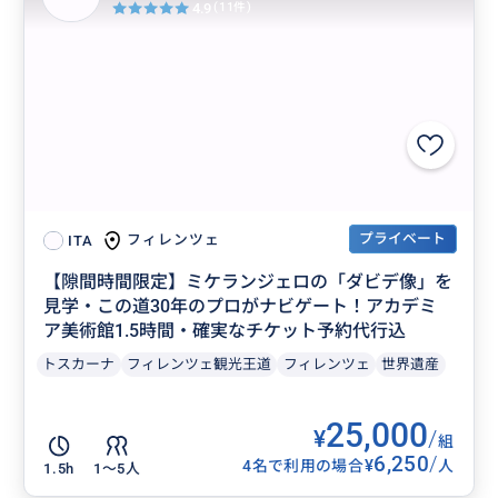
4.9
(11件)
プライベート
フィレンツェ
ITA
【隙間時間限定】ミケランジェロの「ダビデ像」を
見学・この道30年のプロがナビゲート！アカデミ
ア美術館1.5時間・確実なチケット予約代行込
トスカーナ
フィレンツェ観光王道
フィレンツェ
世界遺産
25,000
¥
/
組
6,250
/
¥
4名で利用の場合
人
1.5h
1〜5人