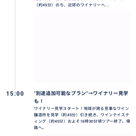
...
（約45分）のち、近郊のワイナリーへ...
🚗 ご出発地・合流方法について
本ツアーは各地からのアクセスに対応しております。
* フィレンツェ発 / ご指定のホテルや場所までお迎えに
上がり、お客様のお手配車両（ハイヤー等）に同乗し
て終日アテンドいたします。シエナ発の場合もガイド
のハイヤー同乗が可能かどうかお問い合わせくださ
い。
* ローマ発（その他遠方からのご参加） プライベート
15:00
"別途追加可能なプラン"→ワイナリー見学
カーなどをお手配可能です。最初の訪問先で現地合
も！
流。最後の訪問先にて解散。※現地合流をお望みの場
ワイナリー見学スタート！地域が誇る見事なワイン
合、ガイドがフィレンツェから現地へ向かう移動経費
醸造所を見学（約45分）引き続き、ワインテイステ
（ガソリン代・高速代・駐車場代等）はツアー料金に
ィング（約45分）およそ16時30分頃ツアー終了。帰
含まれておりますので、現地合流の場合も追加のガイ
路へ。
ド移動費はかかりません。 ※最適な集合場所はご予約