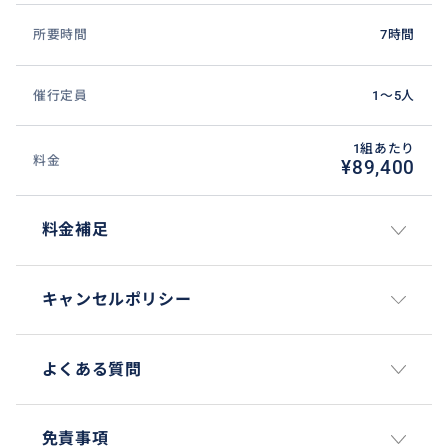
金設定です。ご家族やグループでご参加いただくほど、
所要時間
7時間
1人あたりのご負担がお得になります。
催行定員
1〜5人
1組あたり
料金
¥89,400
おすすめ
料金補足
キャンセルポリシー
よくある質問
免責事項