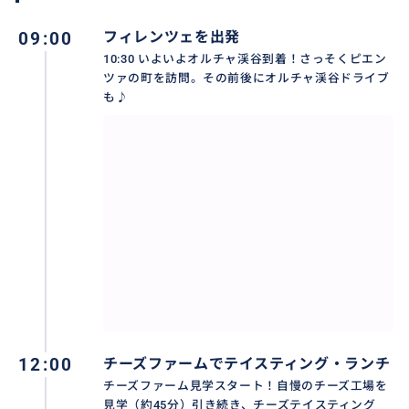
12:00｜厳選チーズファーム訪問（工房見学・チーズテ
イスティング＆絶景ランチ）
09:00
フィレンツェを出発
14:30｜現地出発 （現地合流のおきゃくさまとはここ
10:30 いよいよオルチャ渓谷到着！さっそくピエン
でお別れ）
ツァの町を訪問。その前後にオルチャ渓谷ドライブ
も♪
16:00〜16:30｜フィレンツェに到着
🍷 ワイナリー訪問の追加オプションについて 「チーズ
だけでなくワイナリーも一緒に巡りたい！」という方
は、追加のオプション手配（所要時間＋約1.5時間〜 /
延長手配）も可能です。事前にお気軽にご相談くださ
い。
※訪問箇所の順番は変わる場合がございます。
※訪問するチーズファームやコース内容につきまして
12:00
チーズファームでテイスティング・ランチ
は、お客様のご要望に合わせて調整可能です。
チーズファーム見学スタート！自慢のチーズ工場を
見学（約45分）引き続き、チーズテイスティング