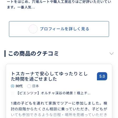
ートをはじめ、穴場ルートや職人工房巡りはご好評いただいてい
飲みたいですか？それなら、こちらのメニュープラン
ます。一番人気...
をご覧ください→【モンタルチーノ】銘酒ブルネッロ
のワイナリー巡り2軒！終日日本語プライベートガイド
プロフィールを詳しく見る
この商品のクチコミ
トスカーナで安心してゆったりとし
5.0
た時間を過ごせました
30代
日本
【ピエンツァ】オルチャ渓谷の絶景！極上チ...
1歳の子どもを連れて家族でツアーに参加しました。検
討の段階からたくさん相談に乗っていただき、子どもが
いても参加できるような日程・場所を見繕っていただき