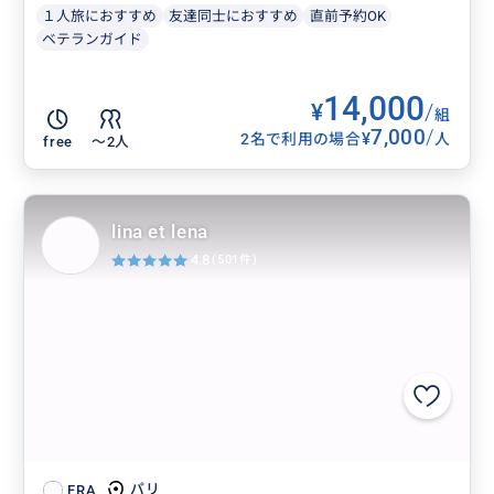
１人旅におすすめ
友達同士におすすめ
直前予約OK
ベテランガイド
14,000
¥
/
組
7,000
/
¥
2名で利用の場合
人
free
〜2人
lina et lena
4.8
(501件)
パリ
FRA