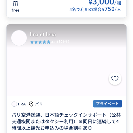
3,000
¥
/
組
750
/
¥
4名で利用の場合
人
free
lina et lena
4.8
(501件)
プライベート
パリ
FRA
パリ空港送迎、日本語チェックインサポート（公共
交通機関またはタクシー利用）※同日に連続して4
時間以上観光お申込みの場合割引あり