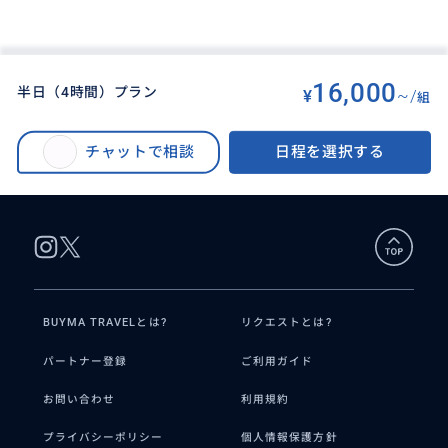
16,000
半日（4時間）プラン
¥
~/
組
BUYMA TRAVEL
>
パリオプショナルツアー
>
パリ市内 日本語観光ガイド フリープラン／選べる半日（4時間）・1日（8
チャットで相談
日程を選択する
時間）／空港送迎サポートの追加も可能
BUYMA TRAVELとは?
リクエストとは?
パートナー登録
ご利用ガイド
お問い合わせ
利用規約
プライバシーポリシー
個人情報保護方針