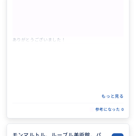
よかったです！
5.0
30代
日本
パリ市内日本語観光ガイド フリープラン時...
ありがとうございました！
もっと見る
参考になった
0
モンマルトル、ルーブル美術館、パ