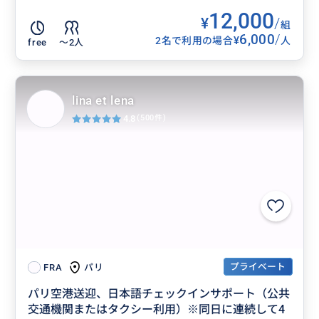
12,000
¥
/
組
6,000
/
¥
2名で利用の場合
人
free
〜2人
lina et lena
4.8
(500件)
プライベート
パリ
FRA
パリ空港送迎、日本語チェックインサポート（公共
交通機関またはタクシー利用）※同日に連続して4