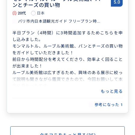
5.0
ンとチーズの買い物
20代
日本
パリ市内日本語観光ガイド フリープラン時...
半日プラン（4時間）に3時間追加するためこちらを申
し込みました。
モンマルトル、ルーブル美術館、パンとチーズの買い物
をガイドしていただきました！
前日から時間配分を考えてくださり、効率よく回ること
が出来ました！
ルーブル美術館は広すぎるため、興味のある展示に絞っ
て説明も聞きながら鑑賞できたので、今回お願いして本
当に良かったです。
もっと見る
美術館の入館まで1時間半ほど空いたのでモンマルトル
も急遽提案していただきました！
参考になった
1
また、自分では探しきれない地元のケーキ、パン、チー
ズ屋さんを案内していただき大満足です！
また機会があればお願いしたいです。ありがとうござい
ました！