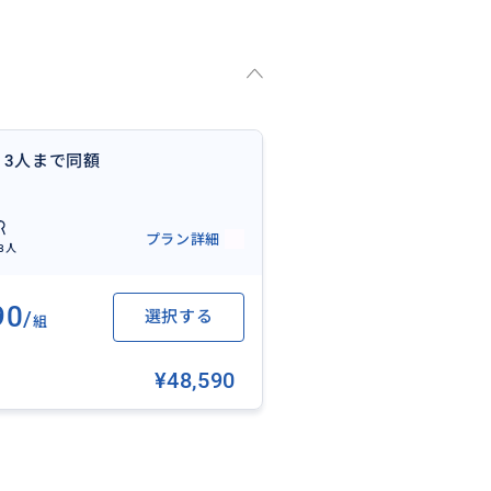
1日コース 3人まで同額
お店は開いていません。
プラン詳細
3人
90
/
選択する
組
¥48,590
に具体的に教えてください。