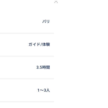
パリ
ガイド/体験
と最高3カ所まででお願いしま
せんので、第一希望から順に教え
3.5時間
らになります。ホテルに到着の時
1〜3人