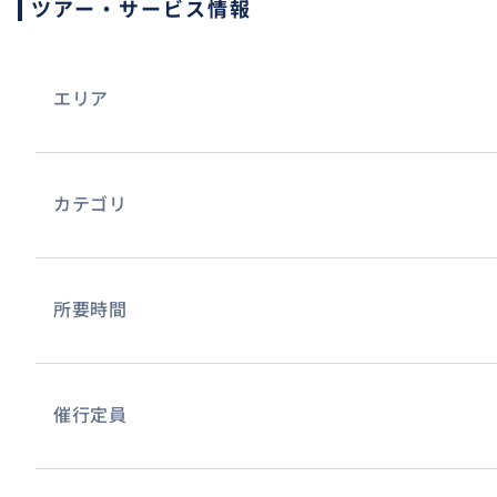
ツアー・サービス情報
①ご利用予定日
お名前：
エリア
ご希望日：
ご利用人数：
集合場所。ホテルの名前と住所：
上記のご希望の場所２〜３箇所（時間の範囲内）：
カテゴリ
※時間に制限がございますので、移動や購入などを考える
す。場所や内容により回りきれない場合もあるかもしれま
てください。その中で無駄のない移動を検討致します。
所要時間
②集合場所
ホテルまでお迎えに行きます。開始時間は、下記の時間か
点から、もしくは現地集合。
催行定員
【コース】
A. 午前コース 9h30〜13h か 10h〜13h30