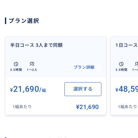
セーヌ川 ポンヌフ
レペット オペラ（シューズブチック）
プラン選択
カディ&コー（アパレルブチック）
モンマルトルの丘
ホテル terras
レストラン le coq riko
半日コース 3人まで同額
ワーナーmusic france
クリニャンクール （土、日、月のみ）※月曜は、全ての
プラン詳細
3.5時間
1〜3人
3.5時間
1〜
【価格の補足】
21,690
48,5
/
選択する
¥
¥
・１〜３人まで同一料金です。
組
それ以上の人数等は、ご質問下さい。
¥21,690
※ １日の場合は、別で出品しております。
1組あたり
1組あたり
【事前情報】
・事前に教えていただきたいこと以下 ① ② お申込みの際