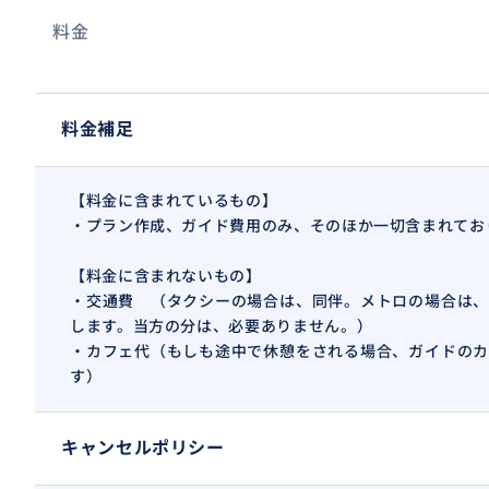
B. 午後コース 15h~18h30 か 15h30~19h
料金
【参加人数、日程などの制限】
・１〜３人まで同一料金ですが、それ以上の人数等は、ご
料金補足
【その他注意事項】
※ 無断でのキャンセルはご遠慮ください。
【料金に含まれているもの】
・プラン作成、ガイド費用のみ、そのほか一切含まれてお
※ 当日のキャンセル、時間の変更がある場合は、必ずご連
【料金に含まれないもの】
※ 万が一、約束の時間を30分以上の遅刻をされた場合は
・交通費 （タクシーの場合は、同伴。メトロの場合は、
きます。
します。当方の分は、必要ありません。）
・カフェ代（もしも途中で休憩をされる場合、ガイドのカ
す）
※ 待ち合わせ（ホテル、現地に集合）の際、朝9h前の集合
00円が追加となりますので、ご了承くださいませ。
キャンセルポリシー