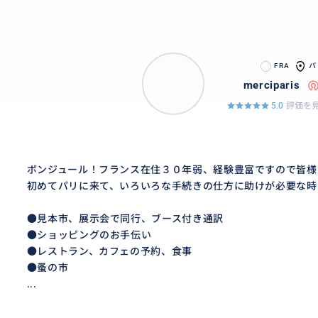
FRA
パ
merciparis
蚤の市、クリニャンクールでお気に入りのアンティークを
5.0
評価を見
おすすめ
ボンジュール！フランス在住３０年弱、経験豊富ですので皆様
初めてパリに来て、いろいろな手続きの仕方に助けが必要な時
●見本市、展示会で同行、ブース付き通訳
●ショッピングのお手伝い
●レストラン、カフェの予約、食事
●蚤の市
...