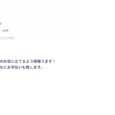
リ
探す！
50代
る(359件)
のお役に立てるよう頑張ります！
などお手伝いも致します。