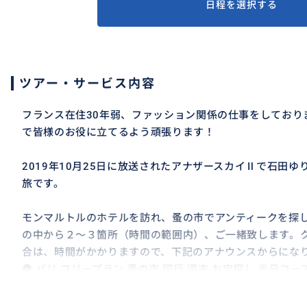
日程を選択する
ツアー・サービス内容
フランス在住30年弱、ファッション関係の仕事をしており
で皆様のお役に立てるよう頑張ります！
2019年10月25日に放送されたアナザースカイⅡで石田
旅です。
モンマルトルのホテルを訪れ、蚤の市でアンティークを探し
の中から２〜３箇所（時間の範囲内）、ご一緒致します。
合は、時間がかかりますので、下記のアナウンスからにな
● パリ フリープラン 蚤の市 同行 週末 お宝探し 半日コー
https://travel.buyma.com/service/a030201/ic0101021