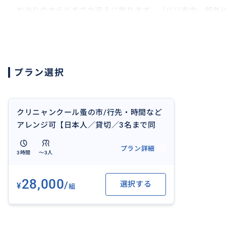
お泊りのホテルまでお迎えに参ります。（パリ市内。郊外HOT
出発（合流）、解散場所はパリ市内でしたらお選びいただ
お好きな時間帯を選んでいただけます。
(時間の延長も可能です。10000円/時)
プラン選択
３名以上10000円を/人
クリニャンクール蚤の市/行先・時間など
アレンジ可【日本人／貸切／3名まで同
額】
プラン詳細
3時間
〜3人
28,000
/
選択する
¥
組