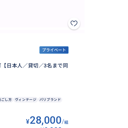
プライベート
可【日本人／貸切／3名まで同
過ごし方
ヴィンテージ
パリブランド
28,000
¥
/
組