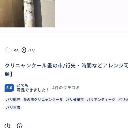
FRA
パリ
クリニャンクール蚤の市/行先・時間などアレンジ
額】
とても
4件のクチコミ
5.0
満足できました！
パリ観光
蚤の市クリニャンクール
パリ骨董市
パリアンティーク
パリ
パリ古着