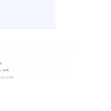
リ
60代
る(105件)