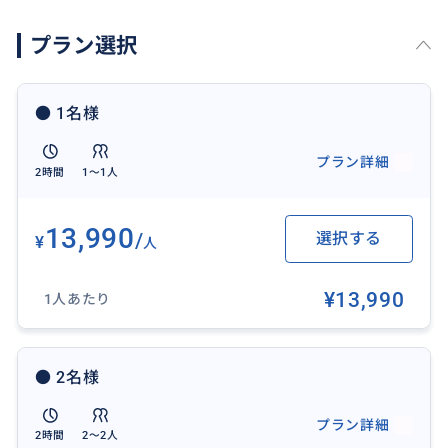
⑤ １人まで同一料金
プラン選択
⑥ パリの写真満喫できます！
⑦ インスタグラマー、インフルエンサーにも人気
● 1名様
私のお勧めパリの名所ご案内
エッフェル塔 モンマルトル オペラガルニエ ルーブル美
プラン詳細
2時間
1〜1人
術館 オルセー美術館 ノートルダム教会 シャンゼリゼ
凱旋門コンコルド広場 アンバリッド アレキサンドル3
世橋 など
13,990
/
選択する
¥
人
※ お客様のカメラを借りて当方で写真を撮りますの
¥13,990
1人あたり
で、プロのフォトグラファーをご希望のお客様には、
向いていません。
※ 上記以外で行きたいところがございましたらおっし
● 2名様
ゃってください。時間の内でご案内致します。
※人数が2名様以上の場合は、お問い合わせください。
プラン詳細
※外での案内ですので、建物の中には入りません。
2時間
2〜2人