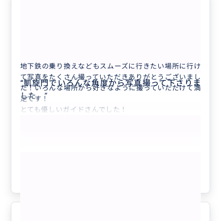
たくさん写真を撮っていただきまし
5.0
た！
30代
日本
● 貸切 1〜3名様 パリ フォトツア...
地下鉄の乗り換えなどもスムーズに行きたい場所に行け
て写真をたくさん撮っていただきありがとうございまし
“
凱旋門でいろんな角度から写真撮って下さりま
た！いろんな場所から好きなように撮っていただけて満
した。
”
足です！
とても優しいガイドさんでした！
もっと見る
参考になった
0
一人旅におすすめ。大満足のフォト