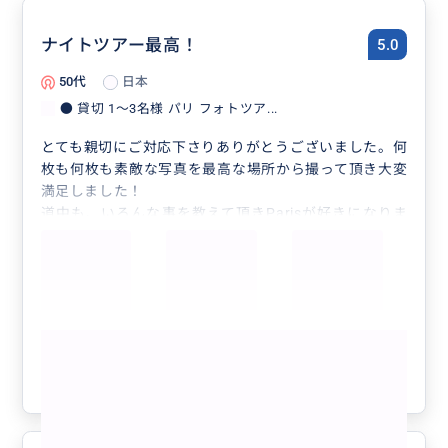
ナイトツアー最高！
5.0
50代
日本
● 貸切 1〜3名様 パリ フォトツア...
とても親切にご対応下さりありがとうございました。何
枚も何枚も素敵な写真を最高な場所から撮って頂き大変
満足しました！
道中も、いろんな事を教えて頂きParisが好きになりま
した。
こんなに素敵なガイドさんツアーなのに、バイマでのツ
アーがあることを知らない方が多いのでビックリしまし
た。
こんなに素敵なガイドさんが、Parisを案内して下さっ
もっと見る
たので安心して楽しめました！
素敵な写真をたくさんありがとうございました！お値段
参考になった
2
以上の満足度です！