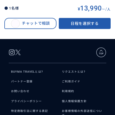
13,990
● 1名様
¥
~/
人
BUYMA TRAVEL
>
パリオプショナルツアー
>
● 貸切 1〜3名様 パリ フォトツアー ガイドがご一緒して記念写真撮ります！
チャットで相談
日程を選択する
パリの夜景ナイトツアー 日中ツアー 写真撮ります！ 専用プライベート エッ
フェル塔 ルーブル美術館 シャンゼリゼ
BUYMA TRAVELとは?
リクエストとは?
パートナー登録
ご利用ガイド
お問い合わせ
利用規約
プライバシーポリシー
個人情報保護方針
特定商取引法に関する表記
お客様情報の外部送信につい