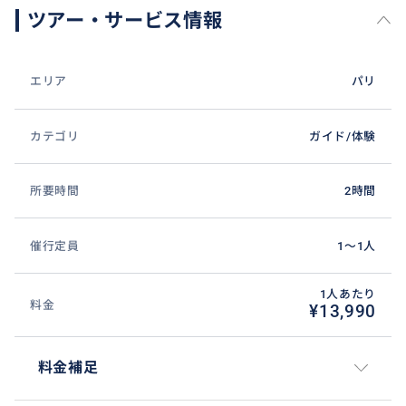
ツアー・サービス情報
貴重な短い時間でパリ観光が有効的に全て満喫できま
エリア
パリ
す！
カテゴリ
ガイド/体験
所要時間
2時間
催行定員
1〜1人
1人あたり
料金
¥13,990
料金補足