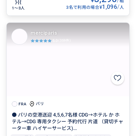
組
1,096
/
¥
3名で利用の場合
人
1〜3人
merciparis
5.0
(359件)
パリ
FRA
● パリの空港送迎 4,5,6,7名様 CDG→ホテル か ホ
テル→CDG 専用タクシー 予約代行 片道 （貸切チャ
ーター車 ハイヤーサービス)...