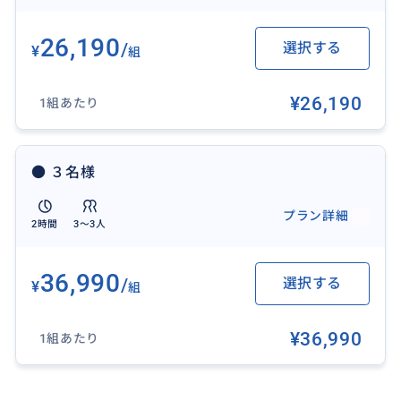
※時間に制限がございますので全て立ち寄れない場合
もございますので、ご了承ください。
26,190
/
選択する
¥
組
【価格の補足】
¥26,190
1組あたり
１人まで同一料金です。
【事前情報】
● ３名様
下記の情報をお申込みの際に具体的に教えてくださ
い。
プラン詳細
2時間
3〜3人
①お名前：
ご年齢 （何歳代）:
36,990
/
選択する
¥
組
ご希望日：
ご希望のお時間（朝から夜まで可能ですので、ご質問
¥36,990
ください。）:
1組あたり
集合時間：
集合場所：