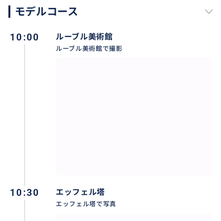
ご利用人数：
モデルコース
お好きな場所2~3箇所：
10:00
ルーブル美術館
【その他注意事項】
ルーブル美術館で撮影
※ 無断でのキャンセルはご遠慮ください。
※ 当日のキャンセル、時間の変更がある場合は、必ず
ご連絡頂けますようお願いします。
※ 万が一、約束の時間を30分以上の遅刻をされた場合
は、当日キャンセル扱いとさせて頂きます。
※こちらのコースは、2時間です。
下記のようなお時間が可能です。
日の落ちる時間（日の入）によりご希望お時間をお選
10:30
エッフェル塔
び頂けます。
エッフェル塔で写真
17h~19h (11、12月の日が落ちる時間）