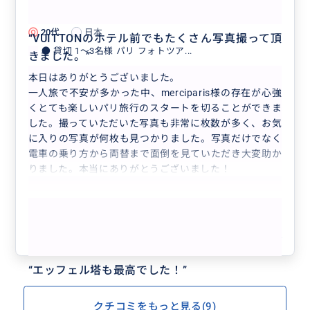
5.0
ツアー！
20代
日本
“
VUITTONのホテル前でもたくさん写真撮って頂
● 貸切 1〜3名様 パリ フォトツア...
きました。
”
本日はありがとうございました。
一人旅で不安が多かった中、merciparis様の存在が心強
くとても楽しいパリ旅行のスタートを切ることができま
した。撮っていただいた写真も非常に枚数が多く、お気
に入りの写真が何枚も見つかりました。写真だけでなく
電車の乗り方から両替まで面倒を見ていただき大変助か
りました。本当にありがとうございました！
もっと見る
参考になった
4
“
エッフェル塔も最高でした！
”
クチコミをもっと見る(9)