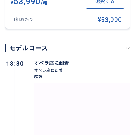
53,990
/
選択する
¥
組
際、朝9h前の集合をご希望の場合は、早朝料金2000円
が追加となりますので、ご了承くださいませ。
¥53,990
1組あたり
※ 他の時間スケジュールがご希望の場合は、ご質問く
ださい。
モデルコース
※ 2人様以外の場合、お時間の変更等、ご質問くださ
い。
18:30
オペラ座に到着
お時間の変更も可能です。この時間設定の場合は、お
オペラ座に到着
城の中のみ、駆け足での最短見学時間となります。
解散
お庭も見たい場合やゆっくり見たい場合は、もう少し
お時間を取ることをお勧めします。
おすすめ