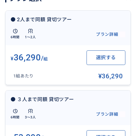
ご希望日：
集合時間：
● 2人まで同額 貸切ツアー
ご利用人数：
プラン詳細
6時間
1〜2人
②集合場所
オペラ
36,290
/
選択する
¥
組
【その他注意事項】
※ 無断でのキャンセルはご遠慮ください。
¥36,290
1組あたり
※ 当日のキャンセル、時間の変更がある場合は、必ず
ご連絡頂けますようお願いします。
● ３人まで同額 貸切ツアー
※ 万が一、約束の時間を30分以上の遅刻をされた場合
プラン詳細
は、当日キャンセル扱いとさせて頂きます。
6時間
3〜3人
※ 待ち合わせ （宿泊ホテル可能、オペラ座に集合）の