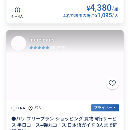
4,380
¥
/
組
1,095
/
¥
4名で利用の場合
人
4〜4人
merciparis
5.0
(359件)
プライベート
パリ
FRA
●パリ フリープラン ショッピング 買物同行サービ
ス 半日コース~弾丸コース 日本語ガイド 3人まで同