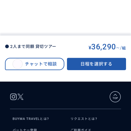
36,290
● 2人まで同額 貸切ツアー
¥
~/
組
BUYMA TRAVEL
>
パリオプショナルツアー
>
● フォンテーヌブロー宮殿 フリープラン 同行 パリオペラ座から宮殿までの
チャットで相談
日程を選択する
往復 宮殿にてお写真を撮ることもできます♡ 日本語ガイド 2人まで同額 貸切
ツアー
BUYMA TRAVELとは?
リクエストとは?
パートナー登録
ご利用ガイド