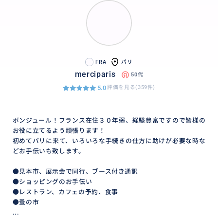
FRA
パリ
merciparis
50代
5.0
評価を見る(359件)
ボンジュール！フランス在住３０年弱、経験豊富ですので皆様の
お役に立てるよう頑張ります！
初めてパリに来て、いろいろな手続きの仕方に助けが必要な時な
どお手伝いも致します。
●見本市、展示会で同行、ブース付き通訳
●ショッピングのお手伝い
●レストラン、カフェの予約、食事
●蚤の市
...