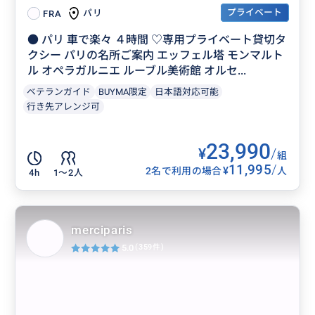
プライベート
パリ
FRA
● パリ 車で楽々 ４時間 ♡専用プライベート貸切タ
クシー パリの名所ご案内 エッフェル塔 モンマルト
ル オペラガルニエ ルーブル美術館 オルセ...
ベテランガイド
BUYMA限定
日本語対応可能
行き先アレンジ可
23,990
¥
/
組
11,995
/
¥
2名で利用の場合
人
4h
1〜2人
merciparis
5.0
(359件)