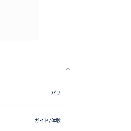
駅駅前のこの写真の左の赤い動
バーで来て下さい。
パリ
ガイド/体験