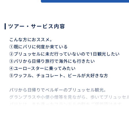
ツアー・サービス内容
こんな方におススメ。
①既にパリに何度か来ている
②ブリュッセルに未だ行っていないので1日観光したい
③パリから日帰り旅行で海外にも行きたい
④ユーロ―スターに乗ってみたい
⑤ワッフル、チョコレート、ビールが大好きな方
パリから日帰りでベルギーのブリュッセル観光。
グランプラスや小便小僧等を見ながら、歩いてブリュッセ
パリとは、また違ったフランドルの町をご堪能頂けます。
時間があれば、小便小僧の衣装博物館やチョコレート博物
朝7時過ぎにホテルロビー集合で、8時過ぎのユーロ―スター