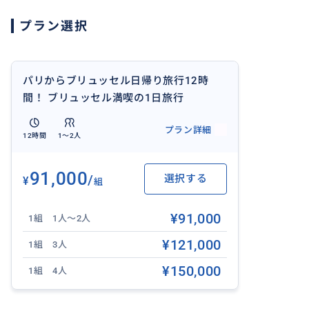
時位のユーロ―スターでパリに到着します。
プラン選択
パリとブリュッセル間は、ユーロ―スターで約1時間半。
本数が少ないので、ご注意。
又、パリ北駅は、治安が悪くて有名ですが、ガイドと同行
パリからブリュッセル日帰り旅行12時
尚、ユーロ―スター代金は、その時期や購入するタイミン
間！ ブリュッセル満喫の1日旅行
ります。
プラン詳細
12時間
1〜2人
※案内人のユーロ―スター代金と飲食代金がお客様ご負担
91,000
/
選択する
¥
※ユーロ―スターは、そちらで予約、もしくは、弊社で立
組
合には、当日現金にて払い戻しとなります。
¥91,000
1組 1人～2人
¥121,000
1組 3人
¥150,000
1組 4人
おすすめ