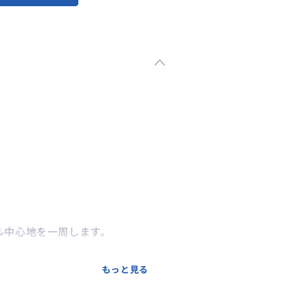
ル中心地を一周します。
館などにもご案内します。
もっと見る
でパリを出発して、夜19～20