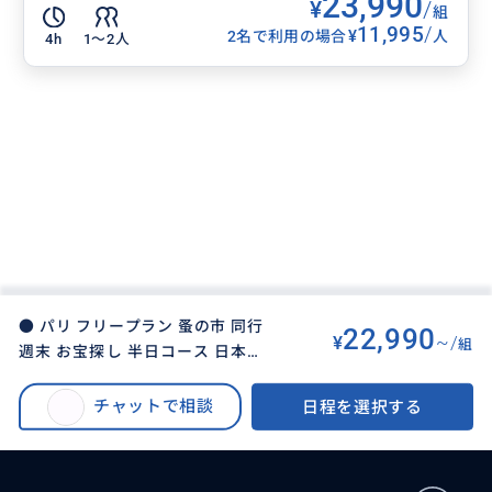
23,990
¥
/
組
11,995
/
¥
2名で利用の場合
人
4h
1〜2人
● パリ フリープラン 蚤の市 同行
22,990
¥
~/
組
週末 お宝探し 半日コース 日本語
BUYMA TRAVEL
>
パリオプショナルツアー
>
ガイド 3人まで同額 貸切ツアー
● パリ フリープラン 蚤の市 同行 週末 お宝探し 半日コース 日本語ガイド 3
チャットで相談
日程を選択する
人まで同額 貸切ツアー