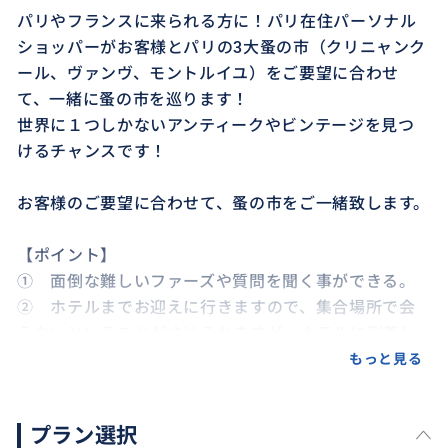
パリやフランスに来られる方に！パリ在住パーソナル
ショッパーがお客様とパリの3大蚤の市（クリニャンク
ール、ヴァンヴ、モントルイユ）をご要望に合わせ
て、一緒に蚤の市を巡ります！
世界に１つしかないアンティークやビンテージを見つ
けるチャンスです！
お客様のご要望に合わせて、蚤の市をご一緒致します。
【ポイント】
① 面倒な難しいファーズや質問を聞く事ができる。
② ホテルまでお迎えに行きますので、集合場所で会
えないということがさけられますが、ホテルに到着し
た時点で、アテンドの時間は、開始されます。もしく
もっと見る
は、現地集合。
③ お客様のカメラをお借りしてお写真を撮る事も出
プラン選択
来ます！