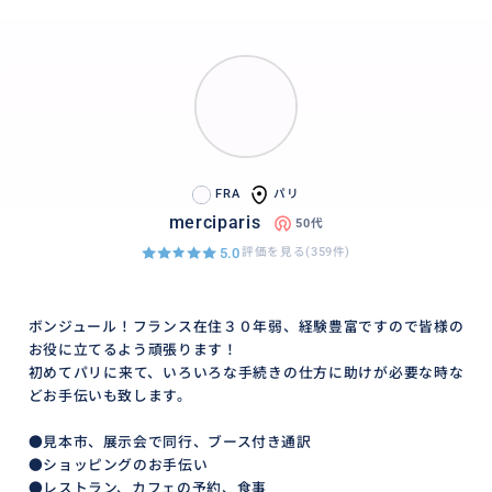
す。開始時間は、下記の時間からになります。ホテルに
到着の時点からお時間は開始、もしくは現地集合。
【コース】
A. 午前コース 8h30〜12h, 9h〜12h30, 9h15~12h4
5,(現地集合の場合クリニャンクール 9h45~13h15)
※ 待ち合わせ（ホテル、現地に集合）の際、朝9h前の
FRA
パリ
集合をご希望の場合は、早朝料金2000円が追加となり
merciparis
50代
ますので、ご了承くださいませ。
5.0
評価を見る(359件)
※ クリニャンクールは、お店が約10hごろから開き始
めますので、あまり早い集合の場合は、お店が開いて
いません。
ボンジュール！フランス在住３０年弱、経験豊富ですので皆様の
B. 午後コース 13h~16h30 (午後可能は、クリニャン
お役に立てるよう頑張ります！
クールのみ)
初めてパリに来て、いろいろな手続きの仕方に助けが必要な時な
どお手伝いも致します。
※時間延長や１日をご希望の場合は、ご質問頂ければ
と思います。
●見本市、展示会で同行、ブース付き通訳
●ショッピングのお手伝い
【参加人数、日程などの制限】
●レストラン、カフェの予約、食事