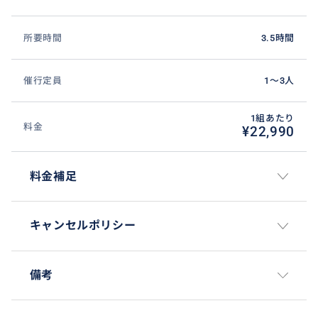
お名前：
ご希望日：土曜日、日曜日、月曜日（クリニャンクー
所要時間
3.5時間
ルのみ）
コース時間帯：
ご利用人数：
催行定員
1〜3人
集合場所。現地かホテルの名前、滞在先の住所など：
行きたい場所、順番：（クリニャンクール、ヴァン
1組あたり
料金
¥22,990
ブ、モントルイユ）
解散場所：
料金補足
※時間内に３カ所全てを行くのは場所が点々として難
しいので時間の範囲内で２カ所？まで可能かもしれま
キャンセルポリシー
せん。よく見たいのであれば、１箇所をお勧めしま
す。
備考
②【集合場所】
ホテル（ホテルの名前と住所）までお迎えに行きま