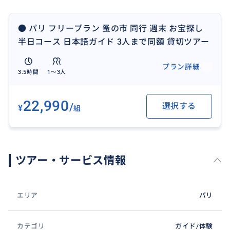
④ 行きたいところを目当てにあちこち探す時間も省
けて、時間を有効的に使える！
● パリ フリープラン 蚤の市 同行 週末 お宝探し
⑤ １〜３人まで同一料金
半日コース 日本語ガイド 3人まで同額 貸切ツアー
【価格の補足】
プラン詳細
3.5時間
1〜3人
・１〜３人まで同一料金です。
それ以上の人数等は、ご質問下さい。
22,990
/
選択する
¥
組
【サービスの流れ】
・オンライン上（メッセージ）とお客様とご一緒に蚤
の市のショッピング同行サービスを提供します。
ツアー・サービス情報
【事前情報】
・事前に教えていただきたいこと以下 ① ② お申込みの
際に具体的に教えてください。
エリア
パリ
①【ご利用予定日】
カテゴリ
ガイド/体験