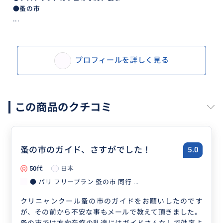
●蚤の市
・１〜３人まで同一料金ですが、それ以上の人数等
...
は、ご質問下さい。
・ (週末) 土曜日、日曜日、月曜日（クリニャンクール
のみ)
プロフィールを詳しく見る
【予約の日程、変更の場合】
・予約の変更は、１回のみです。
この商品のクチコミ
【その他注意事項】
※ 無断でのキャンセルはご遠慮ください。
蚤の市のガイド、さすがでした！
5.0
※ 当日のキャンセル、時間の変更がある場合は、必ず
ご連絡頂けますようお願いします。
50代
日本
※ 万が一、約束の時間を30分以上の遅刻をされた場合
● パリ フリープラン 蚤の市 同行 ...
は、当日キャンセル扱いとさせて頂きます。
クリニャンクール蚤の市のガイドをお願いしたのです
が、その前から不安な事もメールで教えて頂きました。
蚤の市では方向音痴の私達にはガイドさんなしで効率よ