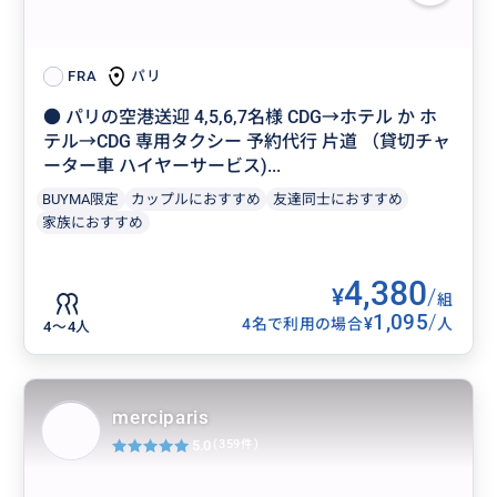
パリ
FRA
● パリの空港送迎 4,5,6,7名様 CDG→ホテル か ホ
テル→CDG 専用タクシー 予約代行 片道 （貸切チャ
ーター車 ハイヤーサービス)...
BUYMA限定
カップルにおすすめ
友達同士におすすめ
家族におすすめ
4,380
¥
/
組
1,095
/
¥
4名で利用の場合
人
4〜4人
merciparis
5.0
(359件)