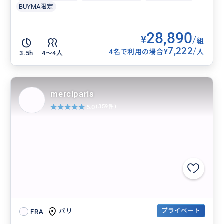
BUYMA限定
28,890
¥
/
組
7,222
/
¥
4名で利用の場合
人
3.5h
4〜4人
merciparis
5.0
(359件)
プライベート
パリ
FRA