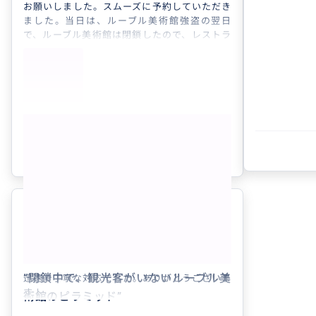
お願いしました。スムーズに予約していただき
ました。当日は、ルーブル美術館強盗の翌日
で、ルーブル美術館は閉鎖したので、レストラ
ンも営業しているか、不安でしたが、営業して
おり、ピラミッドを見ながらランチを楽しめま
した。
もっと見る
参考になった
0
ありがとうございます
5.0
40代
日本
フランスレストラン予約代行
“
閉鎖中で、観光客がいないルーブル美
迅速で丁寧な対応でした。ありがとうございま
す！
術館のピラミッド
”