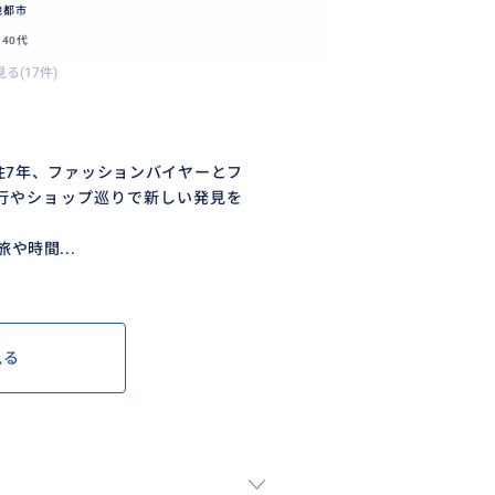
他都市
40代
る(17件)
在住7年、ファッションバイヤーとフ
行やショップ巡りで新しい発見を
時間...
見る