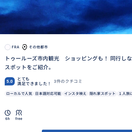
FRA
その他都市
トゥールーズ市内観光 ショッピングも！ 同行し
スポットをご紹介。
とても
3件のクチコミ
5.0
満足できました！
ローカルで人気
日本語対応可能
インスタ映え
隠れ家スポット
１人旅
6h
free