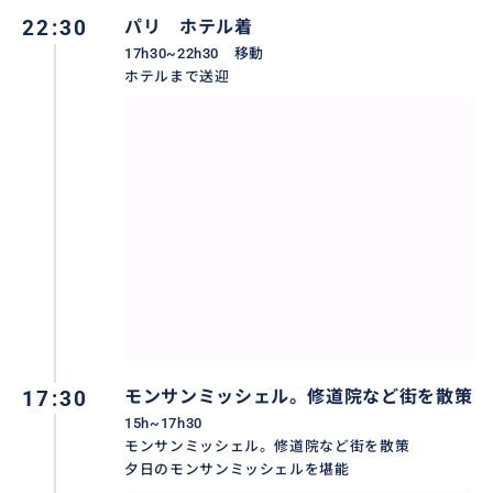
22:30
パリ ホテル着
※ オンフルールやモンサンミッシェルの専門家のガイ
17h30~22h30 移動
ドではございません。基本の勉強は致します。ですの
ホテルまで送迎
で、ご質問などには答えられない場合もございますの
で、ご了承ください。確実にお聞きしたい場合は、モ
ンサンミッシェルのオーディオガイドをお勧めします。
※ もし、電車やバスを使って行きたい場合は、また違
うコースになります。
おすすめ
17:30
モンサンミッシェル。修道院など街を散策
15h~17h30
モンサンミッシェル。修道院など街を散策
夕日のモンサンミッシェルを堪能