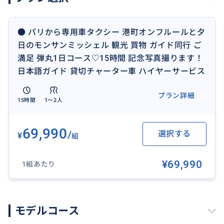
ご希望日：
集合時間 7:30
● パリから専用車タクシー 港町オンフルールと夕
集合場所。ホテルの名前と住所：
日のモンサンミッシェル 観光 買物 ガイド同行 ご
ご利用人数：
満足 弾丸1日コース♡15時間 記念写真撮ります！
行きたいところ：
日本語ガイド 貸切チャーター車 ハイヤーサービス
②集合場所
プラン詳細
15時間
1〜2人
ホテル（ホテルの名前と住所）
【その他注意事項】
69,990
/
選択する
¥
組
※ 無断でのキャンセルはご遠慮ください。
¥69,990
1組あたり
※ 当日のキャンセル、時間の変更がある場合は、必ず
ご連絡頂けますようお願いします。
※ 万が一、約束の時間を30分以上の遅刻をされた場合
モデルコース
は、当日キャンセル扱いとさせて頂きます。