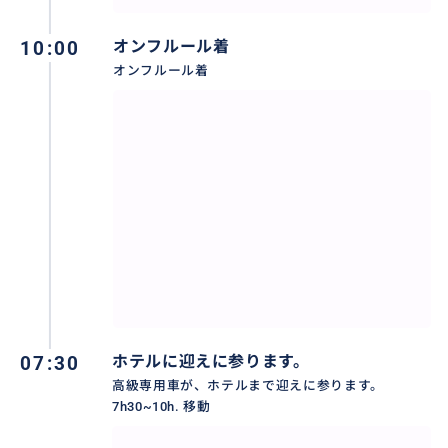
歴史地区の石畳が敷かれた道の脇に建ち並ぶのは、ノ
ルマンディー地方らしい木組みの民家や深い青色の板
10:00
オンフルール着
石にファサードが覆われた建物。
オンフルール着
中世にタイムスリップしたかのような街並みが残り、
可愛らしい土産物屋や雑貨屋などが軒を連ねる。
07:30
ホテルに迎えに参ります。
高級専用車が、ホテルまで迎えに参ります。
7h30~10h. 移動