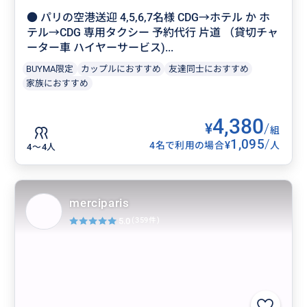
● パリの空港送迎 4,5,6,7名様 CDG→ホテル か ホ
テル→CDG 専用タクシー 予約代行 片道 （貸切チャ
ーター車 ハイヤーサービス)...
BUYMA限定
カップルにおすすめ
友達同士におすすめ
家族におすすめ
4,380
¥
/
組
1,095
/
¥
4名で利用の場合
人
4〜4人
merciparis
5.0
(359件)