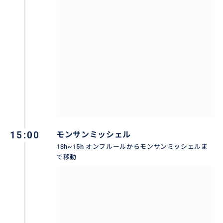
モン・サン＝ミシェル（Mont Saint-Michel）は、フラ
15:00
モンサンミッシェル
ンス西海岸、サン・マロ湾上に浮かぶ小島、及びその
13h~15h オンフルールからモンサンミッシェルま
上にそびえる修道院である。
で移動
カトリックの巡礼地のひとつであり「西洋の驚異」と
称され、1979年には「モン・サン＝ミシェルとその
湾」としてユネスコの世界遺産に登録された。