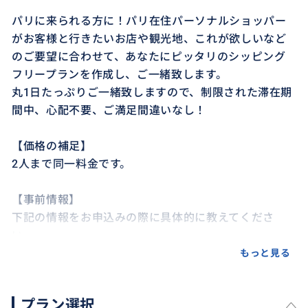
パリに来られる方に！パリ在住パーソナルショッパー
がお客様と行きたいお店や観光地、これが欲しいなど
のご要望に合わせて、あなたにピッタリのシッピング
フリープランを作成し、ご一緒致します。
丸1日たっぷりご一緒致しますので、制限された滞在期
間中、心配不要、ご満足間違いなし！
【価格の補足】
2人まで同一料金です。
【事前情報】
下記の情報をお申込みの際に具体的に教えてくださ
い。
もっと見る
7:30~22h30
①ご利用予定日
プラン選択
お名前：