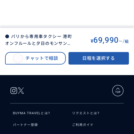
● パリから専用車タクシー 港町
69,990
¥
~/
組
オンフルールと夕日のモンサンミ
BUYMA TRAVEL
>
その他都市オプショナルツアー
>
ッシェル 観光 買物 ガイド同行 ご
● パリから専用車タクシー 港町オンフルールと夕日のモンサンミッシェル
満足 弾丸1日コース♡15時間 記
チャットで相談
日程を選択する
観光 買物 ガイド同行 ご満足 弾丸1日コース♡15時間 記念写真撮ります！日
念写真撮ります！日本語ガイド 貸
本語ガイド 貸切チャーター車 ハイヤーサービス
切チャーター車 ハイヤーサービス
BUYMA TRAVELとは?
リクエストとは?
パートナー登録
ご利用ガイド