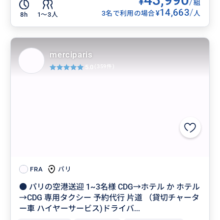
¥
/
組
14,663
/
¥
3名で利用の場合
人
8h
1〜3人
merciparis
5.0
(359件)
パリ
FRA
● パリの空港送迎 1~3名様 CDG→ホテル か ホテル
→CDG 専用タクシー 予約代行 片道 （貸切チャータ
ー車 ハイヤーサービス)ドライバ...