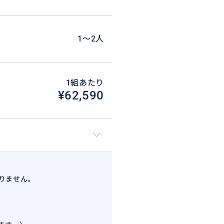
1〜2人
1組あたり
¥62,590
ランス西海岸、サン・マロ湾上に浮か
、1979年には「モン・サン＝
た。
りません。