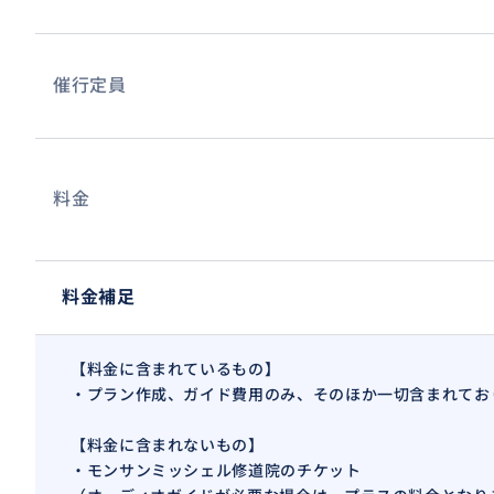
催行定員
料金
モン・サン＝ミシェル（Mont Saint-Michel）は、フ
料金補足
ぶ小島、及びその上にそびえる修道院である。
カトリックの巡礼地のひとつであり「西洋の驚異」と称され
【料金に含まれているもの】
ミシェルとその湾」としてユネスコの世界遺産に登録され
・プラン作成、ガイド費用のみ、そのほか一切含まれてお
【料金に含まれないもの】
・モンサンミッシェル修道院のチケット