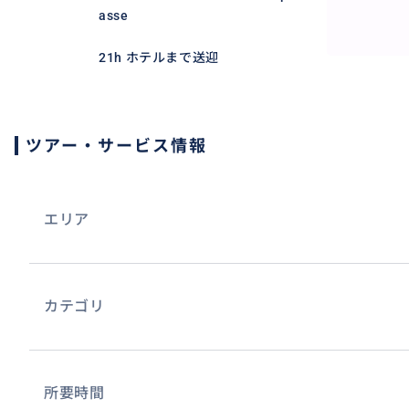
モン・サン＝ミシェル（Mont Saint-Michel）は、フ
asse
ぶ小島、及びその上にそびえる修道院である。
21h ホテルまで送迎
カトリックの巡礼地のひとつであり「西洋の驚異」と称され
ミシェルとその湾」としてユネスコの世界遺産に登録され
ツアー・サービス情報
おすすめ
エリア
カテゴリ
所要時間