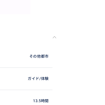
ランス西海岸、サン・マロ湾上に浮か
、1979年には「モン・サン＝
た。
その他都市
ガイド/体験
13.5時間