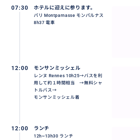
07:30
ホテルに迎えに参ります。
※ 当日のキャンセル、時間の変更がある場合は、必ずご連
パリ Montparnasse モンパルナス
8h37 電車
※ 万が一、約束の時間を30分以上の遅刻をされた場合は
きます。
※ モンサンミッシェルの専門家のガイドではございません
ので、ご質問などには答えられない場合もございますので
したい場合は、モンサンミッシェルのオーディオガイドを
12:00
モンサンミッシェル
レンヌ Rennes 10h25→バスを利
※ もし、専用タクシーを使って行きたい場合は、また違う
用して約１時間相当 →無料シャ
トルバス→
モンサンミッシェル着
おすすめ
12:00
ランチ
12h~13h30 ランチ