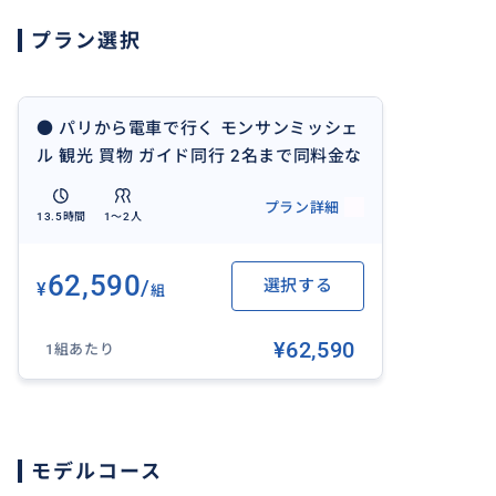
下記の情報をお申込みの際に具体的に教えてください。
プラン選択
7:30~21h
①ご利用予定日
お名前：
● パリから電車で行く モンサンミッシェ
ご希望日：
ル 観光 買物 ガイド同行 2名まで同料金な
集合時間 7h30
のでお得 ご満足 1日コース♡ 記念写真撮
プラン詳細
集合場所。ホテルの名前と住所：
ります！♡ 日本語ガイド
13.5時間
1〜2人
ご利用人数：
62,590
/
選択する
¥
②集合場所
組
ホテル（ホテルの名前と住所）
¥62,590
1組あたり
お帰り：16h30 モンサンミッシェル出発
21h ホテル到着
【その他注意事項】
モデルコース
※ 無断でのキャンセルはご遠慮ください。