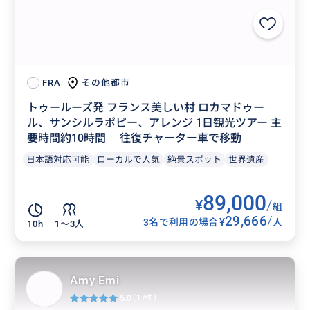
その他都市
FRA
トゥールーズ発 フランス美しい村 ロカマドゥー
ル、サンシルラポピー、アレンジ 1日観光ツアー 主
要時間約10時間 往復チャーター車で移動
日本語対応可能
ローカルで人気
絶景スポット
世界遺産
89,000
¥
/
組
29,666
/
¥
3名で利用の場合
人
10h
1〜3人
Amy Emi
5.0
(17件)