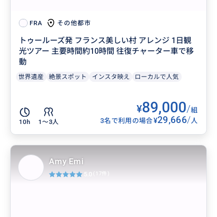
その他都市
FRA
トゥールーズ発 フランス美しい村 アレンジ 1日観
光ツアー 主要時間約10時間 往復チャーター車で移
動
世界遺産
絶景スポット
インスタ映え
ローカルで人気
89,000
¥
/
組
29,666
/
¥
3名で利用の場合
人
10h
1〜3人
Amy Emi
5.0
(17件)