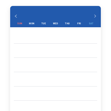
SUN
MON
TUE
WED
THU
FRI
SAT