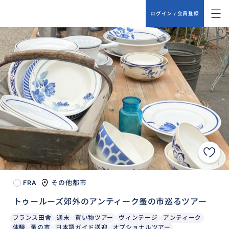
ログイン / 会員登録
FRA
その他都市
トゥールーズ郊外のアンティーク蚤の市巡るツアー
フランス田舎
週末
買い物ツアー
ヴィンテージ
アンティーク
体験
蚤の市
日本語ガイド送迎
オプショナルツアー