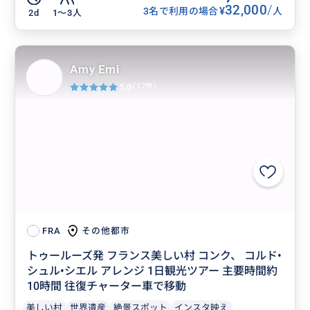
32,000
/
¥
3名で利用の場合
人
2d
1〜3人
Amy Emi
5.0
(17件)
その他都市
FRA
トゥールーズ発 フランス美しい村 コンク、 コルド•
シュル•シエル アレンジ 1日観光ツアー 主要時間約
10時間 往復チャーター車で移動
美しい村
世界遺産
絶景スポット
インスタ映え