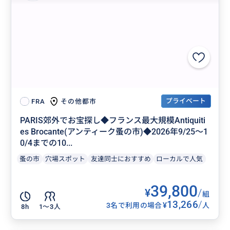
プライベート
その他都市
FRA
PARIS郊外でお宝探し◆フランス最大規模Antiquiti
es Brocante(アンティーク蚤の市)◆2026年9/25〜1
0/4までの10...
蚤の市
穴場スポット
友達同士におすすめ
ローカルで人気
39,800
¥
/
組
13,266
/
¥
3名で利用の場合
人
8h
1〜3人