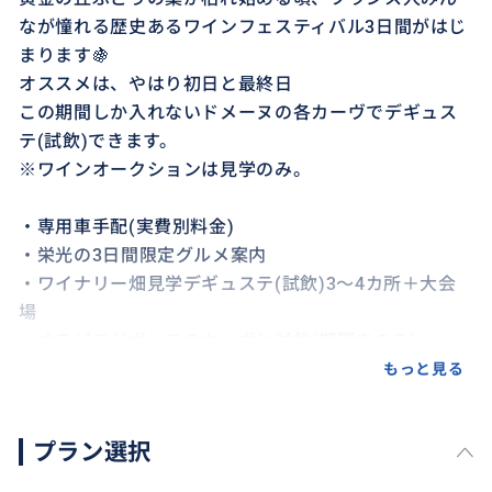
なが憧れる歴史あるワインフェスティバル3日間がはじ
まります🍇
オススメは、やはり初日と最終日
この期間しか入れないドメーヌの各カーヴでデギュス
テ(試飲)できます。
※ワインオークションは見学のみ。
・専用車手配(実費別料金)
・栄光の3日間限定グルメ案内
・ワイナリー畑見学デギュステ(試飲)3〜4カ所＋大会
場
・オスピスドボーヌのカーヴと試飲(期間内のみ)
・レストラン案内同行通訳
もっと見る
★3日間のうちのどこか1日のプランです、宿泊して3日
プラン選択
間全てお楽しみになりたい場合はご相談下さい。
★デギュステ(試飲)はそれぞれのドメーヌでグラスが付