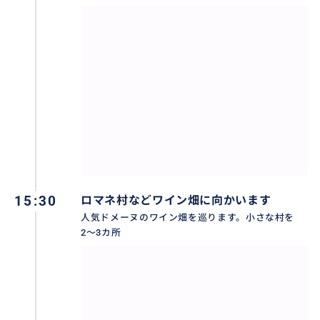
オスピスドボーヌのカーヴは、栄光の3日間のこの時期
だけ開放され樽からデギュステ出来ます🍷雰囲気抜
群！
15:30
ロマネ村などワイン畑に向かいます
人気ドメーヌのワイン畑を巡ります。小さな村を
2〜3カ所