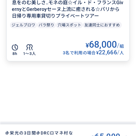
息をのむ美しさ..モネの庭☆イル・ド・フランスGiv
ernyとGerberoyセーヌ上流に癒される☆パリから
日帰り専用車貸切りプライベートツアー
ジェルブロワ
バラ祭り
穴場スポット
友達同士におすすめ
68,000
¥
/
組
22,666
/
¥
3名で利用の場合
人
8h
1〜3人
🍇栄光の3日間🍇DRCロマネ村な