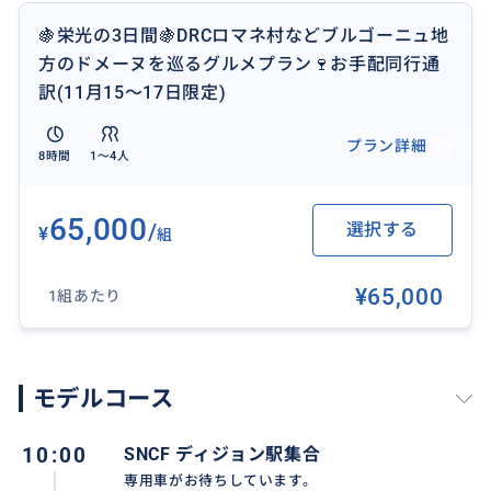
きカーヴ入場料がかかります。
🍇栄光の3日間🍇DRCロマネ村などブルゴーニュ地
★広場でのお食事代料金は実費となります。
方のドメーヌを巡るグルメプラン🍷お手配同行通
★宿泊が必要な場合は宿泊費が別途必要となります。
訳(11月15〜17日限定)
★パリから専用車チャーターの場合にはチャーター料
金がかかります。
プラン詳細
8時間
1〜4人
65,000
/
選択する
¥
組
おすすめ
¥65,000
1組あたり
モデルコース
10:00
SNCF ディジョン駅集合
専用車がお待ちしています。