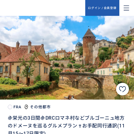
ログイン / 会員登録
FRA
その他都市
🍇栄光の3日間🍇DRCロマネ村などブルゴーニュ地方
のドメーヌを巡るグルメプラン🍷お手配同行通訳(11
月15〜17日限定)