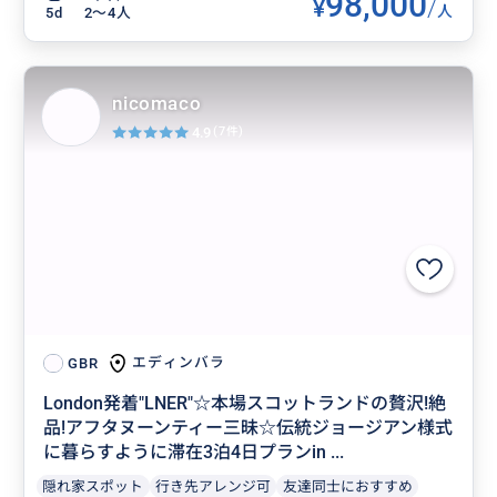
98,000
¥
/
人
5d
2〜4人
nicomaco
4.9
(7件)
エディンバラ
GBR
London発着"LNER"☆本場スコットランドの贅沢!絶
品!アフタヌーンティー三昧☆伝統ジョージアン様式
に暮らすように滞在3泊4日プランin ...
隠れ家スポット
行き先アレンジ可
友達同士におすすめ