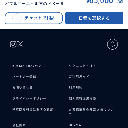
65,000
¥
~/
組
どブルゴーニュ地方のドメーヌを
BUYMA TRAVEL
>
その他都市オプショナルツアー
>
巡るグルメプラン🍷お手配同行通
🍇栄光の3日間🍇DRCロマネ村などブルゴーニュ地方のドメーヌを巡るグルメ
訳(11月15〜17日限定)
チャットで相談
日程を選択する
プラン🍷お手配同行通訳(11月15〜17日限定)
BUYMA TRAVELとは?
リクエストとは?
パートナー登録
ご利用ガイド
お問い合わせ
利用規約
プライバシーポリシー
個人情報保護方針
特定商取引法に関する表記
お客様情報の外部送信につい
て
会社案内
BUYMA