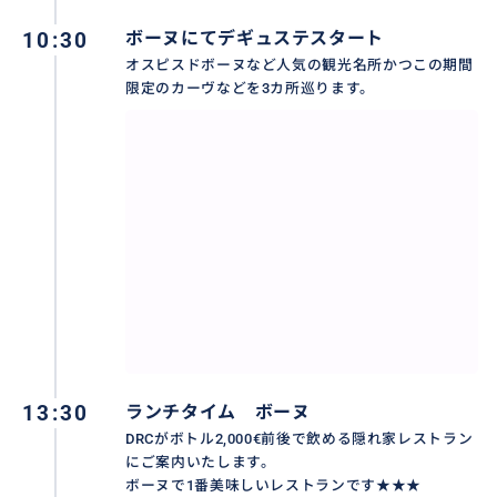
10:30
ボーヌにてデギュステスタート
オスピスドボーヌなど人気の観光名所かつこの期間
限定のカーヴなどを3カ所巡ります。
お好きなドメーヌにお連れします。
神に祝福された土地DRCの畑のトレードマーク十字架
と撮影など、村々を訪ねます。
おすすめ
13:30
ランチタイム ボーヌ
DRCがボトル2,000€前後で飲める隠れ家レストラン
にご案内いたします。
ボーヌで1番美味しいレストランです★★★