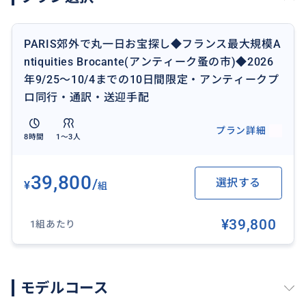
RER(郊外電車)は危険なのと、お帰りのお荷物のことも
PARIS郊外で丸一日お宝探し◆フランス最大規模A
考慮して、ハイヤー代はお客様にご負担いただく形で
ntiquities Brocante(アンティーク蚤の市)◆2026
手配させていただきますが、パリから12キロほどです
年9/25〜10/4までの10日間限定・アンティークプ
ので1台(ガイド含めて4名まで)40ユーロ前後です。
ロ同行・通訳・送迎手配
※秋は9月下旬から10日間限定、その期間は毎日10
プラン詳細
8時間
1〜3人
時〜19時までの営業となっております。
※最低執行人数は1名、3名様まで1グループ同料金とし
39,800
/
選択する
¥
組
ていますので、4名様以上は2グループとなります。
¥39,800
1組あたり
おすすめ
モデルコース