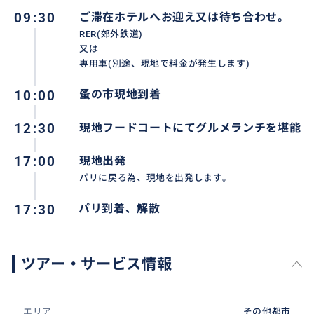
09:30
ご滞在ホテルへお迎え又は待ち合わせ。
RER(郊外鉄道)
又は
専用車(別途、現地で料金が発生します)
10:00
蚤の市現地到着
12:30
現地フードコートにてグルメランチを堪能
17:00
現地出発
パリに戻る為、現地を出発します。
17:30
パリ到着、解散
とっても美味しいランチやデリやカフェエリアがあり
ます。
特に鴨専門店は絶品！フォアグラが乗った鴨のソテー
ツアー・サービス情報
を絶対食べていただきたいです。
エリア
その他都市