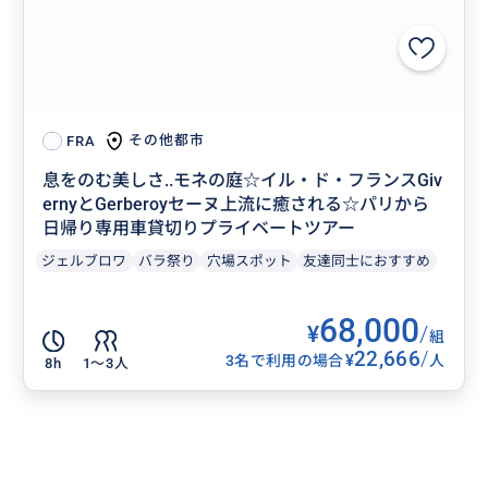
その他都市
FRA
息をのむ美しさ..モネの庭☆イル・ド・フランスGiv
ernyとGerberoyセーヌ上流に癒される☆パリから
日帰り専用車貸切りプライベートツアー
ジェルブロワ
バラ祭り
穴場スポット
友達同士におすすめ
68,000
¥
/
組
22,666
/
¥
3名で利用の場合
人
8h
1〜3人