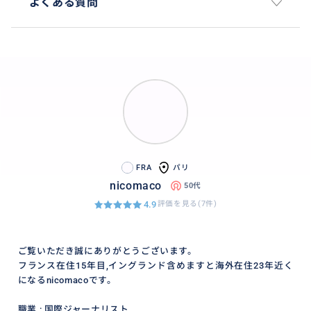
よくある質問
おすすめ
FRA
パリ
nicomaco
50代
4.9
評価を見る(7件)
ご覧いただき誠にありがとうございます。
フランス在住15年目,イングランド含めますと海外在住23年近く
になるnicomacoです。
思いもよらないお宝に出会える確率が高い場所です。
職業 : 国際ジャーナリスト