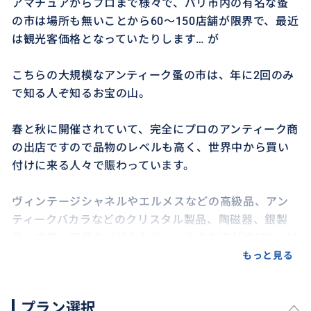
アマチュアからプロまで様々で、パリ市内の有名な蚤
の市は場所も無いことから60〜150店舗が限界で、最近
は観光客価格となっていたりします… が
こちらの大規模なアンティーク蚤の市は、年に2回のみ
で知る人ぞ知るお宝の山。
春と秋に開催されていて、完全にプロのアンティーク商
の出店ですので品物のレベルも高く、世界中から買い
付けに来る人々で賑わっています。
ヴィンテージシャネルやエルメスなどの高級品、アン
ティークバカラなどのクリスタル製品、陶磁器、銀製
品、古着、家具など様々なジャンルのお店が約300〜40
0店舗。
もっと見る
会場内には、美味しいフードコートあり、丸一日ゆっ
プラン選択
たり過ごせます。