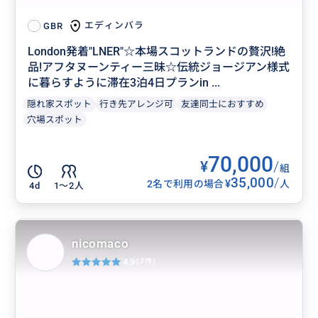
エディンバラ
GBR
London発着"LNER"☆本場スコットランドの贅沢!絶
品!アフタヌーンティー三昧☆伝統ジョージアン様式
に暮らすように滞在3泊4日プランin ...
隠れ家スポット
行き先アレンジ可
友達同士におすすめ
穴場スポット
70,000
¥
/
組
35,000
/
¥
2名で利用の場合
人
4d
1〜2人
nicomaco
4.9
(7件)