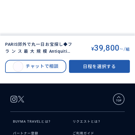
PARIS郊外で丸一日お宝探し◆フ
39,800
¥
~/
組
ランス最大規模Antiquities
BUYMA TRAVEL
>
その他都市オプショナルツアー
>
Brocante(アンティーク蚤の
PARIS郊外でお宝探し◆フランス最大規模Antiquities Brocante(アンティー
市)◆2026年9/25〜10/4までの10
チャットで相談
日程を選択する
ク蚤の市)◆2026年9/25〜10/4までの10日間限定・アンティークプロ同行・
日間限定・アンティークプロ同
通訳・送迎手配
行・通訳・送迎手配
BUYMA TRAVELとは?
リクエストとは?
パートナー登録
ご利用ガイド