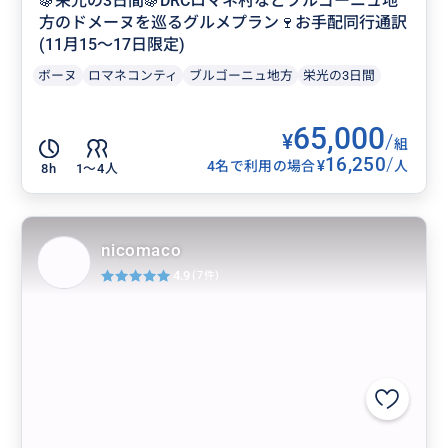
🍇栄光の3日間🍇DRCロマネ村などブルゴーニュ地
方のドメーヌを巡るグルメプラン🍷お手配同行通訳
(11月15〜17日限定)
ボーヌ
ロマネコンティ
ブルゴーニュ地方
栄光の3日間
65,000
¥
/
組
16,250
/
¥
4名で利用の場合
人
8h
1〜4人
nicomaco
4.9
(7件)