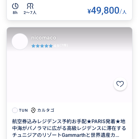
49,800
¥
/
人
8h
2〜7人
nicomaco
4.9
(7件)
カルタゴ
TUN
航空券込みレジデンス予約お手配★PARIS発着★地
中海がパノラマに広がる高級レジデンスに滞在する
チュニジアのリゾートGammarthと世界遺産カ...