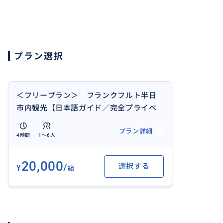
シュテーデル美術館
マイン川(アイゼナー小橋、歩行者専用)
カタリーネン教会
ハウプトバッヘ
プラン選択
旧オペラ座
ゲーテ通り
...など
＜フリープラン＞ フランクフルト半日
モデルプランは一例です。ご旅行者様のご都合の良い時間
市内観光【日本語ガイド／完全プライベ
でもスピーディーにでも、お客様の希望に合わせたペース
ートツアー／4名様まで同料金／行き先ア
プラン詳細
します。
レンジや時間延長も可能】
4時間
1〜6人
訪れてみたい観光先、ブティック、ランチのご希望をがあ
20,000
/
選択する
¥
さいませ。開館時間、営業時間、ランチ休憩などを鑑み、
組