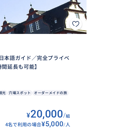
日本語ガイド／完全プライベ
時間延長も可能】
観光
穴場スポット
オーダーメイドの旅
20,000
¥
/
組
¥5,000
4名で利用の場合
/
人