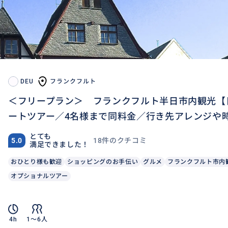
DEU
フランクフルト
＜フリープラン＞ フランクフルト半日市内観光【
ートツアー／4名様まで同料金／行き先アレンジや
とても
18件のクチコミ
5.0
満足できました！
おひとり様も歓迎
ショッピングのお手伝い
グルメ
フランクフルト市内
オプショナルツアー
4h
1〜6人