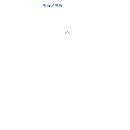
もっと見る
をスタート時間とし、ゆっくり
で、街歩きとお買い物の同行を致
りましたらあらかじめお知らせ下
モデルプランを作成致します。