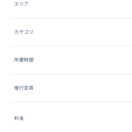
エリア
旅は初日が肝心。初めての場所で、日本語にて案内しても
に。
カテゴリ
所要時間
催行定員
料金