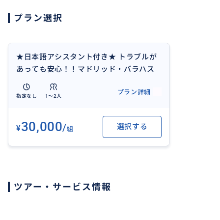
プラン選択
★日本語アシスタント付き★ トラブルが
あっても安心！！マドリッド・バラハス
空港-ホテル間をプライベート車にて送迎
プラン詳細
（1-2名様）
指定なし
1〜2人
30,000
/
選択する
¥
組
ツアー・サービス情報