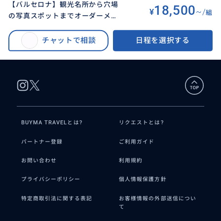
【バルセロナ】観光名所から穴場
18,500
¥
~/
組
の写真スポットまでオーダーメイ
BUYMA TRAVEL
>
バルセロナオプショナルツアー
>
ドでガイドします！半日プラン
【バルセロナ】観光名所から穴場の写真スポットまでオーダーメイドでガイ
チャットで相談
日程を選択する
ドします！半日プラン
BUYMA TRAVELとは?
リクエストとは?
パートナー登録
ご利用ガイド
お問い合わせ
利用規約
プライバシーポリシー
個人情報保護方針
特定商取引法に関する表記
お客様情報の外部送信につい
て