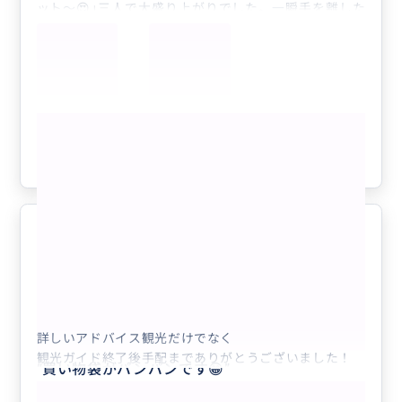
ット～😍｣三人で大盛り上がりでした。一瞬手を離した
隙にナイキのパンツを地元の姉さんに持ってかれ…💧大
笑い🤣良い思い出づくりが出来ました。勿論、旧市街や
見処建築説明も抑えて貰い、雨降りでしたが最高に楽し
かったです。
もっと見る
参考になった
0
バロセロナ最高
5.0
40代
日本
【バルセロナ】観光名所から穴場の写真スポ...
詳しいアドバイス観光だけでなく
観光ガイド終了後手配までありがとうございました！
“
買い物袋がパンパンです😁
”