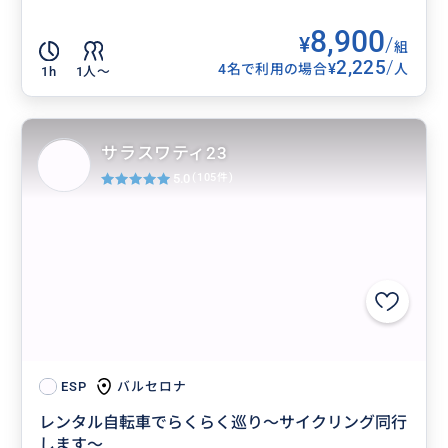
8,900
¥
/
組
2,225
/
¥
4名で利用の場合
人
1h
1人〜
サラスワティ23
5.0
(105件)
バルセロナ
ESP
レンタル自転車でらくらく巡り〜サイクリング同行
します〜