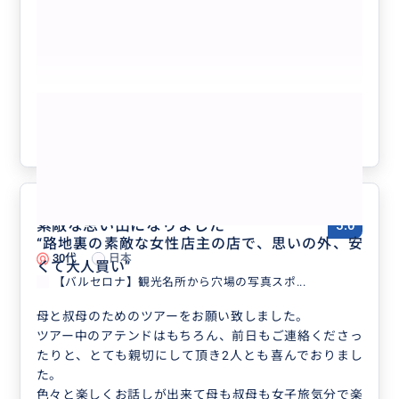
もっと見る
参考になった
1
素敵な思い出になりました
5.0
“
路地裏の素敵な女性店主の店で、思いの外、安
30代
日本
くて大人買い
”
【バルセロナ】観光名所から穴場の写真スポ...
母と叔母のためのツアーをお願い致しました。
ツアー中のアテンドはもちろん、前日もご連絡くださっ
たりと、とても親切にして頂き2人とも喜んでおりまし
た。
色々と楽しくお話しが出来て母も叔母も女子旅気分で楽