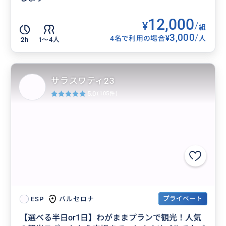
12,000
¥
/
組
3,000
/
¥
4名で利用の場合
人
2h
1〜4人
サラスワティ23
5.0
(105件)
プライベート
バルセロナ
ESP
【選べる半日or1日】わがままプランで観光！人気