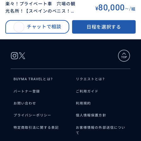
楽々！プライベート車 穴場の観
80,000
¥
~/
組
光名所！【スペインのベニス！エ
BUYMA TRAVEL
>
バルセロナオプショナルツアー
>
ンプリアブラバのガイド】【8時
【4名まで定額】楽々！プライベート車 穴場の観光名所！【スペインのベニ
間80,000円】
チャットで相談
日程を選択する
ス！エンプリアブラバのガイド】【8時間80,000円】
BUYMA TRAVELとは?
リクエストとは?
パートナー登録
ご利用ガイド
お問い合わせ
利用規約
プライバシーポリシー
個人情報保護方針
特定商取引法に関する表記
お客様情報の外部送信につい
て