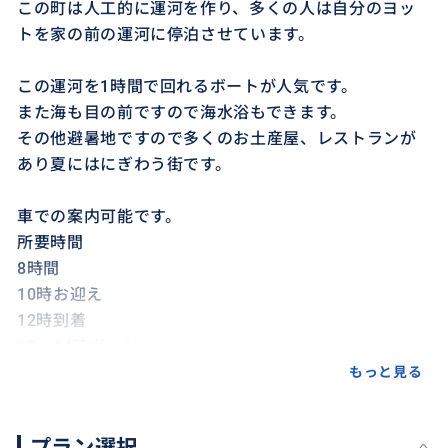
この町は人工的に運河を作り、多くの人は自分のヨッ
トを家の前の運河に停泊させています。
この運河を1時間で回れるボートが人気です。
また海も目の前ですので海水浴もできます。
その他避暑地ですので多くのお土産屋、レストランが
あり夏にはにぎわう街です。
車での案内可能です。
所要時間
8時間
10時お迎え
12時到着
12－14時ボート
14－16時昼食
もっと見る
16時出発
18時ホテルへお帰り
プラン選択