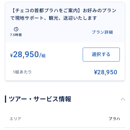
【チェコの首都プラハをご案内】お好みのプラン
で現地サポート、観光、送迎いたします
プラン詳細
7.5時間
28,950
/
選択する
¥
組
¥28,950
1組あたり
ツアー・サービス情報
チェコ料理は日本ではなかなか食べられないので是非
この機会に。
エリア
プラハ