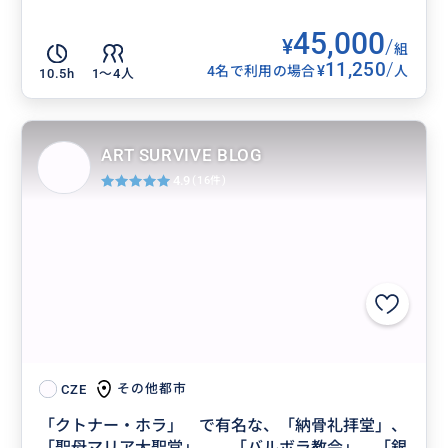
45,000
¥
/
組
11,250
/
¥
4名で利用の場合
人
10.5h
1〜4人
ART SURVIVE BLOG
4.9
(16件)
その他都市
CZE
「クトナー・ホラ」 で有名な、「納骨礼拝堂」、
「聖母マリア大聖堂」 、「バルボラ教会」、「銀