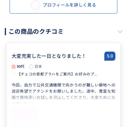
プロフィールを詳しく見る
この商品のクチコミ
大変充実した一日となりました！
5.0
30代
日本
【チェコの首都プラハをご案内】お好みのプ...
今回、自力で公共交通機関で向かうのが難しい僻地への
送迎希望でアテンドをお願いしました。道中、豊富な知
識で興味深いお話しを沢山してくださり、大変ためにな
りました！
また女性一人での初のヨーロッパ旅行だったので不安で
したが、交通機関の利用方法、お金について、街での注
意すべき点なども丁寧に説明していただき、とても安心