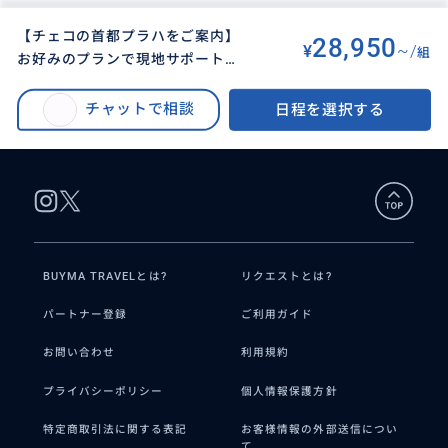
【チェコの首都プラハをご案内】
28,950
¥
~/
組
お好みのプランで現地サポート、
BUYMA TRAVEL
>
プラハオプショナルツアー
>
観光、送迎いたします
【チェコの首都プラハをご案内】お好みのプランで現地サポート、観光、送
チャットで相談
日程を選択する
迎いたします
BUYMA TRAVELとは?
リクエストとは?
パートナー登録
ご利用ガイド
お問い合わせ
利用規約
プライバシーポリシー
個人情報保護方針
特定商取引法に関する表記
お客様情報の外部送信につい
て