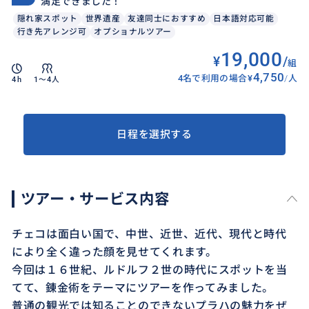
満足できました！
隠れ家スポット
世界遺産
友達同士におすすめ
日本語対応可能
行き先アレンジ可
オプショナルツアー
19,000
¥
/
組
4,750
4名で利用の場合
¥
/
人
4h
1〜4人
日程を選択する
ツアー・サービス内容
チェコは面白い国で、中世、近世、近代、現代と時代
により全く違った顔を見せてくれます。
今回は１６世紀、ルドルフ２世の時代にスポットを当
てて、錬金術をテーマにツアーを作ってみました。
普通の観光では知ることのできないプラハの魅力をぜ