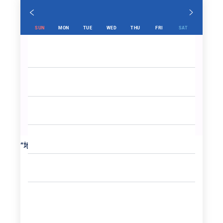
SUN
MON
TUE
WED
THU
FRI
SAT
“
地下鉄
”