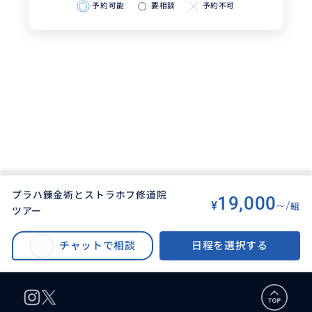
予約可能
要相談
予約不可
プラハ錬金術とストラホフ修道院
19,000
¥
~/
組
ツアー
BUYMA TRAVEL
>
プラハオプショナルツアー
>
プラハ錬金術とストラホフ修道院ツアー
チャットで相談
日程を選択する