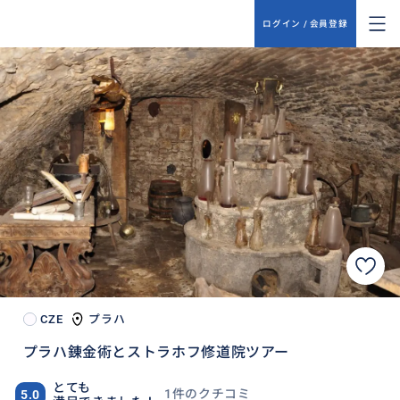
ログイン / 会員登録
CZE
プラハ
プラハ錬金術とストラホフ修道院ツアー
とても
1件のクチコミ
5.0