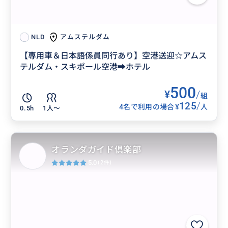
アムステルダム
NLD
【専用車＆日本語係員同行あり】空港送迎☆アムス
テルダム・スキポール空港➡ホテル
500
¥
/
組
125
/
¥
4名で利用の場合
人
0.5h
1人〜
オランダガイド倶楽部
5.0
(2件)