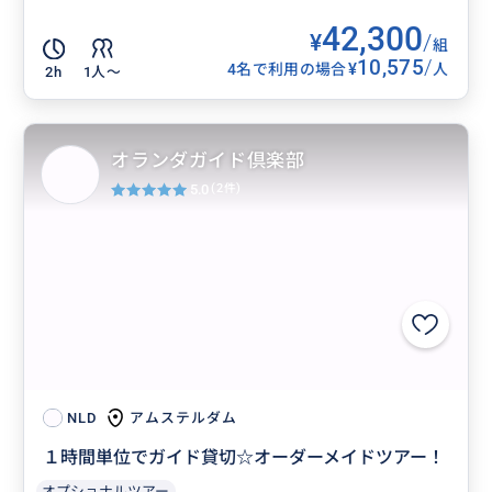
42,300
¥
/
組
10,575
/
¥
4名で利用の場合
人
2h
1人〜
オランダガイド倶楽部
5.0
(2件)
アムステルダム
NLD
１時間単位でガイド貸切☆オーダーメイドツアー！
オプショナルツアー