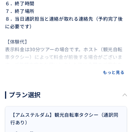
６．終了時間
７．終了場所
８．当日通訳担当と連絡が取れる連絡先（予約完了後
に必要です）
【体験代】
表示料金は30分ツアーの場合です。ホスト（観光自転
車タクシー）によって料金が前後する場合がございま
す。ご依頼内容をお伺いしました後に金額のご案内を
改めてさせていただきます。
もっと見る
【通訳同行なし】
プラン選択
https://travel.buyma.com/service/a031301/ic020202
190726000337/
【アムステルダム】観光自転車タクシー（通訳同
行あり）