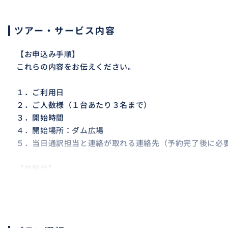
ツアー・サービス内容
【お申込み手順】
これらの内容をお伝えください。
１．ご利用日
２．ご人数様（１台あたり３名まで）
３．開始時間
４．開始場所：ダム広場
５．当日通訳担当と連絡が取れる連絡先（予約完了後に必
【体験代】
表示料金は3名様まで同料金、25分ツアーの場合です。ホ
する場合がございます。ご依頼内容をお伺いしました後に
ただきます。