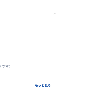
要です）
スト（馬車）によって料金が前後
もっと見る
金額のご案内を改めてさせてい