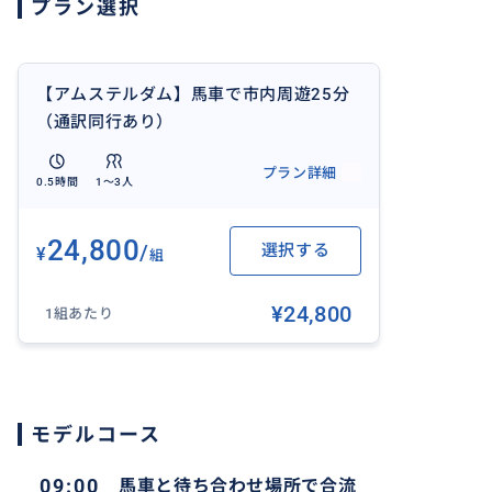
プラン選択
【通訳同行なし】
https://travel.buyma.com/service/a031301/ic0202031
【アムステルダム】馬車で市内周遊25分
（通訳同行あり）
プラン詳細
0.5時間
1〜3人
24,800
/
選択する
¥
組
¥24,800
1組あたり
モデルコース
09:00
馬車と待ち合わせ場所で合流