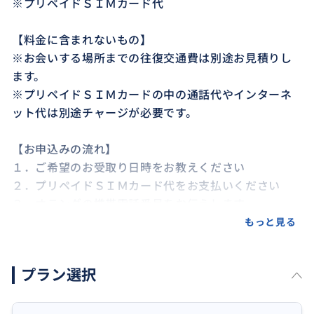
※プリペイドＳＩＭカード代
【料金に含まれないもの】
※お会いする場所までの往復交通費は別途お見積りし
ます。
※プリペイドＳＩＭカードの中の通話代やインターネ
ット代は別途チャージが必要です。
【お申込みの流れ】
１．ご希望のお受取り日時をお教えください
２．プリペイドＳＩＭカード代をお支払いください
３．オランダの携帯電話番号をお伝えします
４．ご自身で携帯会社のホームページより課金してい
もっと見る
ただけます
５．オランダ入国後、プリペイドＳＩＭカードを手渡
プラン選択
しでお受取りください
６．ご一緒にインターネット接続をいたしましょう