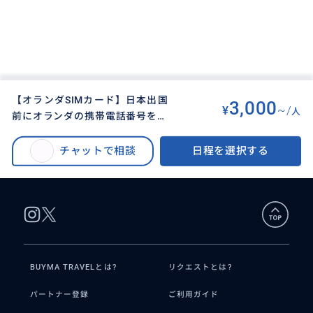
【オランダSIMカード】日本出国
3,000
¥
~/
人
前にオランダの携帯電話番号を入
BUYMA TRAVEL
>
アムステルダムオプショナルツアー
>
手！SIMカードはオランダ到着後
【オランダSIMカード】日本出国前にオランダの携帯電話番号を入手！SIMカ
に手渡しします。
チャットで相談
日程を選択する
ードはオランダ到着後に手渡しします。
BUYMA TRAVELとは?
リクエストとは?
パートナー登録
ご利用ガイド