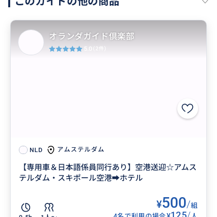
このガイドの他の商品
オランダガイド倶楽部
5.0
(2件)
アムステルダム
NLD
【専用車＆日本語係員同行あり】空港送迎☆アムス
テルダム・スキポール空港➡ホテル
500
¥
/
組
125
/
¥
4名で利用の場合
人