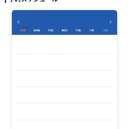
SUN
MON
TUE
WED
THU
FRI
SAT