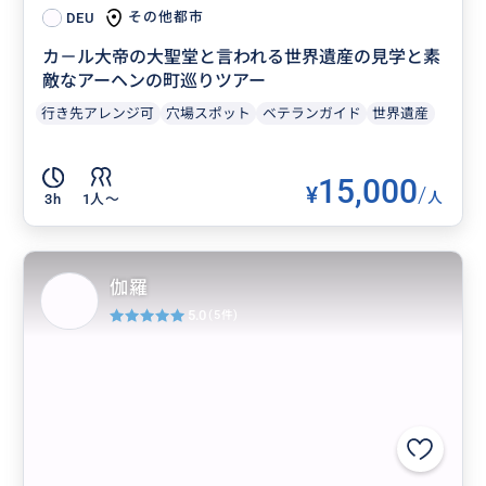
その他都市
DEU
カ－ル大帝の大聖堂と言われる世界遺産の見学と素
敵なアーヘンの町巡りツアー
行き先アレンジ可
穴場スポット
ベテランガイド
世界遺産
15,000
¥
/
人
3h
1人〜
伽羅
5.0
(5件)