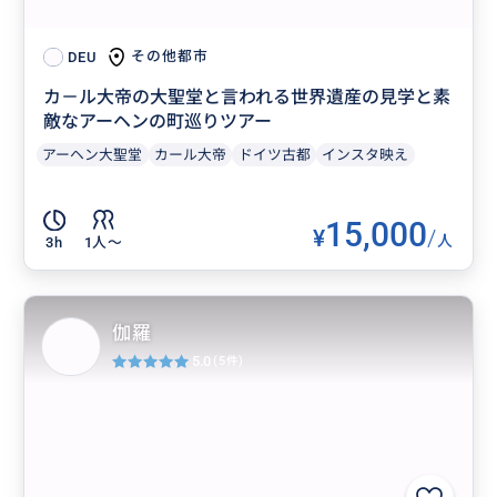
その他都市
DEU
カ－ル大帝の大聖堂と言われる世界遺産の見学と素
敵なアーヘンの町巡りツアー
アーヘン大聖堂
カール大帝
ドイツ古都
インスタ映え
15,000
¥
/
人
3h
1人〜
伽羅
5.0
(5件)