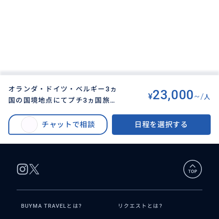
オランダ・ドイツ・ベルギー3ヵ
23,000
¥
~/
人
国の国境地点にてプチ3ヵ国旅行
BUYMA TRAVEL
>
その他都市オプショナルツアー
>
をしてしまおう！
オランダ・ドイツ・ベルギー3ヵ国の国境地点にてプチ3ヵ国旅行をしてしま
チャットで相談
日程を選択する
おう！
BUYMA TRAVELとは?
リクエストとは?