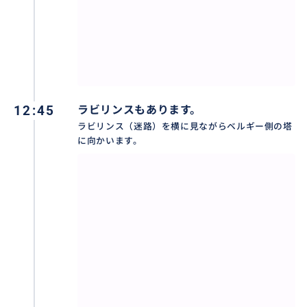
12:45
ラビリンスもあります。
ラビリンス（迷路）を横に見ながらベルギー側の塔
に向かいます。
訪問客の誰もがここで写真を撮って帰ります。
ＮＬはオランダ、Ｄはドイツ、Ｂがベルギーです。この
真ん中に立てば、3ヵ国を跨ぐことができるのです。