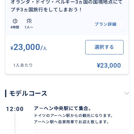
オランダ・ドイツ・ベルギー3ヵ国の国境地点にて
プチ3ヵ国旅行をしてしまおう！
プラン詳細
4時間
1人〜
こちらはフランス語のこの地域の地図で
23,000
/
選択する
¥
人
Pays-bas がオランダ
Belgique がベルギ－
¥23,000
Allemagne がドイツなのですが、
1人あたり
オランダの中のVaals（ファルス）がこの３ヵ国国境地
点の塔のある場所です。
モデルコース
おすすめ
12:00
ア－ヘン中央駅にて集合。
ドイツのアーヘン駅からの観光になります。
アーヘン駅へ自家用車でお迎え致します。