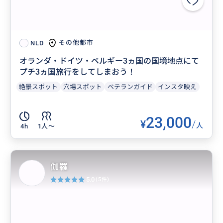
その他都市
NLD
オランダ・ドイツ・ベルギー3ヵ国の国境地点にて
プチ3ヵ国旅行をしてしまおう！
絶景スポット
穴場スポット
ベテランガイド
インスタ映え
23,000
¥
/
人
4h
1人〜
伽羅
5.0
(5件)