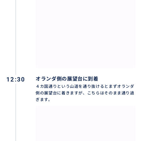
12:30
オランダ側の展望台に到着
４カ国通りという山道を通り抜けるとまずオランダ
塔に登れば、３ヵ国のそれぞれの違った景色が楽しめ
側の展望台に着きますが、こちらはそのまま通り過
ます。この上からの写真だってインヅタ映えすること間
ぎます。
違いなしでしょう！
おすすめ