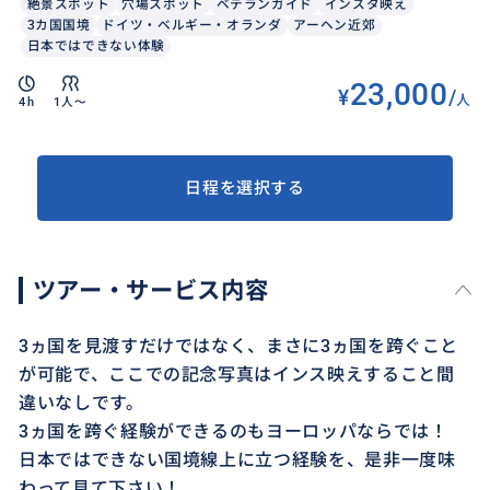
絶景スポット
穴場スポット
ベテランガイド
インスタ映え
3カ国国境
ドイツ・ベルギー・オランダ
アーヘン近郊
日本ではできない体験
23,000
¥
/
人
4h
1人〜
日程を選択する
ツアー・サービス内容
3ヵ国を見渡すだけではなく、まさに3ヵ国を跨ぐこと
が可能で、ここでの記念写真はインス映えすること間
違いなしです。
3ヵ国を跨ぐ経験ができるのもヨーロッパならでは！
日本ではできない国境線上に立つ経験を、是非一度味
わって見て下さい！