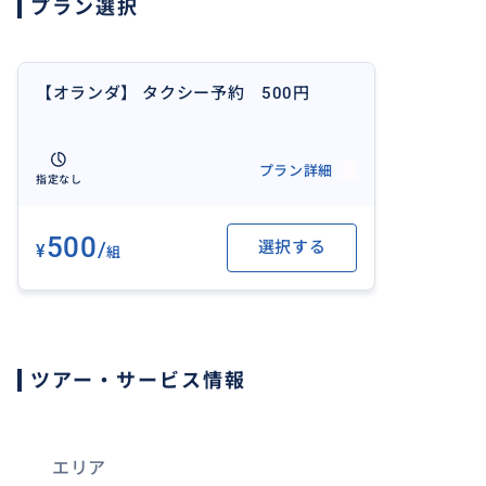
プラン選択
ご予約の場合…
BUYMAさんへお支払いください
ご予約の場合は当日繋がる連絡先をお教えください
↓
【オランダ】 タクシー予約 500円
これらをお伝えします。
当日繋がるタクシー連絡先
プラン詳細
当日繋がる日本語ラインチャット連絡先
指定なし
【取消条件】
500
/
選択する
¥
予約代：返金不可
組
ツアー・サービス情報
エリア