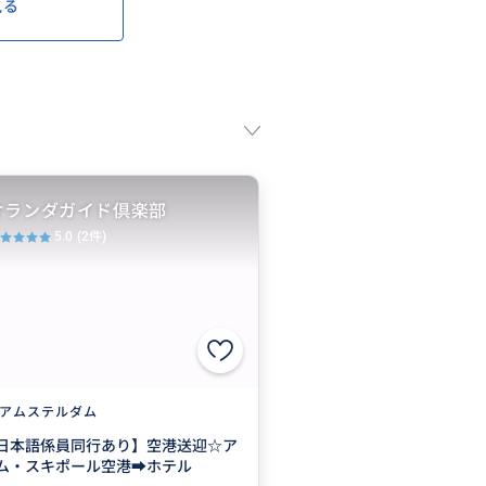
見る
オランダガイド倶楽部
5.0
(2件)
アムステルダム
日本語係員同行あり】空港送迎☆ア
ム・スキポール空港➡ホテル