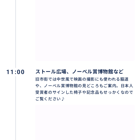
ノーベル賞の晩餐会の会場の青の間、舞踏会会場の黄
金の間、そして市議会室も日本語でご案内します。そ
の他の小さなお部屋にもいろいろと面白い裏話が。
おすすめ
11:00
ストール広場、ノーベル賞博物館など
旧市街では中世風で映画の撮影にも使われる脇道
や、ノーベル賞博物館の見どころもご案内。日本人
受賞者のサインした椅子や記念品もせっかくなので
ご覧ください♪