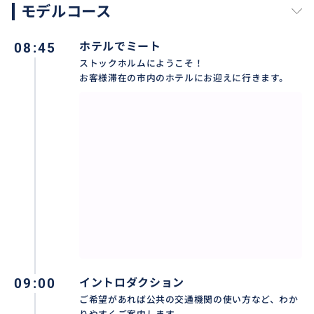
≪オプショナル≫
モデルコース
ミートボールランチ
空港ピックアップ
08:45
ホテルでミート
喫茶店で休憩
ストックホルムにようこそ！
お客様滞在の市内のホテルにお迎えに行きます。
※時間に余裕があれば、衛兵の交代式、スーパーや遊
覧船の乗り場など、その他のご案内などもできますの
で、ご相談下さい。
★市庁舎の入場時間は、市庁舎開館時間内であれば、
お客様の都合によって選んでいただけます。
<通常ハイシーズンは朝８時半～１６時>
こちらに掲載のモデルコースは、市庁舎が普通に開い
ていれば、開始が１５時半頃でも可能です。ご相談下
さい。
09:00
イントロダクション
★グループガイドツアーでのみ入場できる【市庁舎】も
ご希望があれば公共の交通機関の使い方など、わか