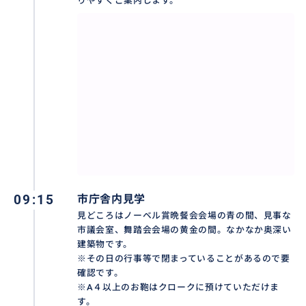
りやすくご案内します。
公認ガイドと一緒であれば、お客様のペースで御覧い
ただけます。日本語でご案内します。また、私の入場料
は不要です(ガイドの免許で入れるため)
★スウェーデン在住20年以上、ストックホルム観光局
認定の講座を受けた公認ガイドがご案内します。
おすすめ
09:15
市庁舎内見学
見どころはノーベル賞晩餐会会場の青の間、見事な
市議会室、舞踏会会場の黄金の間。なかなか奥深い
建築物です。
※その日の行事等で閉まっていることがあるので要
確認です。
※A４以上のお鞄はクロークに預けていただけま
す。