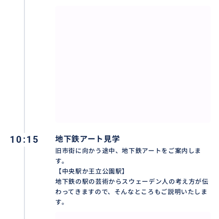
ご希望の方には、ミートボールの美味しいレストラン
をご紹介したり、現地ならではの情報を事前にお送り
いたします。
その他フリータイムの過ごし方、
10:15
地下鉄アート見学
もちろんスウェーデンについてのご質問もお受けしま
旧市街に向かう途中、地下鉄アートをご案内しま
す。
す。
【中央駅か王立公園駅】
地下鉄の駅の芸術からスウェーデン人の考え方が伝
5，6年間フルタイムで旅行会社さんからの団体ツアー
わってきますので、そんなところもご説明いたしま
のガイドも担当しておりましたので、色々な場所に出
す。
入りしています。ホテルの選択にも迷っておられたらぜ