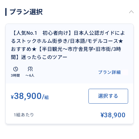
木、金、土曜日に関してはスタートが9時半になる日が
プラン選択
多いです。
※上記以外のご希望があればお知らせ下さい。
※週末、イースター休暇、夏期休暇中は融通が利く日
【人気No.1 初心者向け】日本人公認ガイドによ
も多いです。
るストックホルム街歩き/日本語/モデルコース★
おすすめ★【半日観光～市庁舎見学•旧市街/3時
≪ツアーに含まれる観光スポット≫
間】迷ったらこのツアー
◎市庁舎内 ガイドツアー
◎地下鉄アート(1、２駅)
プラン詳細
3時間
〜6人
・旧市街~大広場、映画の撮影にも使用される中世風の
綺麗な通り、王宮、ノーベル賞博物館(ご希望があれば
入場)、大聖堂等
38,900
/
選択する
¥
組
・王立オペラ座、国会議事堂、グランドホテル、王立
公園、リッダーホルム島、等見えるものもご案内しま
¥38,900
1組あたり
す。
◎印は入場です。