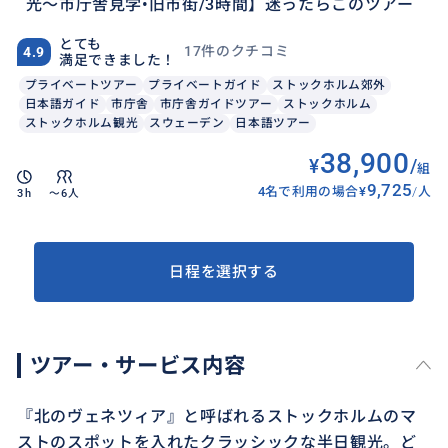
光～市庁舎見学•旧市街/3時間】迷ったらこのツアー
とても
17件のクチコミ
4.9
満足できました！
プライベートツアー
プライベートガイド
ストックホルム郊外
日本語ガイド
市庁舎
市庁舎ガイドツアー
ストックホルム
ストックホルム観光
スウェーデン
日本語ツアー
38,900
¥
/
組
9,725
4名で利用の場合
¥
/
人
3h
〜6人
日程を選択する
ツアー・サービス内容
『北のヴェネツィア』と呼ばれるストックホルムのマ
ストのスポットを入れたクラッシックな半日観光。ど