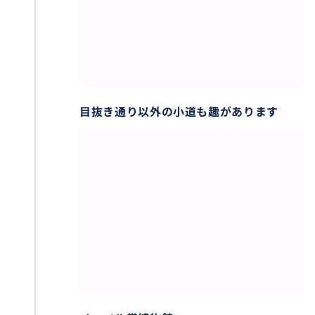
ガイド歴１０年以上、ストックホルム観光局が勧める
有資格の【ストックホルム公認ガイド】です。市庁舎
は公認ガイドと一緒だとプライベートツアーでゆっく
りご見学いただけます。
目抜き通り以外の小道も趣があります