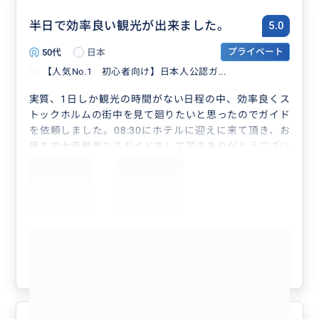
半日で効率良い観光が出来ました。
5.0
50代
日本
プライベート
【人気No.1 初心者向け】日本人公認ガ...
実質、1日しか観光の時間がない日程の中、効率良くス
トックホルムの街中を見て廻りたいと思ったのでガイド
を依頼しました。08:30にホテルに迎えに来て頂き、お
昼まで大変参考なるガイドをして頂きありがとうござい
ます。最初に行った市庁舎はノーベル賞の晩餐会が催さ
れる場所で『青の間』は思っていたより、こじんまりし
ていてこの場所で晩餐会が催されたとは思えない程の狭
さで驚きました。私の希望で王宮内も案内頂き、地下
鉄、バスの乗り方、事前に送付頂いていたレストラン等
もっと見る
の情報も参考になりました。お土産まで頂きありがとう
ございます。
参考になった
1
3月という事で、市庁舎の塔やドロットニングホルムは
閉まっていて行けなかったので、またストックホルムに
行ける機会が有れば良いと思います。