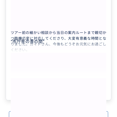
お勧めです
5.0
50代
日本
【人気No.1】日本人公認ガイドによるス...
ツアー前の細かい相談から当日の案内ルートまで親切か
つ臨機応変に対応してくださり、大変有意義な時間とな
“
市庁舎の青の間
”
りました。ガイドさん、今後もどうぞお元気にお過ごし
ください。
もっと見る
参考になった
1