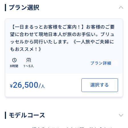
プラン選択
おすすめ
【一日まるっとお客様をご案内！】お客様のご要
望に合わせて現地日本人が旅のお手伝い。ブリュ
ッセルから同行いたします。《一人旅やご夫婦に
もおススメ！》
プラン詳細
8時間
1〜5人
26,500
/
選択する
¥
人
モデルコース
ワロン地方の車が必要な場合は、事前にお問い合わせ
下さい。車の手配有無の確認をいたします。（定員2名