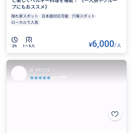
と楽しくベルギー料理を堪能！ 《一人旅やグルー
プにもおススメ》
隠れ家スポット
日本語対応可能
穴場スポット
ローカルで人気
6,000
¥
/
人
2h
1〜5人
B-MODE
4.9
(19件)