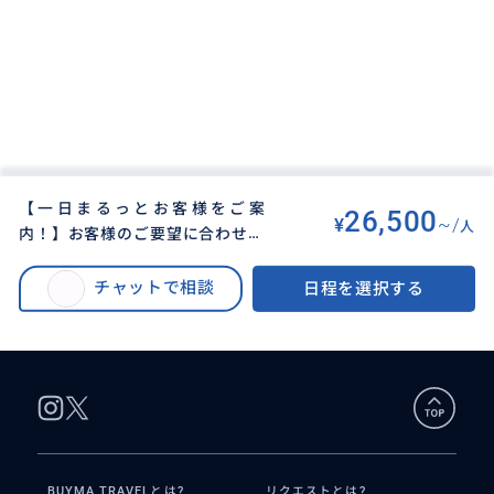
【一日まるっとお客様をご案
26,500
¥
~/
人
内！】お客様のご要望に合わせて
BUYMA TRAVEL
>
その他都市オプショナルツアー
>
現地日本人が旅のお手伝い。ブリ
【一日まるっとお客様をご案内！】お客様のご要望に合わせて現地日本人が
ュッセルから同行いたします。
チャットで相談
日程を選択する
旅のお手伝い。ブリュッセルから同行いたします。《一人旅やご夫婦にもお
《一人旅やご夫婦にもおスス
ススメ！》
メ！》
BUYMA TRAVELとは?
リクエストとは?