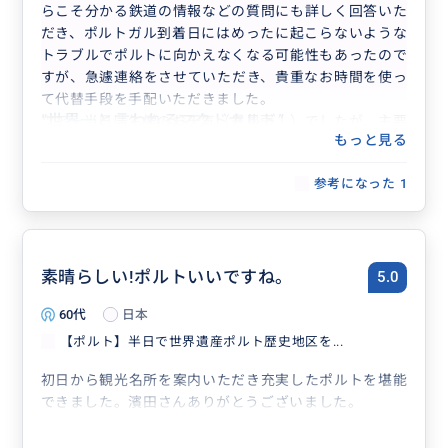
らこそ分かる鉄道の情報などの質問にも詳しく回答いた
だき、ポルトガル到着日にはめったに起こらないような
トラブルでポルトに向かえなくなる可能性もあったので
すが、急遽連絡をさせていただき、貴重なお時間を使っ
て代替手段を手配いただきました。
“
世界一と言われるマクドナルド
”
ツアー当日は生憎のお天気（暴風雨！）でしたが、主要
もっと見る
な観光スポットはもちろん、私たちの希望にも快くお付
き合いいただきました。
参考になった
1
ツアーをお願いしていなかったらここまで順調に旅がで
きていなかったですし、雑談のなかでなかなか知ること
のできないポルトガルの社会問題なども伺えて、その後
の街歩きなどで興味深くお店などを眺めることができま
した。
素晴らしい!ポルトいいですね。
5.0
夫婦共々、ポルトガル、特にポルトが大好きになりまし
60代
日本
た！
【ポルト】半日で世界遺産ポルト歴史地区を...
初日から観光名所を案内いただき充実したポルトを堪能
できました。濱田さんありがとうございました。