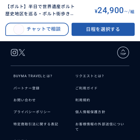
【ポルト】半日で世界遺産ポルト
24,900
¥
~/
組
歴史地区を巡る・ポルト街歩きツ
BUYMA TRAVEL
>
ポルトオプショナルツアー
>
アー（レロ書店なし）
【ポルト】半日で世界遺産ポルト歴史地区を巡る・ポルト街歩きツアー
チャットで相談
日程を選択する
BUYMA TRAVELとは?
リクエストとは?
パートナー登録
ご利用ガイド
お問い合わせ
利用規約
プライバシーポリシー
個人情報保護方針
特定商取引法に関する表記
お客様情報の外部送信につい
て