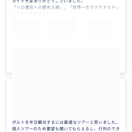
ガイド大変ありがとうございました。
「リロ書店への優先入場」、「世界一のマクドナルド」
も忘れられません。
食事の場所のご紹介、ポルトワインの紹介もありがとう
ございました。
ポルト大好きになりました❤️
もっと見る
参考になった
2
ポルトを手軽に観光するには最適な
5.0
ツアー
70代
日本
プライベート
【ポルト】半日で世界遺産ポルト歴史地区を...
ポルトを半日観光するには最適なツアーと思いました。
個人ツアーのため要望も聞いてもらえるし、行列のでき