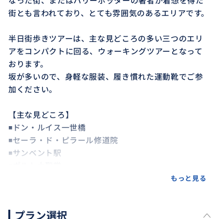
なった街、またはハリーポッターの著者が着想を得た
街とも言われており、とても雰囲気のあるエリアです。
半日街歩きツアーは、主な見どころの多い三つのエリ
アをコンパクトに回る、ウォーキングツアーとなって
おります。
坂が多いので、身軽な服装、履き慣れた運動靴でご参
加ください。
【主な見どころ】
◾️ドン・ルイス一世橋
◾️セーラ・ド・ピラール修道院
◾️サンベント駅
◾️ポルト大聖堂
◾️サンタカタリーナ通り
もっと見る
◾️アルマス聖堂
◾️カフェ・マジェスティック
プラン選択
◾️ボリャオ市場