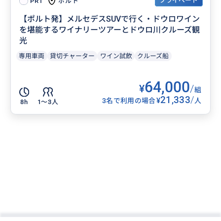
プライベート
ポルト
PRT
【ポルト発】メルセデスSUVで行く・ドウロワイン
を堪能するワイナリーツアーとドウロ川クルーズ観
光
専用車両
貸切チャーター
ワイン試飲
クルーズ船
64,000
¥
/
組
21,333
/
¥
3名で利用の場合
人
8h
1〜3人